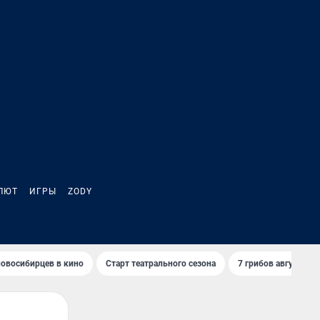
ЛЮТ
ИГРЫ
ZODY
овосибирцев в кино
Старт театрального сезона
7 грибов августа