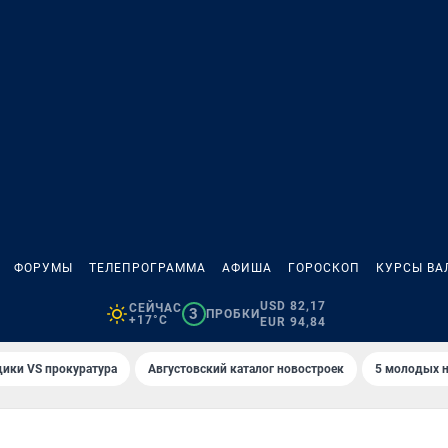
ФОРУМЫ
ТЕЛЕПРОГРАММА
АФИША
ГОРОСКОП
КУРСЫ ВА
USD 82,17
СЕЙЧАС
3
ПРОБКИ
+17°C
EUR 94,84
ики VS прокуратура
Августовский каталог новостроек
5 молодых н