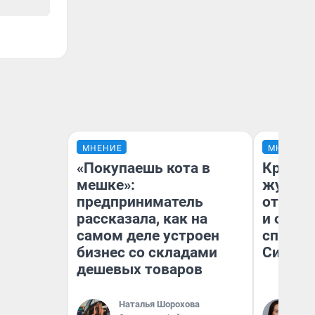
МНЕНИЕ
МНЕНИЕ
«Покупаешь кота в
Красно
мешке»:
журнал
предприниматель
отпуск
рассказала, как на
и объя
самом деле устроен
споре 
бизнес со складами
Сибири
дешевых товаров
Наталья Шорохова
Та