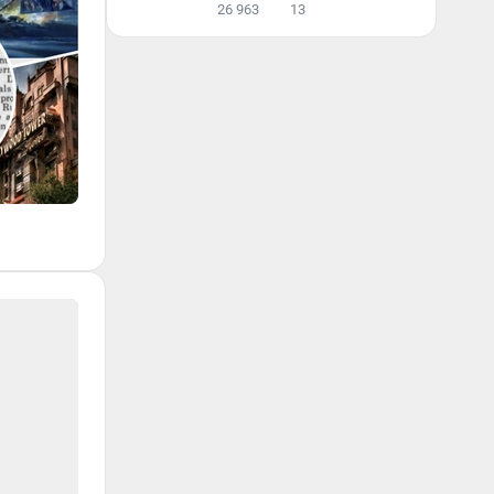
26 963
13