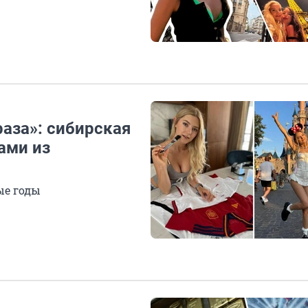
раза»: сибирская
ами из
ые годы