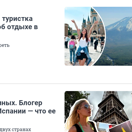
 туристка
б отдыхе в
реть
ных. Блогер
спании — что ее
двух странах