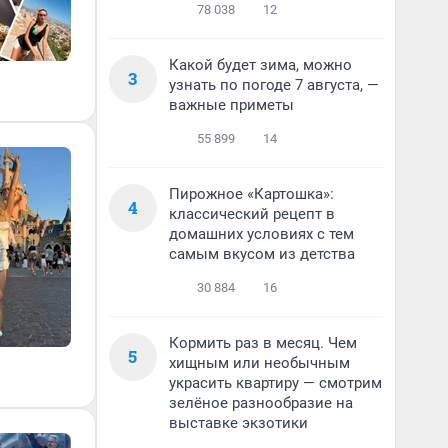
78 038
12
Какой будет зима, можно
3
узнать по погоде 7 августа, —
важные приметы
55 899
14
Пирожное «Картошка»:
4
классический рецепт в
домашних условиях с тем
самым вкусом из детства
30 884
16
Кормить раз в месяц. Чем
5
хищным или необычным
украсить квартиру — смотрим
зелёное разнообразие на
выставке экзотики