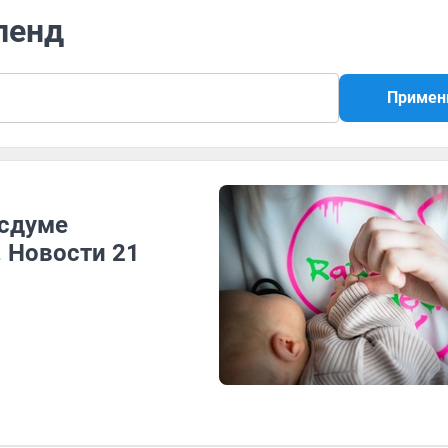
ленд
Примен
осдуме
 Новости 21