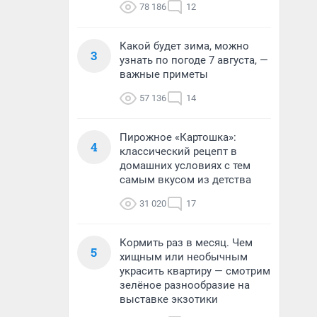
78 186
12
Какой будет зима, можно
3
узнать по погоде 7 августа, —
важные приметы
57 136
14
Пирожное «Картошка»:
4
классический рецепт в
домашних условиях с тем
самым вкусом из детства
31 020
17
Кормить раз в месяц. Чем
5
хищным или необычным
украсить квартиру — смотрим
зелёное разнообразие на
выставке экзотики