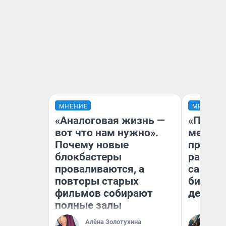
МНЕНИЕ
МНЕНИЕ
«Аналоговая жизнь —
«Покуп
вот что нам нужно».
мешке»
Почему новые
предпр
блокбастеры
рассказ
проваливаются, а
самом 
повторы старых
бизнес
фильмов собирают
дешевы
полные залы
На
Алёна Золотухина