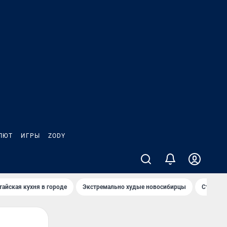
ЛЮТ
ИГРЫ
ZODY
тайская кухня в городе
Экстремально худые новосибирцы
Старт те