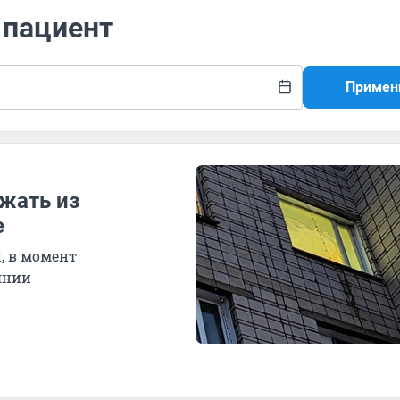
 пациент
Примен
жать из
е
, в момент
янии