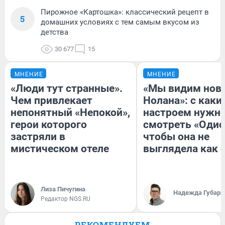
Пирожное «Картошка»: классический рецепт в
5
домашних условиях с тем самым вкусом из
детства
30 677
15
МНЕНИЕ
МНЕНИЕ
«Люди тут странные».
«Мы видим нов
Чем привлекает
Нолана»: с каки
непонятный «Непокой»,
настроем нужн
герои которого
смотреть «Одис
застряли в
чтобы она не
мистическом отеле
выглядела как 
Лиза Пичугина
Надежда Губарь
Редактор NGS.RU
РЕКОМЕНДУЕМ