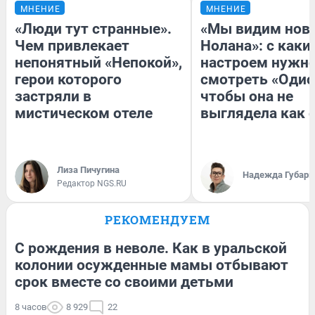
МНЕНИЕ
МНЕНИЕ
«Люди тут странные».
«Мы видим нов
Чем привлекает
Нолана»: с каки
непонятный «Непокой»,
настроем нужн
герои которого
смотреть «Одис
застряли в
чтобы она не
мистическом отеле
выглядела как 
Лиза Пичугина
Надежда Губарь
Редактор NGS.RU
РЕКОМЕНДУЕМ
С рождения в неволе. Как в уральской
колонии осужденные мамы отбывают
срок вместе со своими детьми
8 часов
8 929
22