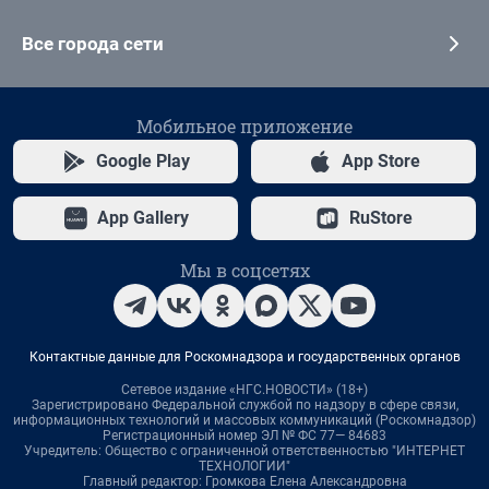
Все города сети
Мобильное приложение
Google Play
App Store
App Gallery
RuStore
Мы в соцсетях
Контактные данные для Роскомнадзора и государственных органов
Сетевое издание «НГС.НОВОСТИ» (18+)
Зарегистрировано Федеральной службой по надзору в сфере связи,
информационных технологий и массовых коммуникаций (Роскомнадзор)
Регистрационный номер ЭЛ № ФС 77— 84683
Учредитель: Общество с ограниченной ответственностью "ИНТЕРНЕТ
ТЕХНОЛОГИИ"
Главный редактор: Громкова Елена Александровна