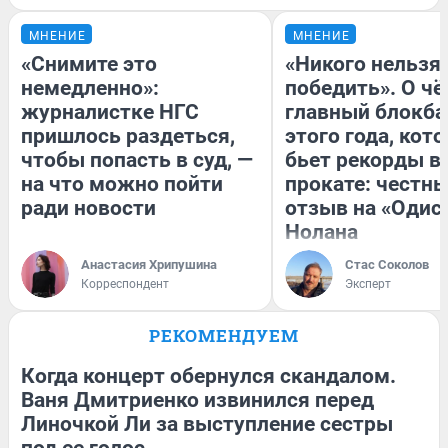
МНЕНИЕ
МНЕНИЕ
«Снимите это
«Никого нельзя
немедленно»:
победить». О ч
журналистке НГС
главный блокба
пришлось раздеться,
этого года, кот
чтобы попасть в суд, —
бьет рекорды в
на что можно пойти
прокате: честн
ради новости
отзыв на «Одис
Нолана
Анастасия Хрипушина
Стас Соколов
Корреспондент
Эксперт
РЕКОМЕНДУЕМ
Когда концерт обернулся скандалом.
Ваня Дмитриенко извинился перед
Линочкой Ли за выступление сестры
под ее голос