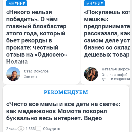
МНЕНИЕ
МНЕНИЕ
«Никого нельзя
«Покупаешь кот
победить». О чём
мешке»:
главный блокбастер
предпринимате
этого года, который
рассказала, как
бьет рекорды в
самом деле уст
прокате: честный
бизнес со скла
отзыв на «Одиссею»
дешевых товар
Нолана
Наталья Шорохо
Стас Соколов
Открыла кофейну
Эксперт
деньги соцразви
РЕКОМЕНДУЕМ
«Чисто все мамы и все дети на свете»:
как медвежонок Момота покорил
буквально весь интернет. Видео
2 часа
1 333
Обсудить