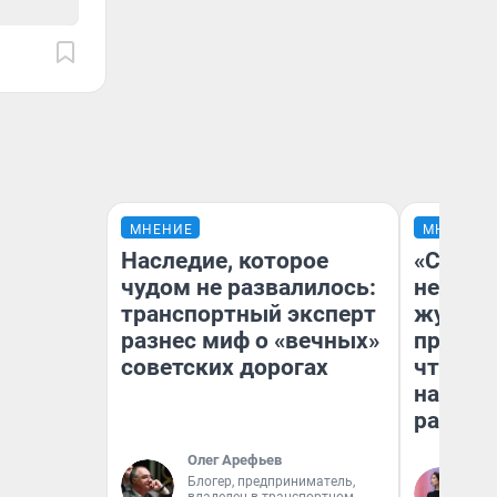
МНЕНИЕ
МНЕНИЕ
Наследие, которое
«Сними
чудом не развалилось:
немедл
транспортный эксперт
журнал
разнес миф о «вечных»
пришло
советских дорогах
чтобы п
на что
ради н
Олег Арефьев
Блогер, предприниматель,
Ан