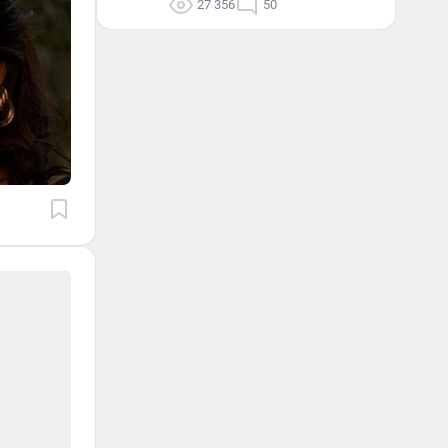
27 356
50