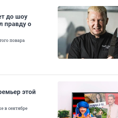
ет до шоу
л правду о
ого повара
ремьер этой
е в сентябре