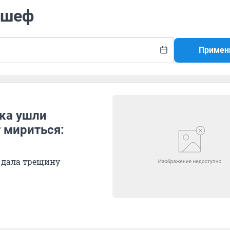
 шеф
Примен
ука ушли
 мириться:
ь дала трещину