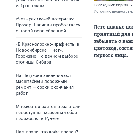
избранником
Необходимо обрезать 
Источник: 
предоставл
«Четырех мужей потеряла»:
Прохор Шаляпин проболтался
Лето плавно по
о новой возлюбленной
приятный для д
забывать о важ
«В Красноярске жираф есть, в
цветовод, сост
Новосибирске — нет».
первого лица.
Горожане— о вечном выборе
столицы Сибири
На Петухова заканчивают
масштабный дорожный
ремонт — сроки окончания
работ
Множество сайтов враз стали
недоступны: массовый сбой
произошел в Рунете
Нам врали, что кофе вреден?