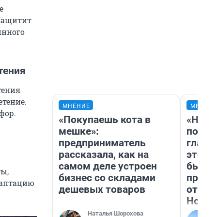
е
 защитит
инного
тения
тения
тение.
МНЕНИЕ
МНЕНИ
фор.
«Покупаешь кота в
«Нико
мешке»:
побед
предприниматель
главн
рассказала, как на
этого
самом деле устроен
бьет 
ты,
бизнес со складами
прока
даптацию
дешевых товаров
отзыв
Нолан
Наталья Шорохова