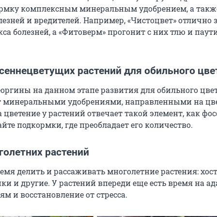
ормку комплексным минеральным удобрением, а такж
олезней и вредителей. Например, «Чистоцвет» отлично
са болезней, а «Фитоверм» прогонит с них тлю и паут
сеннецветущих растений для обильного цве
еоргины на данном этапе развития для обильного цве
 минеральными удобрениями, направленными на цве
 цветение у растений отвечает такой элемент, как фос
йте подкормки, где преобладает его количество.
голетних растений
емя делить и рассаживать многолетние растения: хос
ки и другие. У растений впереди еще есть время на а
м и восстановление от стресса.