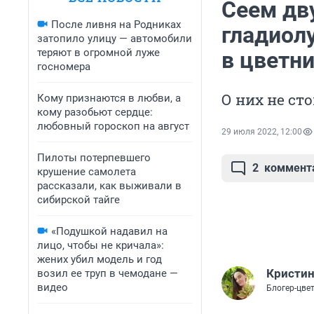
Сеем дв
После ливня на Родниках
гладиол
затопило улицу — автомобили
теряют в огромной луже
в цветни
госномера
О них не ст
Кому признаются в любви, а
кому разобьют сердце:
любовный гороскоп на август
29 июля 2022, 12:00
Пилоты потерпевшего
2
коммент
крушение самолета
рассказали, как выживали в
сибирской тайге
«Подушкой надавил на
лицо, чтобы не кричала»:
жених убил модель и год
Кристин
возил ее труп в чемодане —
видео
Блогер-цве