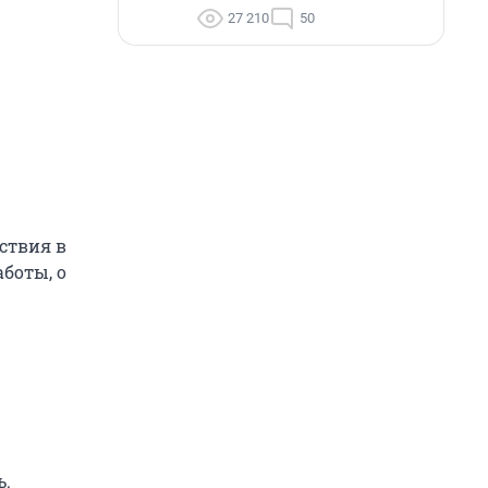
27 210
50
ствия в
аботы, о
ь.