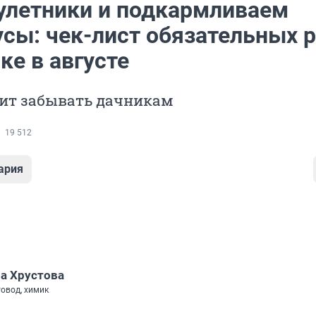
улетники и подкармливаем
усы: чек-лист обязательных 
ке в августе
оит забывать дачникам
19 512
ария
а Хрустова
товод, химик