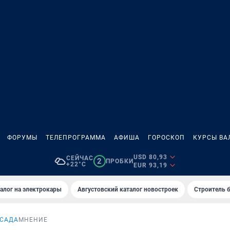
ФОРУМЫ
ТЕЛЕПРОГРАММА
АФИША
ГОРОСКОП
КУРСЫ ВА
USD 80,93
СЕЙЧАС
2
ПРОБКИ
+22°C
EUR 93,19
алог на электрокары
Августовский каталог новостроек
Строитель б
 САДА
МНЕНИЕ