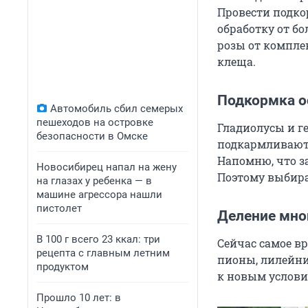
Провести подк
обработку от б
розы от комплек
клеща.
Подкормка о
Автомобиль сбил семерых
пешеходов на островке
Гладиолусы и г
безопасности в Омске
подкармливают
Напомню, что за
Новосибирец напал на жену
Поэтому выбира
на глазах у ребенка — в
машине агрессора нашли
пистолет
Деление мно
В 100 г всего 23 ккал: три
Сейчас самое вр
рецепта с главным летним
пионы, лилейни
продуктом
к новым условия
Прошло 10 лет: в