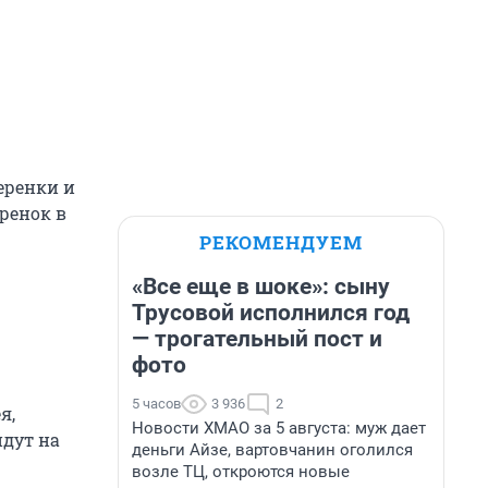
еренки и
еренок в
РЕКОМЕНДУЕМ
«Все еще в шоке»: сыну
Трусовой исполнился год
— трогательный пост и
фото
5 часов
3 936
2
я,
Новости ХМАО за 5 августа: муж дает
йдут на
деньги Айзе, вартовчанин оголился
возле ТЦ, откроются новые