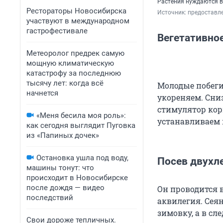
Растения нуждаются в
Рестораторы Новосибирска
Источник: 
предоставл
участвуют в международном
гастрофестивале
Вегетативно
Метеоролог предрек самую
мощную климатическую
катастрофу за последнюю
тысячу лет: когда всё
Молодые побеги
начнется
укореняем. Сниз
стимулятор кор
«Меня бесила моя роль»:
устанавливаем 
как сегодня выглядит Пуговка
из «Папиных дочек»
Остановка ушла под воду,
Посев двухл
машины тонут: что
происходит в Новосибирске
после дождя — видео
Он проводится в
последствий
аквилегия. Сея
зимовку, а в сл
Свои дороже тепличных.