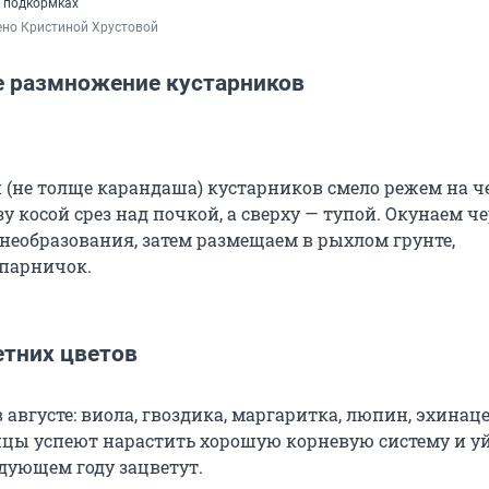
 подкормках
ено Кристиной Хрустовой
е размножение кустарников
 (не толще карандаша) кустарников смело режем на ч
у косой срез над почкой, а сверху — тупой. Окунаем ч
необразования, затем размещаем в рыхлом грунте,
парничок.
етних цветов
 августе: виола, гвоздика, маргаритка, люпин, эхинаце
нцы успеют нарастить хорошую корневую систему и у
едующем году зацветут.