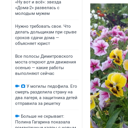
«Ну вот и всё»: звезда
«Дома-2» развелась с
молодым мужем
Нужно требовать свое. Что
делать дольщикам при срыве
сроков сдачи дома —
объясняет юрист
Все полосы Димитровского
моста откроют для движения
осенью — какие работы
выполняют сейчас
У могилы педофила. Его
смерть разделила страну на
два лагеря, а защитника детей
отправила за решетку
Больше не скрывает:
Полина Гагарина показала
романтичные кадры с новым