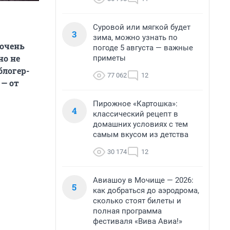
Суровой или мягкой будет
3
зима, можно узнать по
 очень
погоде 5 августа — важные
но не
приметы
блогер-
77 062
12
 — от
Пирожное «Картошка»:
4
классический рецепт в
домашних условиях с тем
самым вкусом из детства
30 174
12
Авиашоу в Мочище — 2026:
5
как добраться до аэродрома,
сколько стоят билеты и
полная программа
фестиваля «Вива Авиа!»