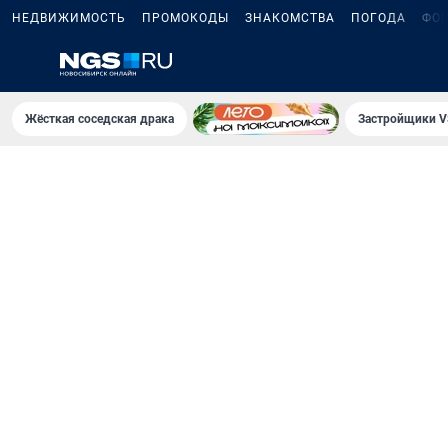
НЕДВИЖИМОСТЬ
ПРОМОКОДЫ
ЗНАКОМСТВА
ПОГОДА
ФО
Жёсткая соседская драка
Застройщики V