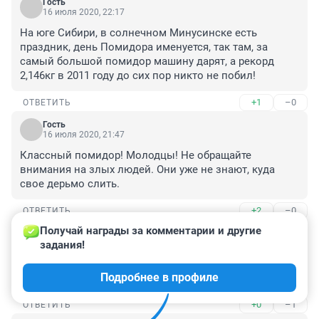
Гость
16 июля 2020, 22:17
На юге Сибири, в солнечном Минусинске есть 
праздник, день Помидора именуется, так там, за 
самый большой помидор машину дарят, а рекорд 
2,146кг в 2011 году до сих пор никто не побил!
+1
–0
ОТВЕТИТЬ
Гость
16 июля 2020, 21:47
Классный помидор! Молодцы! Не обращайте 
внимания на злых людей. Они уже не знают, куда 
свое дерьмо слить.
+2
–0
ОТВЕТИТЬ
Получай награды за комментарии и другие 
Гость
16 июля 2020, 19:29
задания!
Хотим читать про пожары в Сибири, а не про фигню 
Подробнее в профиле
всякую низкопробную!
+0
–1
ОТВЕТИТЬ