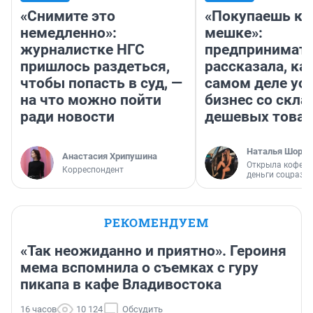
«Снимите это
«Покупаешь ко
немедленно»:
мешке»:
журналистке НГС
предпринимат
пришлось раздеться,
рассказала, как
чтобы попасть в суд, —
самом деле ус
на что можно пойти
бизнес со скл
ради новости
дешевых това
Наталья Шорох
Анастасия Хрипушина
Открыла кофейн
Корреспондент
деньги соцразв
РЕКОМЕНДУЕМ
«Так неожиданно и приятно». Героиня
мема вспомнила о съемках с гуру
пикапа в кафе Владивостока
16 часов
10 124
Обсудить