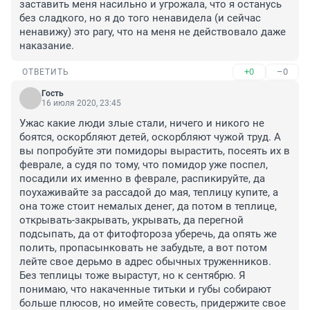
заставить меня насильно и угрожала, что я останусь 
без сладкого, но я до того ненавидела (и сейчас 
ненавижу) это рагу, что на меня не действовало даже 
наказание.
+0
–0
ОТВЕТИТЬ
Гость
16 июля 2020, 23:45
Ужас какие люди злые стали, ничего и никого не 
боятся, оскорбляют детей, оскорбляют чужой труд. А 
вы попробуйте эти помидоры вырастить, посеять их в 
феврале, а судя по тому, что помидор уже поспел, 
посадили их именно в феврале, распикируйте, да 
поухаживайте за рассадой до мая, теплицу купите, а 
она тоже стоит немалых денег, да потом в теплице, 
открывать-закрывать, укрывать, да перегной 
подсыпать, да от фитофтороза уберечь, да опять же 
полить, пропасынковать не забудьте, а вот потом 
лейте свое дерьмо в адрес обычных труженников. 
Без теплицы тоже вырастут, но к сентябрю. Я 
понимаю, что накаченные титьки и губы собирают 
больше плюсов, но имейте совесть, придержите свое 