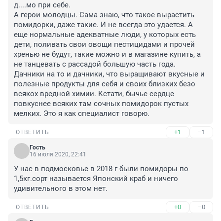
д....мо при себе.

А герои молодцы. Сама знаю, что такое вырастить 
помидорки, даже такие. И не всегда это удается. А 
еще нормальные адекватные люди, у которых есть 
дети, поливать свои овощи пестицидами и прочей 
хренью не будут, такие можно и в магазине купить, а 
не танцевать с рассадой большую часть года. 
Дачники на то и дачники, что выращивают вкусные и 
полезные продукты для себя и своих близких безо 
всякох вредной химии. Кстати, бычье сердце 
повкуснее всяких там сочных помидорок пустых 
мелких. Это я как специалист говорю.
+1
–1
ОТВЕТИТЬ
Гость
16 июля 2020, 22:41
У нас в подмосковье в 2018 г были помидоры по 
1,5кг.сорт называется Японский краб и ничего 
удивительного в этом нет.
+0
–0
ОТВЕТИТЬ