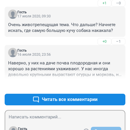
+1
–0
Гость
17 июля 2020, 09:30
Очень животрепещущая тема. Что дальше? Начнете 
искать, где самую большую кучу собака накакала?
+0
–1
Гость
16 июля 2020, 23:56
Наверно, у них на даче почва плодородная и они 
хорошо за растениями ухаживают. У нас иногда 
довольно крупными вырастают огурцы и морковь, на 
втором месте картошка. Про кабачки и тывкы я молчу 
+0
–0
- они большие сами по себе, а я их терпеть не могу! 
Особенно кабачки! Когда я была маленькая, мама 
любила делать рагу, в которое всегда их совала. Я 
Читать все комментарии
отказывалась есть и предпочитала сидеть голодной, 
потому что другой еды не было. Мама пыталась 
заставить меня насильно и угрожала, что я останусь 
без сладкого, но я до того ненавидела (и сейчас 
ненавижу) это рагу, что на меня не действовало даже 
Гость