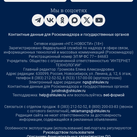
Мы в соцсетях
Контактные данные для Роскомнадзора и государственных органов
Сетевое издание «НГС.НОВОСТИ» (18+)
Зарегистрировано Федеральной службой по надзору в сфере связи,
информационных технологий и массовых коммуникаций (Роскомнадзор)
Регистрационный номер ЭЛ № ФС 77— 84683
Учредитель: Общество с ограниченной ответственностью "ИНТЕРНЕТ
ТЕХНОЛОГИИ"
Главный редактор: Громкова Елена Александровна
Адрес редакции: 630099, Россия, Новосибирск, ул. Ленина, д. 12, 6 этаж,
телефон 8 (383) 212-52-52, 8 (923) 157-00-00 (круглосуточно)
Электронный адрес редакции:
ngs@shkulev.ru
Контактные данные для Роскомнадзора и государственных органов:
juristnsk@shkulev.ru
Техподдержка:
help@shkulev.ru
или воспользуйтесь
веб-формой
Связаться с отделом продаж: 8 (383) 212-52-52, 8 (800) 200-03-83 (звонок
с сотового бесплатный),
reklamangs@shkulev.ru
Редакция сайта не несет ответственности за достоверность
информации, содержащейся в рекламных объявлениях.
Особенности эксплуатации (использования) веб-портала регулируются:
Руководством пользователя
Описанием функциональных характеристик ПО