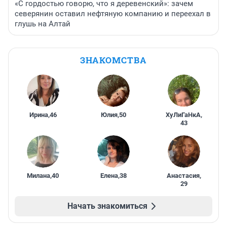
«С гордостью говорю, что я деревенский»: зачем
северянин оставил нефтяную компанию и переехал в
глушь на Алтай
ЗНАКОМСТВА
Ирина
,
46
Юлия
,
50
ХуЛиГаНкА
,
43
Милана
,
40
Елена
,
38
Анастасия
,
29
Начать знакомиться