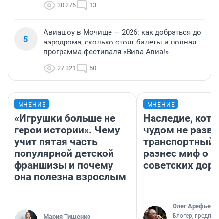
30 276
13
Авиашоу в Мочище — 2026: как добраться до
5
аэродрома, сколько стоят билеты и полная
программа фестиваля «Вива Авиа!»
27 321
50
МНЕНИЕ
МНЕНИЕ
«Игрушки больше не
Наследие, кото
герои истории». Чему
чудом не разва
учит пятая часть
транспортный 
популярной детской
разнес миф о 
франшизы и почему
советских доро
она полезна взрослым
Олег Арефьев
Блогер, предпри
Мария Тищенко