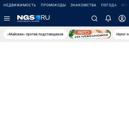
НЕДВИЖИМОСТЬ
ПРОМОКОДЫ
ЗНАКОМСТВА
ПОГОДА
ФО
«Майские» против подставщиков
Налог 