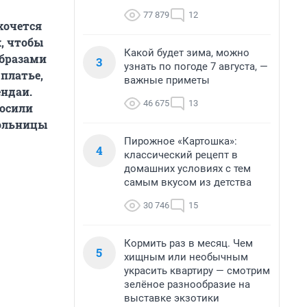
77 879
12
хочется
, чтобы
Какой будет зима, можно
образами
3
узнать по погоде 7 августа, —
платье,
важные приметы
ендаи.
46 675
13
осили
кольницы
Пирожное «Картошка»:
4
классический рецепт в
домашних условиях с тем
самым вкусом из детства
30 746
15
Кормить раз в месяц. Чем
5
хищным или необычным
украсить квартиру — смотрим
зелёное разнообразие на
выставке экзотики