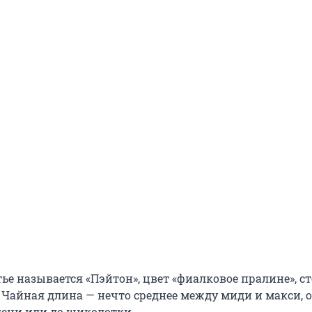
ье называется «Пэйтон», цвет «фиалковое пралине», с
й. Чайная длина — нечто среднее между миди и макси,
лени или до щиколотки.