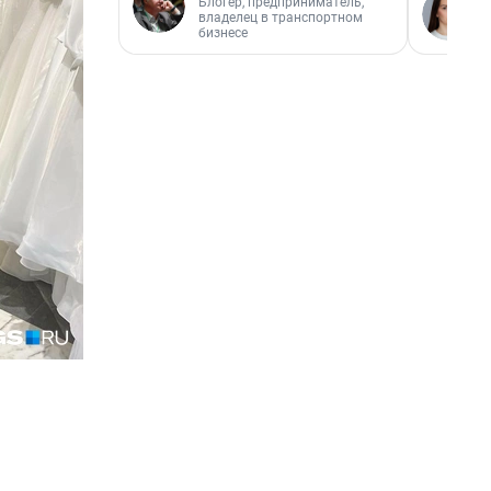
Блогер, предприниматель,
владелец в транспортном
бизнесе