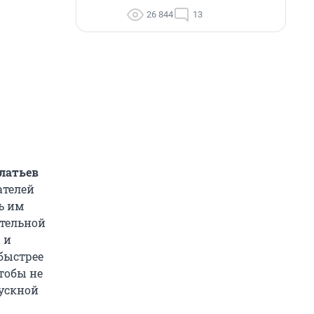
26 844
13
платьев
ателей
ь им
ительной
 и
быстрее
тобы не
ускной