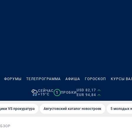
ФОРУМЫ
ТЕЛЕПРОГРАММА
АФИША
ГОРОСКОП
КУРСЫ ВА
USD 82,17
СЕЙЧАС
1
ПРОБКИ
+19°C
EUR 94,84
ики VS прокуратура
Августовский каталог новостроек
5 молодых н
ОБЗОР