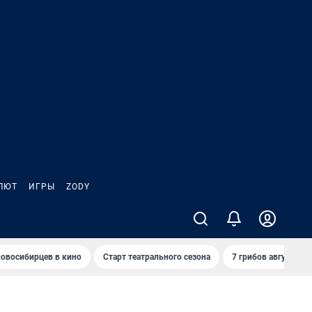
ЛЮТ
ИГРЫ
ZODY
овосибирцев в кино
Старт театрального сезона
7 грибов августа