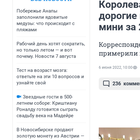
Королев
Побережье Анапы
дорогие
заполонили ядовитые
медузы: что происходит с
мини за 
пляжами
Корреспонд
Рабочий день хотят сократить,
но только летом — и вот
примерили 
почему. Новости 7 августа
6 июня 2022, 10:00
Тест на возраст мозга:
ответьте на эти 10 вопросов и
узнайте свой
236
комме
Звездные гости в 500-
летнем соборе: Криштиану
Роналду готовится сыграть
свадьбу века на Мадейре
В Новосибирске продают
золотую монету из Австрии —