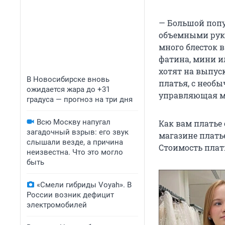
— Большой попу
объемными рука
много блесток в
фатина, мини и
хотят на выпус
В Новосибирске вновь
платья, с необ
ожидается жара до +31
управляющая м
градуса — прогноз на три дня
Всю Москву напугал
Как вам платье
загадочный взрыв: его звук
магазине платье
слышали везде, а причина
Стоимость плать
неизвестна. Что это могло
быть
«Смели гибриды Voyah». В
России возник дефицит
электромобилей