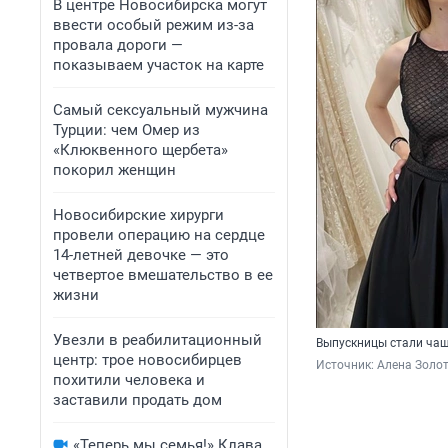
В центре Новосибирска могут
ввести особый режим из-за
провала дороги —
показываем участок на карте
Самый сексуальный мужчина
Турции: чем Омер из
«Клюквенного щербета»
покорил женщин
Новосибирские хирурги
провели операцию на сердце
14-летней девочке — это
четвертое вмешательство в ее
жизни
Увезли в реабилитационный
Выпускницы стали чащ
центр: трое новосибирцев
Источник: 
Алена Золо
похитили человека и
заставили продать дом
«Теперь мы семья!» Клава