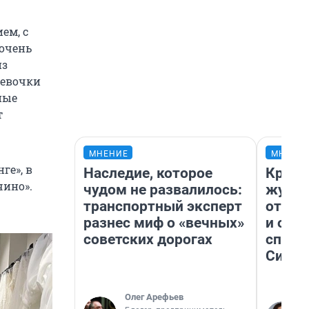
ем, с
 очень
из
девочки
ные
т
МНЕНИЕ
МНЕНИ
ге», в
Наследие, которое
Красн
чино».
чудом не развалилось:
журна
транспортный эксперт
отпус
разнес миф о «вечных»
и объ
советских дорогах
споре
Сибир
Олег Арефьев