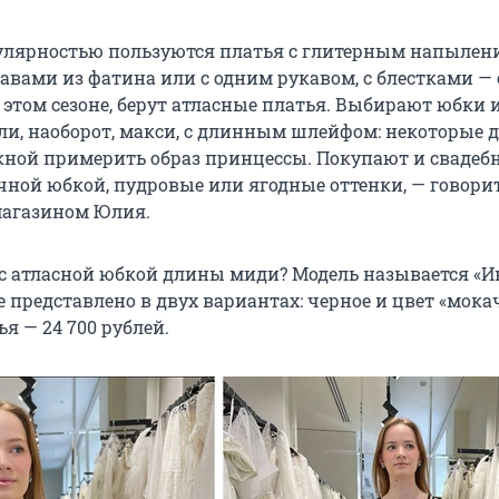
лярностью пользуются платья с глитерным напылени
вами из фатина или с одним рукавом, с блестками —
 этом сезоне, берут атласные платья. Выбирают юбки 
ли, наоборот, макси, с длинным шлейфом: некоторые 
кной примерить образ принцессы. Покупают и свадеб
ычной юбкой, пудровые или ягодные оттенки, — говори
агазином Юлия.
 с атласной юбкой длины миди? Модель называется «Ин
 представлено в двух вариантах: черное и цвет «мока
я — 24 700 рублей.