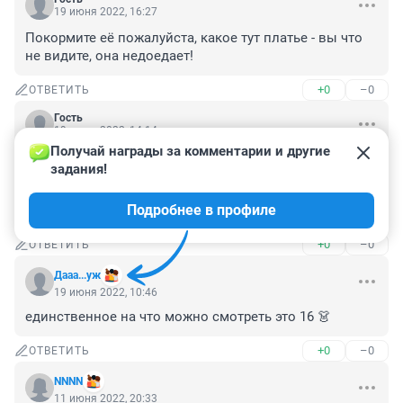
19 июня 2022, 16:27
Покормите её пожалуйста, какое тут платье - вы что 
не видите, она недоедает!
+0
–0
ОТВЕТИТЬ
Гость
19 июня 2022, 14:14
Получай награды за комментарии и другие 
Понравилось последнее-
задания!
нежное,привлекательное,удобное-и цена 
приемлемая.Главное,это платье можно и после бала 
Подробнее в профиле
использовать
+0
–0
ОТВЕТИТЬ
Дааа...уж
19 июня 2022, 10:46
единственное на что можно смотреть это 16 👗
+0
–0
ОТВЕТИТЬ
NNNN
11 июня 2022, 20:33