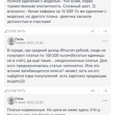
полное единение с моделью - тон кожи, образ. 
торжественная элегантность. Сложный цвет. 2) 
внезапно - белая зефирка за 16 500! То же единение с 
моделью, но другого плана - девочка засияла 
детскостью и счастьем!
+2
–0
ОТВЕТИТЬ
Гость
6 июня 2022, 22:34
В городе, где средний доход 40тысяч рублей, люди не 
покупают платья по 100-200 тысяч(богатые единицы 
не в счёт), да ещё такие ...неоднозначные платья. Для 
кого предназначалась статья- непонятно. Или это 
агония загибающегося люкса?- может, хоть на нгс 
найдётся пара покупателей- хоть зарплату продавцам 
выдать)))
+0
–0
ОТВЕТИТЬ
Гость
6 июня 2022, 22:29
Платья нормальные. Но цена их ниже здесь 3-5т.р.
