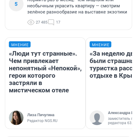
5
необычным украсить квартиру — смотрим
зелёное разнообразие на выставке экзотики
27 485
17
МНЕНИЕ
МНЕНИЕ
«Люди тут странные».
«За неделю две
Чем привлекает
были страшные
непонятный «Непокой»,
туристка расск
герои которого
отдыхе в Крым
застряли в
мистическом отеле
Александра Ис
Лиза Пичугина
заместитель гл
Редактор NGS.RU
редактора 63.RU