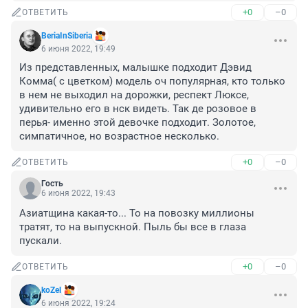
+0
–0
ОТВЕТИТЬ
BeriaInSiberia
6 июня 2022, 19:49
Из представленных, малышке подходит Дэвид 
Комма( с цветком) модель оч популярная, кто только 
в нем не выходил на дорожки, респект Люксе, 
удивительно его в нск видеть. Так де розовое в 
перья- именно этой девочке подходит. Золотое, 
симпатичное, но возрастное несколько.
+0
–0
ОТВЕТИТЬ
Гость
6 июня 2022, 19:43
Азиатщина какая-то... То на повозку миллионы 
тратят, то на выпускной. Пыль бы все в глаза 
пускали.
+0
–0
ОТВЕТИТЬ
koZel
6 июня 2022, 19:24