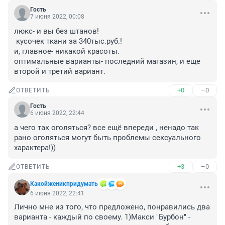
Гость
7 июня 2022, 00:08
люкс- и вы без штанов! 

 кусочек ткани за 340тыс.руб.! 

и, главное- никакой красоты.

оптимальные варианты- последний магазин, и еще 
второй и третий вариант.
+0
–0
ОТВЕТИТЬ
Гость
6 июня 2022, 22:44
а чего так оголяться? все ещё впереди , ненадо так 
рано оголяться могут быть проблемы сексуального 
характера!))
+3
–0
ОТВЕТИТЬ
Какойженикпридумать
6 июня 2022, 22:41
Лично мне из того, что предложено, понравились два 
варианта - каждый по своему. 1)Макси "Бурбон" - 