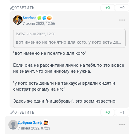
+0
–0
ОТВЕТИТЬ
$carface
7 июня 2022, 12:56
ЪУЪ
7 июня 2022, 12:31
вот именно не понятно для кого. у кого есть деньги на танхаусы врядли сидят и смотрят рекламу на нгс. у них другие источники информации. скорее никому ненужное "фи" это у вас.
"вот именно не понятно для кого"

Если она не рассчитана лично на тебя, то это вовсе 
не значит, что она никому не нужна.

"у кого есть деньги на танхаусы врядли сидят и 
смотрят рекламу на нгс"

Здесь же одни "нищеброды", это всем известно.
+0
–1
ОТВЕТИТЬ
Добрый Эльф
7 июня 2022, 07:23