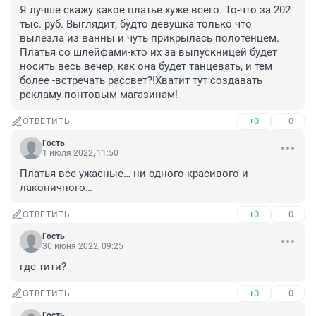
Я лучше скажу какое платье хуже всего. То-что за 202 
тыс. руб. Выглядит, будто девушка только что 
вылезла из ванны и чуть прикрылась полотенцем. 
Платья со шлейфами-кто их за выпускницей будет 
носить весь вечер, как она будет танцевать, и тем 
более -встречать рассвет?!Хватит тут создавать 
рекламу понтовым магазинам!
+0
–0
ОТВЕТИТЬ
Гость
1 июля 2022, 11:50
Платья все ужасные… ни одного красивого и 
лаконичного…
+0
–0
ОТВЕТИТЬ
Гость
30 июня 2022, 09:25
где тити?
+0
–0
ОТВЕТИТЬ
Гость