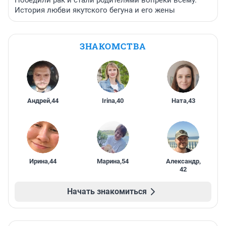
Победили рак и стали родителями вопреки всему.
История любви якутского бегуна и его жены
ЗНАКОМСТВА
Андрей
,
44
Irina
,
40
Ната
,
43
Ирина
,
44
Марина
,
54
Александр
,
42
Начать знакомиться