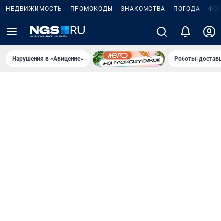
НЕДВИЖИМОСТЬ
ПРОМОКОДЫ
ЗНАКОМСТВА
ПОГОДА
ФО
Нарушения в «Авиценне»
Роботы-доставщ