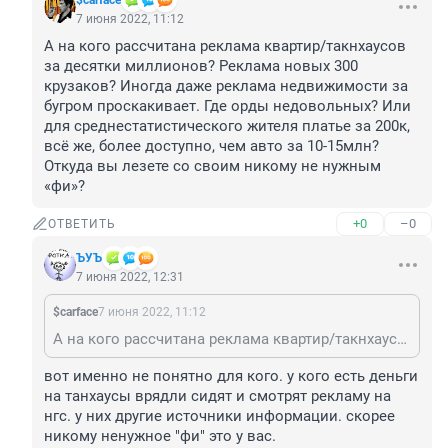
$carface
7 июня 2022, 11:12
А на кого рассчитана реклама квартир/такнхаусов 
за десятки миллионов? Реклама новых 300 
крузаков? Иногда даже реклама недвижимости за 
бугром проскакивает. Где орды недовольных? Или 
для среднестатистического жителя платье за 200к, 
всё же, более доступно, чем авто за 10-15млн? 
Откуда вы лезете со своим никому не нужным 
«фи»?
+0
–0
ОТВЕТИТЬ
ЪУЪ
7 июня 2022, 12:31
$carface
7 июня 2022, 11:12
А на кого рассчитана реклама квартир/такнхаусов за десятки миллионов? Реклама новых 300 крузаков? Иногда даже реклама недвижимости за бугром проскакивает. Где орды недовольных? Или для среднестатистического жителя платье за 200к, всё же, более доступно, чем авто за 10-15млн? Откуда вы лезете со своим никому не нужным «фи»?
вот именно не понятно для кого. у кого есть деньги 
на танхаусы врядли сидят и смотрят рекламу на 
нгс. у них другие источники информации. скорее 
никому ненужное "фи" это у вас.