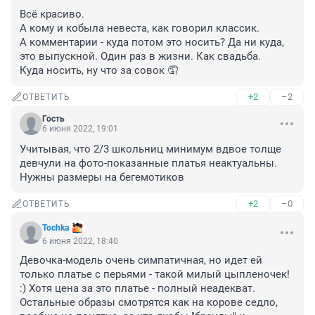
Всё красиво. 

А кому и кобыла невеста, как говорил классик.

А комментарии - куда потом это носить? Да ни куда, 
это выпускной. Один раз в жизни. Как свадьба.

Куда носить, ну что за совок 🤦
+2
–2
ОТВЕТИТЬ
Гость
6 июня 2022, 19:01
Учитывая, что 2/3 школьниц минимум вдвое толще 
девчули на фото-показанные платья неактуальны. 
Нужны размеры на бегемотиков
+2
–0
ОТВЕТИТЬ
Tochka
6 июня 2022, 18:40
Девочка-модель очень симпатичная, но идет ей 
только платье с перьями - такой милый цыпленочек! 
:) Хотя цена за это платье - полный неадекват. 
Остальные образы смотрятся как на корове седло, 