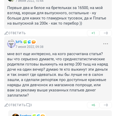
7 июня 2022, 10:44
Первые два и белое на бретельках за 16500, на мой 
взгляд, хороши для выпускного, остальные - ну 
больше для каких то гламурных тусовок, да и Платье 
на выпускной за 200к - как то перебор ))
+1
–0
ОТВЕТИТЬ
ЪУЪ
7 июня 2022, 09:38
мне вот еще интересно, на кого рассчитана статья? 
вы что серьезно думаете, что среднестатистические 
родители готовы выкинуть на ветер 200 тыщ на наряд 
доче на один вечер? думаю те кто выкинут эти деньги 
и так знают где одеваться. вы бы лучше не в салон 
зашли, а сделали репортаж про доступные красивые 
наряды для девчонок из магазинов попроще, или 
вам за рекламу выше указанных платьев денег 
заплатили?
+6
–0
ОТВЕТИТЬ
3