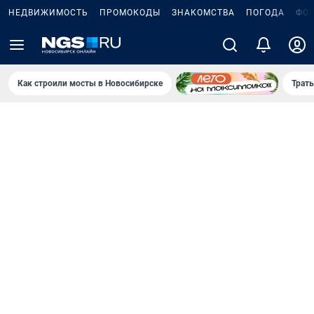
НЕДВИЖИМОСТЬ
ПРОМОКОДЫ
ЗНАКОМСТВА
ПОГОДА
ФО
Как строили мосты в Новосибирске
Траты