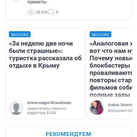
приметы
28 655
8
МНЕНИЕ
МНЕНИЕ
«За неделю две ночи
«Аналоговая ж
были страшные»:
вот что нам ну
туристка рассказала об
Почему новые
отдыхе в Крыму
блокбастеры
проваливаются,
повторы стары
фильмов соби
полные залы
Александра Исмайлова
Алёна Золотух
заместитель главного
Журналист НГС
редактора 63.RU
РЕКОМЕНДУЕМ