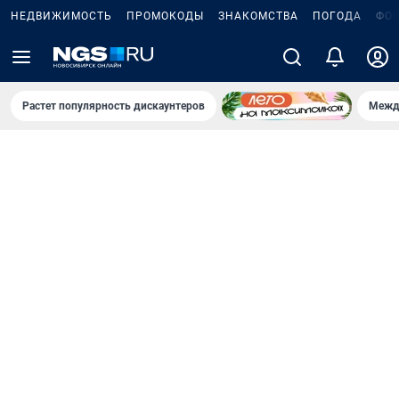
НЕДВИЖИМОСТЬ
ПРОМОКОДЫ
ЗНАКОМСТВА
ПОГОДА
ФО
Растет популярность дискаунтеров
Межд