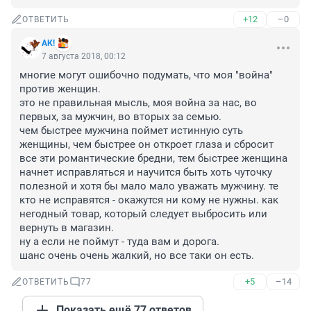
+12
–0
ОТВЕТИТЬ
АК!
7 августа 2018, 00:12
многие могут ошибочно подумать, что моя "война" 
против женщин.

это не правильная мысль, моя война за нас, во 
первых, за мужчин, во вторых за семью.

чем быстрее мужчина поймет истинную суть 
женщины, чем быстрее он откроет глаза и сбросит 
все эти романтические бредни, тем быстрее женщина 
начнет исправляться и научится быть хоть чуточку 
полезной и хотя бы мало мало уважать мужчину. те 
кто не исправятся - окажутся ни кому не нужны. как 
негодный товар, который следует выбросить или 
вернуть в магазин.

ну а если не поймут - туда вам и дорога.

шанс очень очень жалкий, но все таки он есть.
+5
–14
ОТВЕТИТЬ
77
Показать ещё 77 ответов