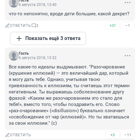
Гость
6 августа 2018, 13:40
что-то непонятно, вроде дети большие, какой декрет?
+31
–1
ОТВЕТИТЬ
3
Показать ещё 3 ответа
Гость
6 августа 2018, 13:32
Все какие-то идеалы выдумывают. "Разочарование 
(крушение иллюзий) — это величайший дар, который 
я могу дать тебе. Однако, учитывая твою 
привязанность к иллюзиям, ты считаешь этот термин 
негативным. Ты выражаешь соболезнование другу 
фразой: «Каким же разочарованием это стало для 
тебя!», вместо того, чтобы поздравить его. Слово 
«раз-очарование» («disillusion») буквально означает 
«освобождение от чар (иллюзий)». Но ты хватаешься 
за свои иллюзии." (с)
+3
–11
ОТВЕТИТЬ