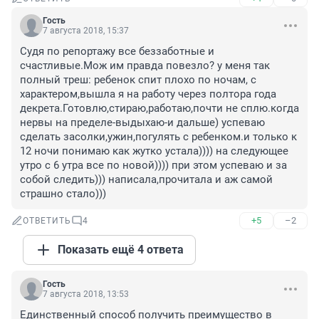
Гость
7 августа 2018, 15:37
Судя по репортажу все беззаботные и 
счастливые.Мож им правда повезло? у меня так 
полный треш: ребенок спит плохо по ночам, с 
характером,вышла я на работу через полтора года 
декрета.Готовлю,стираю,работаю,почти не сплю.когда 
нервы на пределе-выдыхаю-и дальше) успеваю 
сделать засолки,ужин,погулять с ребенком.и только к 
12 ночи понимаю как жутко устала)))) на следующее 
утро с 6 утра все по новой)))) при этом успеваю и за 
собой следить))) написала,прочитала и аж самой 
страшно стало)))
+5
–2
ОТВЕТИТЬ
4
Показать ещё 4 ответа
Гость
7 августа 2018, 13:53
Единственный способ получить преимущество в 