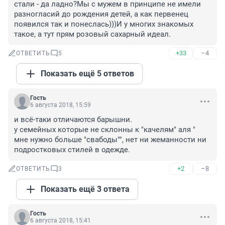
стали - да ладно?Мы с мужем в принципе не имели 
разногласий до рождения детей, а как первенец 
появился так и понеслась)))И у многих знакомых 
такое, а тут прям розовый сахарный идеал.
+33
–4
ОТВЕТИТЬ
5
Показать ещё 5 ответов
Гость
6 августа 2018, 15:59
и всё-таки отличаются барышни. 

у семейных которые не склонны к "качелям" аля " 
мне нужно больше "свабоды"", нет ни жеманности ни 
подростковых стилей в одежде.
+2
–8
ОТВЕТИТЬ
3
Показать ещё 3 ответа
Гость
6 августа 2018, 15:41