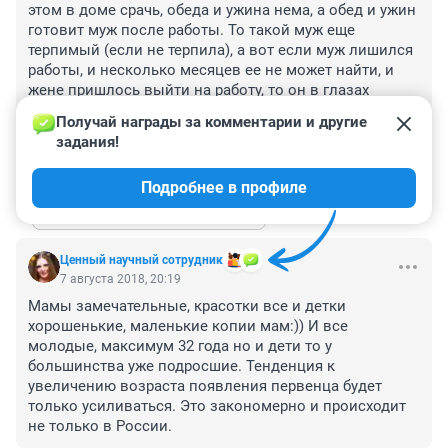
этом в доме срачь, обеда и ужина нема, а обед и ужин 
готовит муж после работы. То такой муж еще 
терпимый (если не терпила), а вот если муж лишился 
работы, и несколько месяцев ее не может найти, и 
жене пришлось выйти на работу, то он в глазах 
женьщины - тунеядец! Хотя следит за детьми, готовит, 
Получай награды за комментарии и другие 
кормит и ищет работу...
задания!
+3
–2
ОТВЕТИТЬ
1
Подробнее в профиле
Показать ещё 1 ответ
Ценный научный сотрудник
7 августа 2018, 20:19
Мамы замечательные, красотки все и детки 
хорошенькие, маленькие копии мам:)) И все 
молодые, максимум 32 года но и дети то у 
большинства уже подросшие. Тенденция к 
увеличению возраста появления первенца будет 
только усиливаться. Это закономерно и происходит 
не только в России.