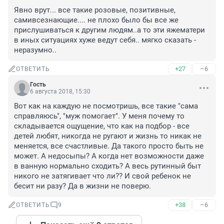
Явно врут... все такие розовые, позитивные, 
самивсезнающие.... не плохо было бы все же 
прислушиваться к другим людям..а то эти яжематери 
в иных ситуациях хуже ведут себя.. мягко сказать - 
неразумно..
+27
–6
ОТВЕТИТЬ
Гость
6 августа 2018, 15:30
Вот как на каждую не посмотришь, все такие "сама 
справляюсь", "муж помогает". У меня почему то 
складывается ощущение, что как на подбор - все 
детей любят, никогда не ругают и жизнь то никак не 
меняется, все счастливые. Да такого просто быть не 
может. А недосыпы? А когда нет возможности даже 
в ванную нормально сходить? А весь рутинный быт 
никого не затягивает что ли?? И свой ребенок не 
бесит ни разу? Да в жизни не поверю.
+38
–6
ОТВЕТИТЬ
9