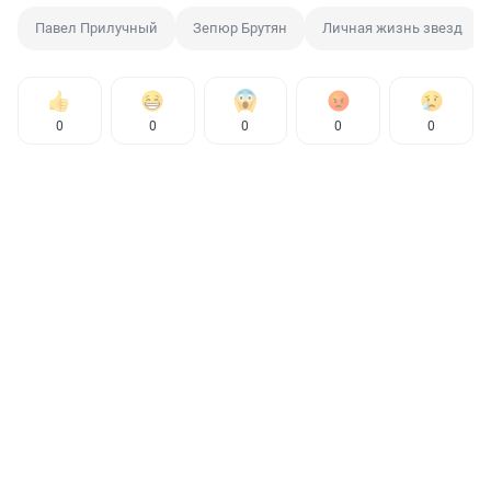
Павел Прилучный
Зепюр Брутян
Личная жизнь звезд
0
0
0
0
0