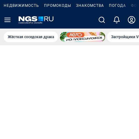
НЕДВИЖИМОСТЬ
ПРОМОКОДЫ
ЗНАКОМСТВА
ПОГОДА
ФО
Жёсткая соседская драка
Застройщики V