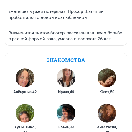
«Четырех мужей потеряла»: Прохор Шаляпин
проболтался о новой возлюбленной
Знаменитая тикток-блогер, рассказывавшая о борьбе
с редкой формой рака, умерла в возрасте 26 лет
ЗНАКОМСТВА
Алёнушка
,
42
Ирина
,
46
Юлия
,
50
ХуЛиГаНкА
,
Елена
,
38
Анастасия
,
43
29