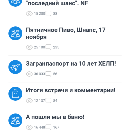
"последний шанс". NF
15 200
88
Пятничное Пиво, Шнапс, 17
ноября
25 100
235
Загранпаспорт на 10 лет ХЕЛП!
36 033
56
Итоги встречи и комментарии!
12 137
84
А пошли мы в баню!
16 448
167