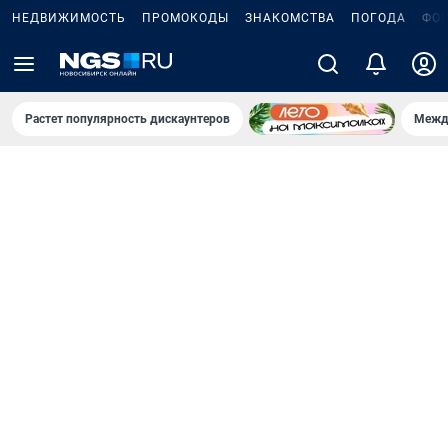
НЕДВИЖИМОСТЬ
ПРОМОКОДЫ
ЗНАКОМСТВА
ПОГОДА
ФО
Растет популярность дискаунтеров
Межд