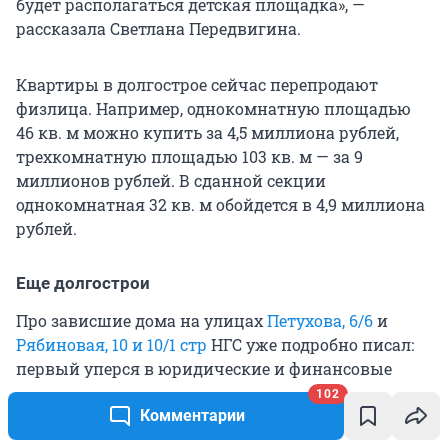
будет располагаться детская площадка», —
рассказала Светлана Передвигина.
Квартиры в долгострое сейчас перепродают
физлица. Например, однокомнатную площадью
46 кв. м можно купить за 4,5 миллиона рублей,
трехкомнатную площадью 103 кв. м — за 9
миллионов рублей. В сданной секции
однокомнатная 32 кв. м обойдется в 4,9 миллиона
рублей.
Еще долгострои
Про зависшие дома на улицах
Петухова, 6/6
и
Рябиновая, 10 и 10/1 стр
НГС уже подробно писал:
первый уперся в юридические и финансовые
проблемы, а для второго нашли нового
102
Комментарии
застройщика. Правда, как оказалось, строящийся
дом начал падать на соседнюю незаконно