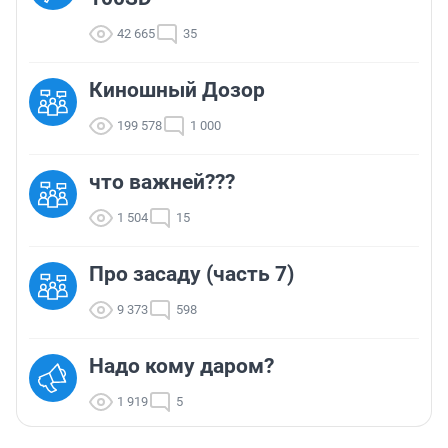
42 665
35
Киношный Дозор
199 578
1 000
что важней???
1 504
15
Про засаду (часть 7)
9 373
598
Надо кому даром?
1 919
5