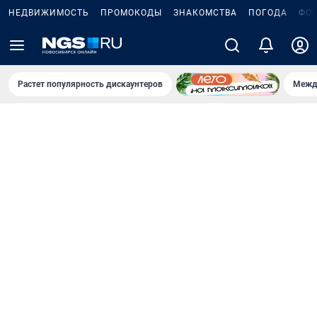
НЕДВИЖИМОСТЬ
ПРОМОКОДЫ
ЗНАКОМСТВА
ПОГОДА
ФО
Растет популярность дискаунтеров
Межд