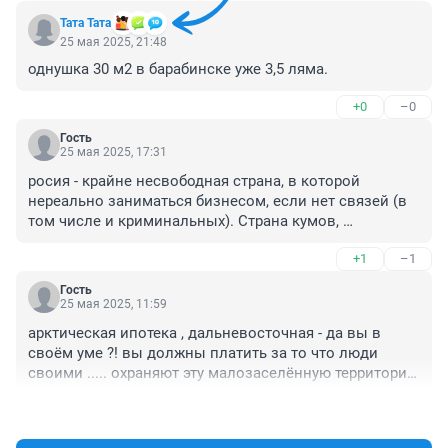
Тата Тата
25 мая 2025, 21:48
однушка 30 м2 в барабинске уже 3,5 ляма.
+0
–0
Гость
25 мая 2025, 17:31
росия - крайне несвободная страна, в которой 
нереально заниматься бизнесом, если нет связей (в 
том числе и криминальных). Страна кумов, 
коррупционеров и воров в законе. Если не 
+1
–1
относишься к любой из этих категорий или не хочешь 
относится, то будущее будет незавидным - трудовое 
Гость
рабство за 3 коп. зарплаты.

25 мая 2025, 11:59
Зачем покупать здесь жильё по ценам вилл и усадеб 
арктическая ипотека , дальневосточная - да вы в 
на берегах европейских морей и океанов мне лично 
своём уме ?! вы должны платить за то что люди 
непонятно. Конечно, для приезжих из деревень и 
своими ..... охраняют эту малозаселённую территорию 
аулов квартира в нск - это вау, как круто. Здесь целых 
. Как это делают в США для жителей Аляски.
несколько станций метро, 17-этажный человейник и 
+9
–0
трандвай. Ну а тем, кто побывал хотя бы внутри 
МКАДа, уже есть с чем сравнивать.