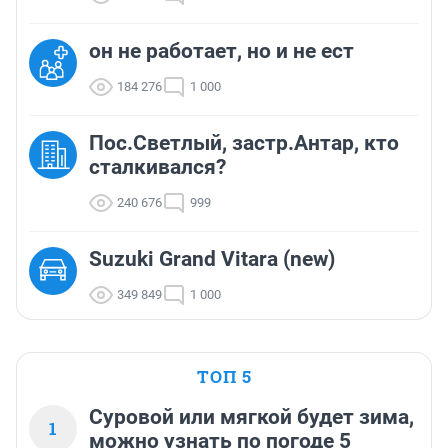
он не работает, но и не ест
184 276
1 000
Пос.Светлый, застр.Антар, кто
сталкивался?
240 676
999
Suzuki Grand Vitara (new)
349 849
1 000
ТОП 5
Суровой или мягкой будет зима,
1
можно узнать по погоде 5