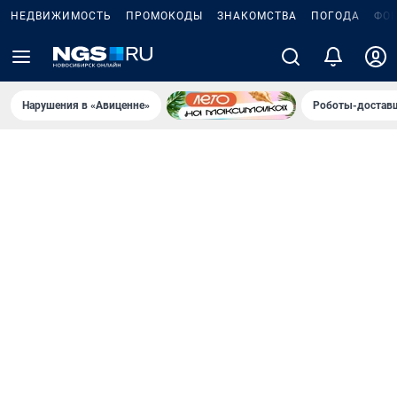
НЕДВИЖИМОСТЬ
ПРОМОКОДЫ
ЗНАКОМСТВА
ПОГОДА
ФО
Нарушения в «Авиценне»
Роботы-доставщ