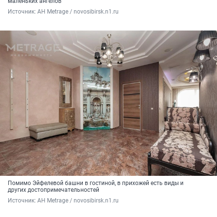
маленьких ангелов
Источник: 
АН Metrage / novosibirsk.n1.ru
Помимо Эйфелевой башни в гостиной, в прихожей есть виды и
других достопримечательностей
Источник: 
АН Metrage / novosibirsk.n1.ru