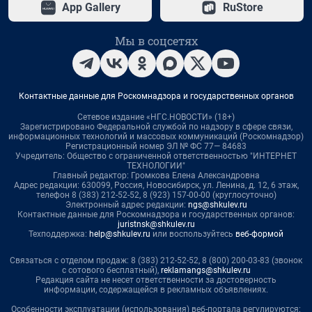
App Gallery
RuStore
Мы в соцсетях
Контактные данные для Роскомнадзора и государственных органов
Сетевое издание «НГС.НОВОСТИ» (18+)
Зарегистрировано Федеральной службой по надзору в сфере связи,
информационных технологий и массовых коммуникаций (Роскомнадзор)
Регистрационный номер ЭЛ № ФС 77— 84683
Учредитель: Общество с ограниченной ответственностью "ИНТЕРНЕТ
ТЕХНОЛОГИИ"
Главный редактор: Громкова Елена Александровна
Адрес редакции: 630099, Россия, Новосибирск, ул. Ленина, д. 12, 6 этаж,
телефон 8 (383) 212-52-52, 8 (923) 157-00-00 (круглосуточно)
Электронный адрес редакции:
ngs@shkulev.ru
Контактные данные для Роскомнадзора и государственных органов:
juristnsk@shkulev.ru
Техподдержка:
help@shkulev.ru
или воспользуйтесь
веб-формой
Связаться с отделом продаж: 8 (383) 212-52-52, 8 (800) 200-03-83 (звонок
с сотового бесплатный),
reklamangs@shkulev.ru
Редакция сайта не несет ответственности за достоверность
информации, содержащейся в рекламных объявлениях.
Особенности эксплуатации (использования) веб-портала регулируются: