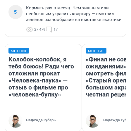
Кормить раз в месяц. Чем хищным или
5
необычным украсить квартиру — смотрим
зелёное разнообразие на выставке экзотики
27 479
17
МНЕНИЕ
МНЕНИЕ
Колобок-колобок, я
«Финал не совп
тебя боюсь! Ради чего
ожиданиями»: 
отложили прокат
смотреть фил
«Человека-паука» —
«Старый орел» 
отзыв о фильме про
большом экран
«человека-булку»
честная рецен
Надежда Губарь
Надежда Губар