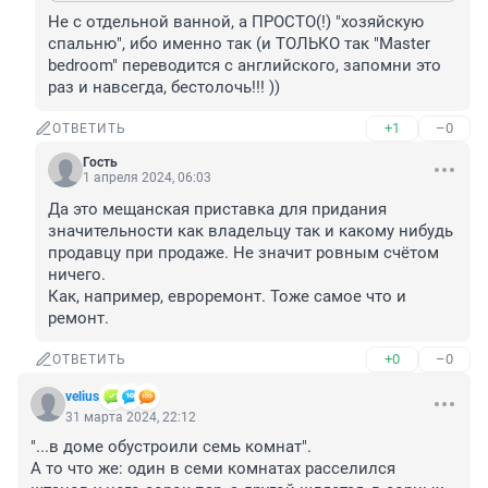
Не с отдельной ванной, а ПРОСТО(!) "хозяйскую 
спальню", ибо именно так (и ТОЛЬКО так "Master 
bedroom" переводится с английского, запомни это 
раз и навсегда, бестолочь!!! ))
+1
–0
ОТВЕТИТЬ
Гость
1 апреля 2024, 06:03
Да это мещанская приставка для придания 
значительности как владельцу так и какому нибудь 
продавцу при продаже. Не значит ровным счётом 
ничего. 

Как, например, евроремонт. Тоже самое что и 
ремонт.
+0
–0
ОТВЕТИТЬ
velius
31 марта 2024, 22:12
"...в доме обустроили семь комнат". 

А то что же: один в семи комнатах расселился 