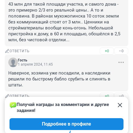
43 млн для такой площади участка, и самого дома - 
это примерно 2/3 его реальной цены.. А то и 
половина. В районах мухожопинска 10 соток земли 
без коммуникаций стоят от 3 млн.. Ценники на 
стройматериалы вообще конь-огонь. Небольшой 
пристройка к дому, в 60 и площадью, обошёлся в 2,5 
млн, без чистовой отделки...
+0
–0
ОТВЕТИТЬ
Гость
1 апреля 2024, 11:45
Наверное, хозяина уже посадили, а наследники 
решили по быстрому бабло срубить и слинять в 
штаты.
+0
–0
ОТВЕТИТЬ
Получай награды за комментарии и другие 
Гость
1 апреля 2024, 11:39
задания!
Участок то затопляемый, поэтому и бегут. Врагу не 
Подробнее в профиле
пожелаешь...