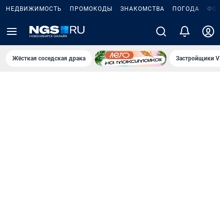
НЕДВИЖИМОСТЬ
ПРОМОКОДЫ
ЗНАКОМСТВА
ПОГОДА
ФО
Жёсткая соседская драка
Застройщики V