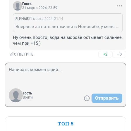
Гость
31 марта 2024, 23:59
Я_ИНAЯ
31 марта 2024, 21:14
Впервые за пять лет жизни в Новосибе, у меня в квартире всего +23. На батарею можно спокойно положить руку и держать, в то время, как при запуске отопления в первые дни к батареям невозможно было притронуться. И это, когда за окном было +15. Приходилось звонить в УК и требовать, что бы снизили параметры подачи тепла. В + 15 к батареям невозможно было притронуться, а в - 35 они не горячие. Это как понимать???????????
Ну очень просто, вода на морозе остывает сильнее, 
чем при +15 )
+2
–0
ОТВЕТИТЬ
Гость
Войти
Отправить
ТОП 5