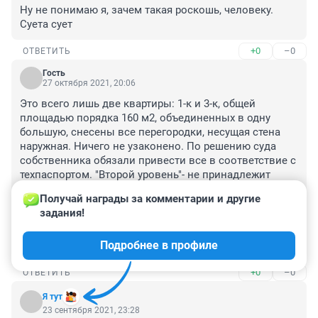
Ну не понимаю я, зачем такая роскошь, человеку. 
Суета сует
+0
–0
ОТВЕТИТЬ
Гость
27 октября 2021, 20:06
Это всего лишь две квартиры: 1-к и 3-к, общей 
площадью порядка 160 м2, объединенных в одну 
большую, снесены все перегородки, несущая стена 
наружная. Ничего не узаконено. По решению суда 
собственника обязали привести все в соответствие с 
техпаспортом. "Второй уровень"- не принадлежит 
собственнику, который использует его временно на 
Получай награды за комментарии и другие 
правах аренды. Как только собственник продаст этот 
задания!
"шедевр"/ надо быть полным идиотом, чтобы купить 
это жилье/, то ТСЖ вернет себе ту часть технического 
Подробнее в профиле
этажа, которая в аренде.
+0
–0
ОТВЕТИТЬ
Я тут
23 сентября 2021, 23:28