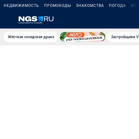
НЕДВИЖИМОСТЬ
ПРОМОКОДЫ
ЗНАКОМСТВА
ПОГОДА
ФО
Жёсткая соседская драка
Застройщики V