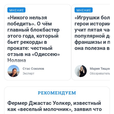
МНЕНИЕ
МНЕНИЕ
«Никого нельзя
«Игрушки боль
победить». О чём
герои истории»
главный блокбастер
учит пятая час
этого года, который
популярной де
бьет рекорды в
франшизы и п
прокате: честный
она полезна в
отзыв на «Одиссею»
Нолана
Стас Соколов
Мария Тищенк
Эксперт
Обозреватель
РЕКОМЕНДУЕМ
Фермер Джастас Уолкер, известный
как «веселый молочник», заявил что