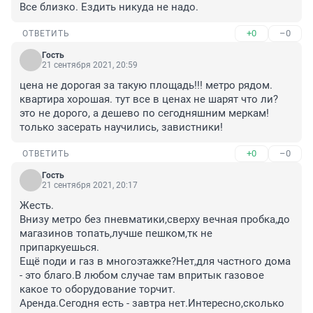
Все близко. Ездить никуда не надо.
+0
–0
ОТВЕТИТЬ
Гость
21 сентября 2021, 20:59
цена не дорогая за такую площадь!!! метро рядом. 
квартира хорошая. тут все в ценах не шарят что ли? 
это не дорого, а дешево по сегодняшним меркам! 
только засерать научились, завистники!
+0
–0
ОТВЕТИТЬ
Гость
21 сентября 2021, 20:17
Жесть.

Внизу метро без пневматики,сверху вечная пробка,до 
магазинов топать,лучше пешком,тк не 
припаркуешься.

Ещё поди и газ в многоэтажке?Нет,для частного дома 
- это благо.В любом случае там впритык газовое 
какое то оборудование торчит.

Аренда.Сегодня есть - завтра нет.Интересно,сколько 