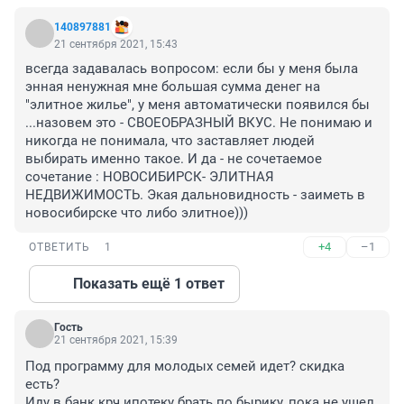
140897881
21 сентября 2021, 15:43
всегда задавалась вопросом: если бы у меня была 
энная ненужная мне большая сумма денег на 
"элитное жилье", у меня автоматически появился бы 
...назовем это - СВОЕОБРАЗНЫЙ ВКУС. Не понимаю и 
никогда не понимала, что заставляет людей 
выбирать именно такое. И да - не сочетаемое 
сочетание : НОВОСИБИРСК- ЭЛИТНАЯ 
НЕДВИЖИМОСТЬ. Экая дальновидность - заиметь в 
новосибирске что либо элитное)))
+4
–1
ОТВЕТИТЬ
1
Показать ещё 1 ответ
Гость
21 сентября 2021, 15:39
Под программу для молодых семей идет? скидка 
есть?

Иду в банк крч ипотеку брать по бырику, пока не ушел 