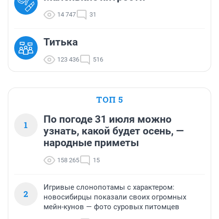
14 747
31
Титька
123 436
516
ТОП 5
По погоде 31 июля можно
1
узнать, какой будет осень, —
народные приметы
158 265
15
Игривые слонопотамы с характером:
2
новосибирцы показали своих огромных
мейн-кунов — фото суровых питомцев