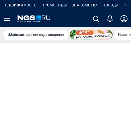
НЕДВИЖИМОСТЬ
ПРОМОКОДЫ
ЗНАКОМСТВА
ПОГОДА
ФО
«Майские» против подставщиков
Налог 