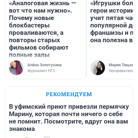
«Аналоговая жизнь —
«Игрушки боль
вот что нам нужно».
герои истории»
Почему новые
учит пятая час
блокбастеры
популярной де
проваливаются, а
франшизы и п
повторы старых
она полезна в
фильмов собирают
полные залы
Алёна Золотухина
Мария Тищенк
Журналист НГС
Обозреватель
РЕКОМЕНДУЕМ
В уфимский приют привезли пермячку
Марину, которая почти ничего о себе
не помнит. Посмотрите, вдруг она вам
знакома