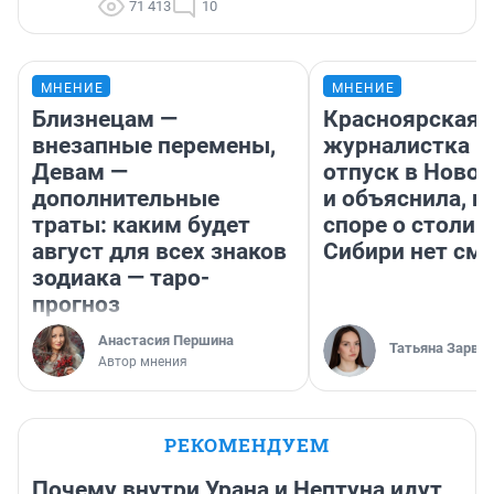
71 413
10
МНЕНИЕ
МНЕНИЕ
Близнецам —
Красноярская
внезапные перемены,
журналистка п
Девам —
отпуск в Ново
дополнительные
и объяснила, п
траты: каким будет
споре о столиц
август для всех знаков
Сибири нет см
зодиака — таро-
прогноз
Анастасия Першина
Татьяна Зарва
Автор мнения
РЕКОМЕНДУЕМ
Почему внутри Урана и Нептуна идут