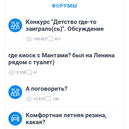
ФОРУМЫ
Конкурс "Детство где-то
заиграло(сь)". Обсуждение
109 427
471
где киоск с Мантами? был на Ленина
рядом с туалет)
9 358
61
А поговорить?
15 670
130
Комфортная летняя резина,
какая?