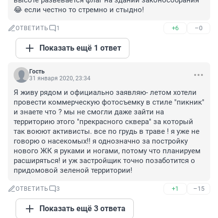
высоте развевается флаг на здании законособрания
😂 если честно то стремно и стыдно!
+6
–0
ОТВЕТИТЬ
1
Показать ещё 1 ответ
Гость
31 января 2020, 23:34
Я живу рядом и официально заявляю- летом хотели 
провести коммерческую фотосъемку в стиле "пикник" 
и знаете что ? мы не смогли даже зайти на 
территорию этого "прекрасного сквера" за который 
так воюют активисты. все по грудь в траве ! я уже не 
говорю о насекомых!! я однозначно за постройку 
нового ЖК я руками и ногами, потому что планируем 
расширяться! и уж застройщик точно позаботится о 
придомовой зеленой территории!
+1
–15
ОТВЕТИТЬ
3
Показать ещё 3 ответа