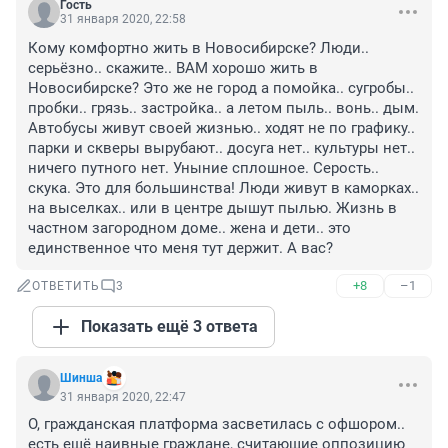
Гость
31 января 2020, 22:58
Кому комфортно жить в Новосибирске? Люди.. 
серьёзно.. скажите.. ВАМ хорошо жить в 
Новосибирске? Это же не город а помойка.. сугробы.. 
пробки.. грязь.. застройка.. а летом пыль.. вонь.. дым. 
Автобусы живут своей жизнью.. ходят не по графику.. 
парки и скверы вырубают.. досуга нет.. культуры нет.. 
ничего путного нет. Уныние сплошное. Серость.. 
скука. Это для большинства! Люди живут в каморках.. 
на выселках.. или в центре дышут пылью. Жизнь в 
частном загородном доме.. жена и дети.. это 
единственное что меня тут держит. А вас?
+8
–1
ОТВЕТИТЬ
3
Показать ещё 3 ответа
Шинша
31 января 2020, 22:47
О, гражданская платформа засветилась с офшором.. 
есть ещё наивные граждане, считающие оппозицию 