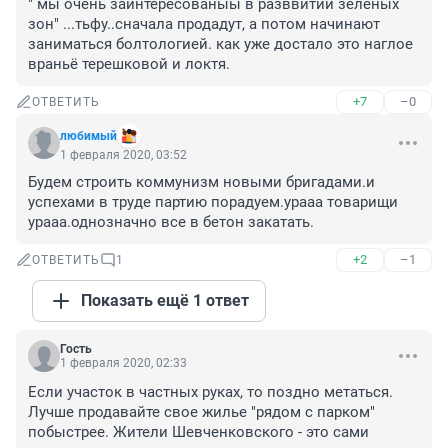
" мы очень заинтересованыы в разввитии зеленых 
зон" ...тьфу..сначала продадут, а потом начинают 
заниматься болтологией. как уже достало это наглое 
враньё терешковой и локтя.
+7
–0
ОТВЕТИТЬ
любимый
1 февраля 2020, 03:52
Будем строить коммунизм новыми бригадами.и 
успехами в труде партию порадуем.урааа товарищи 
урааа.однозначно все в бетон закатать.
+2
–1
ОТВЕТИТЬ
1
Показать ещё 1 ответ
Гость
1 февраля 2020, 02:33
Если участок в частных руках, то поздно метаться. 
Лучше продавайте свое жилье "рядом с парком" 
побыстрее. Жители Шевченковского - это сами 