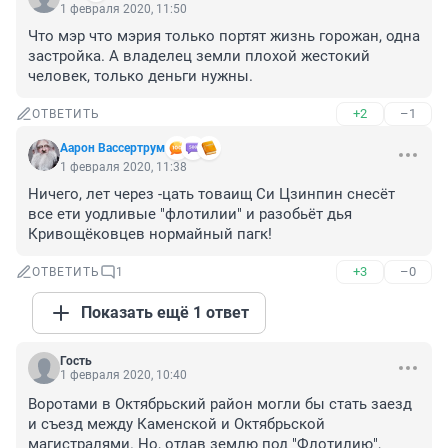
1 февраля 2020, 11:50
Что мэр что мэрия только портят жизнь горожан, одна 
застройка. А владелец земли плохой жестокий 
человек, только деньги нужны.
+2
–1
ОТВЕТИТЬ
Аарон Вассертрум
1 февраля 2020, 11:38
Ничего, лет через -цать товаищ Си Цзинпин снесёт 
все ети уодливые "флотилии" и разобьёт дья 
Кривощёковцев нормайный пагк!
+3
–0
ОТВЕТИТЬ
1
Показать ещё 1 ответ
Гость
1 февраля 2020, 10:40
Воротами в Октябрьский район могли бы стать заезд 
и съезд между Каменской и Октябрьской 
магистралями. Но, отдав землю под "Флотилию", 