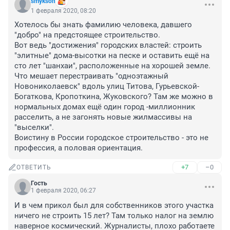
smykson
1 февраля 2020, 08:20
Хотелось бы знать фамилию человека, давшего 
"добро" на предстоящее строительство. 

Вот ведь "достижения" городских властей: строить 
"элитные" дома-высотки на песке и оставить ещё на 
сто лет "шанхаи", расположенные на хорошей земле.

Что мешает перестраивать "одноэтажный 
Новониколаевск" вдоль улиц Титова, Гурьевской-
Богаткова, Кропоткина, Жуковского? Там же можно в 
нормальных домах ещё один город -миллионник 
расселить, а не загонять новые жилмассивы на 
"выселки".

Воистину в России городское строительство - это не 
профессия, а половая ориентация.
+7
–0
ОТВЕТИТЬ
Гость
1 февраля 2020, 06:27
И в чем прикол был для собственников этого участка 
ничего не строить 15 лет? Там только налог на землю 
наверное космический. Журналисты, плохо работаете