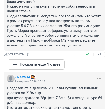
Ваши действия?

Нужно научится уважать частную собственность в 
нашей стране.

Люди заплатили и могут там построить там что-хотят 
в рамках разумного. а у нас построить на таком 
участке 5-6-7-8 жилых домов по 25эт это разумно уже.

Пусть Мэрия проводит референдум и выкупает этот 
земельный участок у собственника при его желании 
и делаем там Парк Нью-Йорка №2 или не мешайте 
людям распоряжаться своим имуществом.
+2
–2
ОТВЕТИТЬ
1
Показать ещё 1 ответ
217629353
1 февраля 2020, 10:19
Представьте в далеком 2005г вы купили земельный 
участок за 219млнр.

при курсе доллара 28р. (это 7.8млн$) и сегодня курс 64 
рубля за доллар.

Итого автоматически этот актив должен стоить 