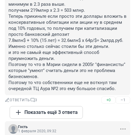
минимум в 2.3 раза выше.

получаем 219млнр х 2.3 = 503 млнр.

Теперь прикиньте если просто эти доллары вложить в 
консервативные облигации или акции ну в среднем 
под 10% годовых, то получаем при капитализации 
просто банковский депозит 

7.8млн$ + 10% (15 лет) = 32.6млн$ х 64р/$= 2млрд.руб.

Именно столько сейчас стоили бы эти деньги.

и это не самый еще эффективный способ 
приумножить деньги.

Поэтому то что в Мэрии сидели в 2005г "финансисты" 
которые "умеют" считать деньги это не проблема 
бизнесменов.

Поэтому то что собственники еще не воткнул там 
очередной ТЦ Аура №2 это ему большое спасибо.
+0
–1
ОТВЕТИТЬ
3
Показать ещё 3 ответа
Гость
1 февраля 2020, 09:32