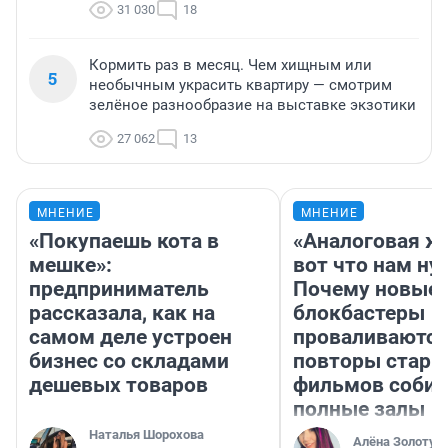
31 030
18
Кормить раз в месяц. Чем хищным или
5
необычным украсить квартиру — смотрим
зелёное разнообразие на выставке экзотики
27 062
13
МНЕНИЕ
МНЕНИЕ
«Покупаешь кота в
«Аналоговая ж
мешке»:
вот что нам ну
предприниматель
Почему новые
рассказала, как на
блокбастеры
самом деле устроен
проваливаются,
бизнес со складами
повторы стары
дешевых товаров
фильмов соби
полные залы
Наталья Шорохова
Алёна Золотух