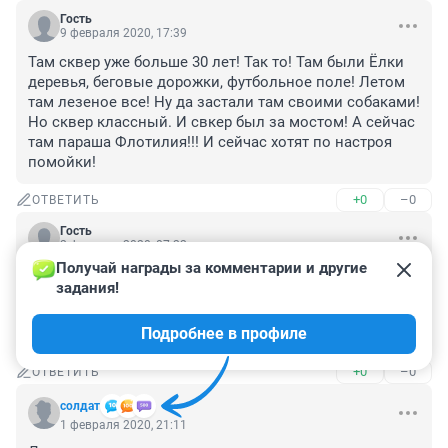
Гость
9 февраля 2020, 17:39
Там сквер уже больше 30 лет! Так то! Там были Ёлки 
деревья, беговые дорожки, футбольное поле! Летом 
там лезеное все! Ну да застали там своими собаками! 
Но сквер классный. И свкер был за мостом! А сейчас 
там параша Флотилия!!! И сейчас хотят по настроя 
помойки!
+0
–0
ОТВЕТИТЬ
Гость
2 февраля 2020, 07:22
Получай награды за комментарии и другие 
Такое впечатлении, что власти совсем нет!!! Локоть 
задания!
побоится туда вылазить!!! 

Есть шанс если соберётся на пикет тысяча человек!!! 
Подробнее в профиле
Как в Екатеринбурге со сквером/церковью.
+0
–0
ОТВЕТИТЬ
солдат
1 февраля 2020, 21:11