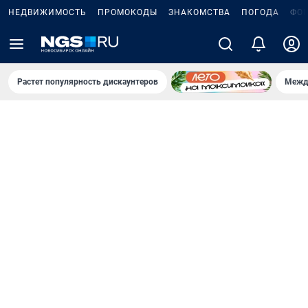
НЕДВИЖИМОСТЬ
ПРОМОКОДЫ
ЗНАКОМСТВА
ПОГОДА
ФО
Растет популярность дискаунтеров
Межд