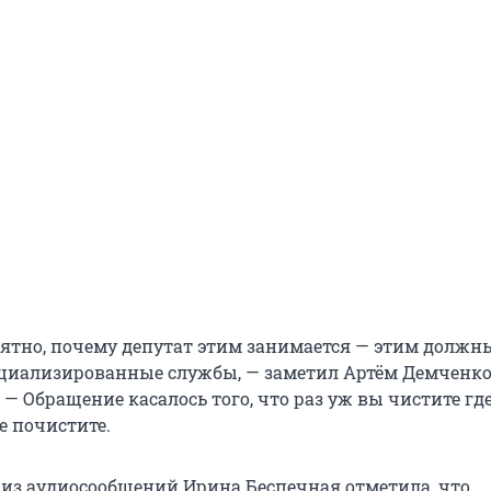
ятно, почему депутат этим занимается — этим должн
циализированные службы, — заметил Артём Демченко
 — Обращение касалось того, что раз уж вы чистите где-
е почистите.
м из аудиосообщений Ирина Беспечная отметила, что