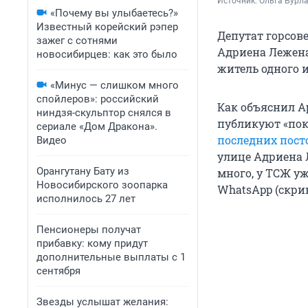
Источник: 
Ольга Бурла
«Почему вы улыбаетесь?»
Известный корейский рэпер
Депутат горсов
зажег с сотнями
Адриена Лежена 
новосибирцев: как это было
житель одного 
«Минус — слишком много
спойлеров»: российский
Как объяснил А
ниндзя-скульптор снялся в
публикуют «пок
сериале «Дом Дракона».
последних посто
Видео
улице Адриена Л
Орангутану Бату из
много, у ТСЖ уж
Новосибирского зоопарка
WhatsApp (скри
исполнилось 27 лет
Пенсионеры получат
прибавку: кому придут
дополнительные выплаты с 1
сентября
Звезды услышат желания: