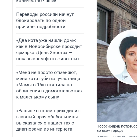
количество чашек
Переводы россиян начнут
блокировать по одной
причине: подробности
«Два кота уже нашли дом»:
как в Новосибирске проходит
ярмарка «День Хвоста» —
показываем фото животных
«Меня не просто отменяют,
меня хотят убить»: участница
«Мамы в 16» ответила на
обвинения в домогательствах
к маленькому сыну
«Раньше с горем приходили»:
главный врач облбольницы
высказался о пациентах с
Новосибирец потребова
диагнозами из интернета
во всём городе