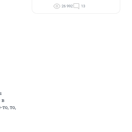
26 992
13
ы
 в
то, то,