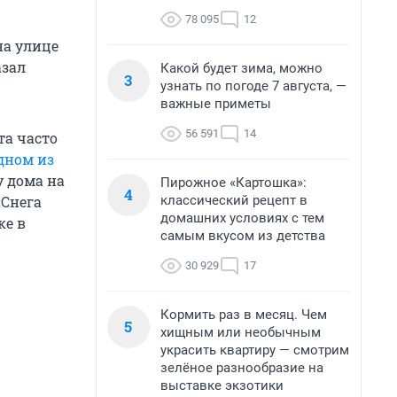
78 095
12
на улице
азал
Какой будет зима, можно
3
узнать по погоде 7 августа, —
важные приметы
56 591
14
та часто
дном из
 дома на
Пирожное «Картошка»:
4
классический рецепт в
«Снега
домашних условиях с тем
ке в
самым вкусом из детства
30 929
17
Кормить раз в месяц. Чем
5
хищным или необычным
украсить квартиру — смотрим
зелёное разнообразие на
выставке экзотики