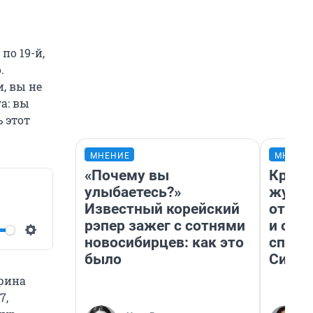
по 19-й,
.
, вы не
а: вы
 этот
МНЕНИЕ
МНЕНИ
«Почему вы
Красн
улыбаетесь?»
журна
Известный корейский
отпус
рэпер зажег с сотнями
и объ
новосибирцев: как это
споре
Settings
было
Сибир
Ирина
7,