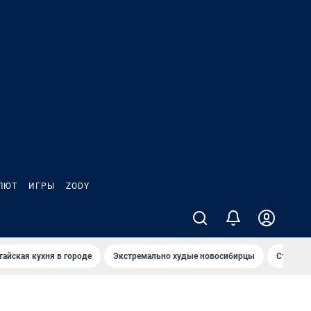
ЛЮТ
ИГРЫ
ZODY
тайская кухня в городе
Экстремально худые новосибирцы
Старт те