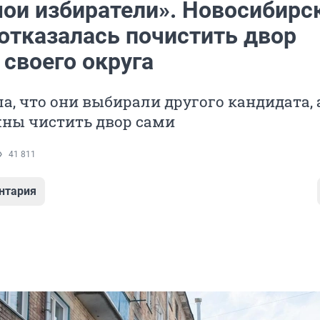
мои избиратели». Новосибирс
 отказалась почистить двор
 своего округа
а, что они выбирали другого кандидата, 
жны чистить двор сами
41 811
нтария