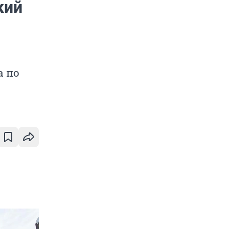
кий
а по