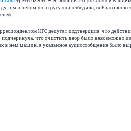
заняла
третье место — ее обошли Игорь Салов и Влади
у тем в целом по округу она победила, набрав около 
елей.
корреспондентом НГС депутат подтвердила, что действ
о подчеркнула, что очистить двор было невозможно из
 в нем машин, а указанное аудиосообщение было вы