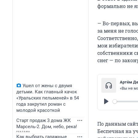
формально не я
— Во-первых, вы
за меня не голо
Соответственно,
мои избиратели,
собственники с
снег — по закону
Артём Д
Ушел от жены с двумя
«Вы не мо
детьми. Как главный качок
«Уральских пельменей» в 54
года закрутил роман с
Play
молодой красоткой
Старт продаж 3 дома ЖК
По данным сайт
Марсель-2. Дом, небо, река!
Беспечная на уч
Как выбрать гаражные