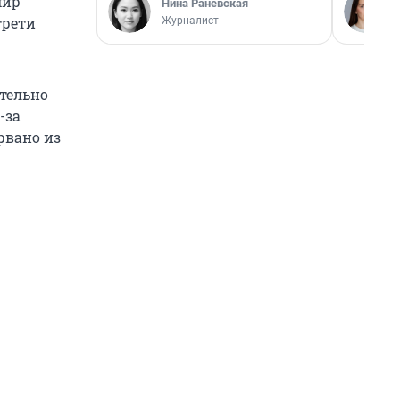
мир
Нина Раневская
трети
Журналист
ительно
-за
рвано из