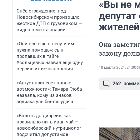
«Вы не 
Снёс ограждение: под
депутат
Новосибирском произошло
жёсткое ДТП с грузовиком —
жителей
видео с места аварии
Она заметил
«Они всё еще в лесу, и им
нужна помощь»: сын
закону дол
пропавших в тайге
Усольцевых назвал еще одну
18 марта 2021, 21:00
версию их исчезновения
«Август принесет новые
262
комме
возможности»: Тамара Глоба
назвала, кому из знаков
зодиака улыбнется удача
«Вплоть до диареи»: как
правильно пить иван-чай —
новосибирский нутрициолог
подсчитал допустимое