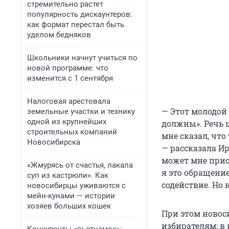
стремительно растет
популярность дискаунтеров:
как формат перестал быть
уделом бедняков
Школьники начнут учиться по
новой программе: что
изменится с 1 сентября
Налоговая арестовала
— Этот молодой
земельные участки и технику
одной из крупнейших
должны». Речь ш
строительных компаний
мне сказал, что
Новосибирска
— рассказала Ир
может мне прис
«Жмурясь от счастья, лакала
я это обращени
суп из кастрюли». Как
содействие. Но 
новосибирцы уживаются с
мейн-кунами — истории
хозяев больших кошек
При этом новос
избирателям: в