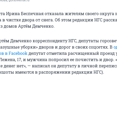
кова, gorsovetnsk.ru
ета Ирина Беспечная отказала жителям своего округа 
в чистке двора от снега. Об этом редакции НГС расск
из домов Артём Демченко.
ртём Демченко корреспонденту НГС, депутаты горсове
азушные уборки» дворов и дорог в своих соцсетях. В
о
в в Facebook
депутат отметила расчищенный проезд у
ежена, 17, и мужчина попросил ее почистить и двор. 
е денег нет», — написал он депутату в личной перепис
ншоты имеются в распоряжении редакции НГС).