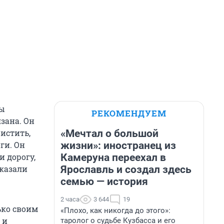
вы
РЕКОМЕНДУЕМ
зана. Он
«Мечтал о большой
чистить,
жизни»: иностранец из
ги. Он
Камеруна переехал в
 дорогу,
Ярославль и создал здесь
казали
семью — история
2 часа
3 644
19
ько своим
«Плохо, как никогда до этого»:
 и
таролог о судьбе Кузбасса и его