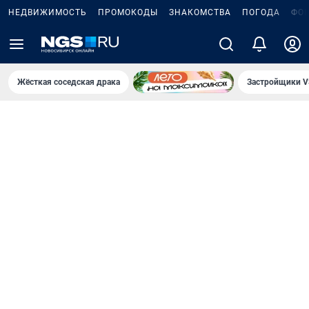
НЕДВИЖИМОСТЬ
ПРОМОКОДЫ
ЗНАКОМСТВА
ПОГОДА
ФО
Жёсткая соседская драка
Застройщики V