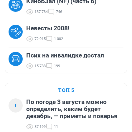
КиноБЗал (NF) (часть 6)
187 784
746
Невесты 2008!
72 915
1 002
Псих на инвалидке достал
15 788
199
ТОП 5
По погоде 3 августа можно
1
определить, каким будет
декабрь, — приметы и поверья
87 199
11