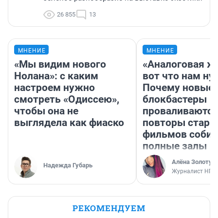
26 855
13
МНЕНИЕ
МНЕНИЕ
«Мы видим нового
«Аналоговая ж
Нолана»: с каким
вот что нам ну
настроем нужно
Почему новые
смотреть «Одиссею»,
блокбастеры
чтобы она не
проваливаются,
выглядела как фиаско
повторы стары
фильмов соби
полные залы
Алёна Золотух
Надежда Губарь
Журналист НГС
РЕКОМЕНДУЕМ