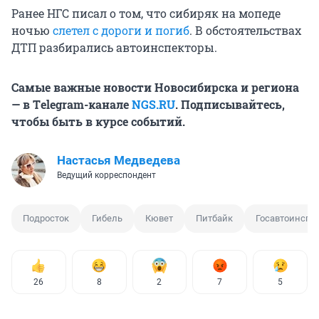
Ранее НГС писал о том, что сибиряк на мопеде
ночью
слетел с дороги и погиб
. В обстоятельствах
ДТП разбирались автоинспекторы.
Самые важные новости Новосибирска и региона
— в Тelegram-канале
NGS.RU
. Подписывайтесь,
чтобы быть в курсе событий.
Настасья Медведева
Ведущий корреспондент
Подросток
Гибель
Кювет
Питбайк
Госавтоинспе
26
8
2
7
5