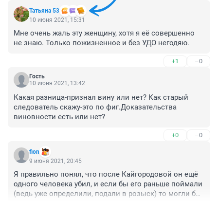
Татьяна 53
10 июня 2021, 15:31
Мне очень жаль эту женщину, хотя я её совершенно 
не знаю. Только пожизненное и без УДО негодяю.
+1
–0
Гость
10 июня 2021, 13:42
Какая разница-признал вину или нет? Как старый 
следователь скажу-это по фиг.Доказательства 
виновности есть или нет?
+0
–0
fion
9 июня 2021, 20:45
Я правильно понял, что после Кайгородовой он ещё 
одного человека убил, и если бы его раньше поймали 
(ведь уже определили, подали в розыск) то могли бы 
спасти ещё одну жизнь? Ну и думаю, что без 
+0
–0
наводчика(-ов) тут не обошлось.