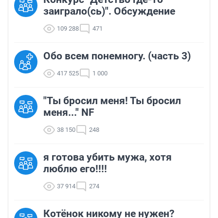
заиграло(сь)". Обсуждение
109 288
471
Обо всем понемногу. (часть 3)
417 525
1 000
"Ты бросил меня! Ты бросил
меня..." NF
38 150
248
я готова убить мужа, хотя
люблю его!!!!
37 914
274
Котёнок никому не нужен?