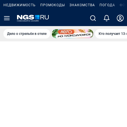
НЕДВИЖИМОСТЬ
ПРОМОКОДЫ
ЗНАКОМСТВА
ПОГОДА
ФО
Дело о стрельбе в отеле
Кто получает 13-