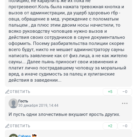
полицию, не караулить же их пока не 
протрезвеют.Коль была нажата тревожная кнопкa и 
вызов от администрации, да ущерб здоровью гбр - 
овца, обращение в мед. учреждение с поломатым 
пальцем , да плюс этим двоим носы начистили, то 
всяко руководству чоповцев нужно вызов и 
действия своих сотрудников в сауне документально 
оформить. Посему разбирательства полиции скорее 
всего будут, никто не мешает администратору сауны 
написать заявление как от физ.лица, а не как жителю 
сауны... Далее пьянь приносит свои извинения и 
платит лично пострадавшему чоповцу за моральный 
вред, а иначе судимость за палец и хулиганские 
действия в заведении...
+5
–0
ОТВЕТИТЬ
Гость
30 декабря 2019, 14:44
И пусть одни злочестивые вкушaют ярость других.
+2
–0
ОТВЕТИТЬ
Cabana