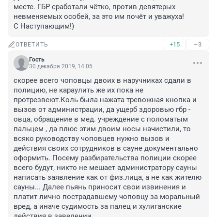
месте. ГБР сработали чётко, против девятерых 
невменяемых особей, за это им почёт и уважуха!

С Наступающим!)
+15
–3
ОТВЕТИТЬ
Гость
30 декабря 2019, 14:05
скорее всего чоповцы двоих в наручниках сдали в 
полицию, не караулить же их пока не 
протрезвеют.Коль была нажата тревожная кнопка и 
вызов от администрации, да ущерб здоровью гбр - 
овца, обращение в мед. учреждение с поломатым 
пальцем , да плюс этим двоим носы начистили, то 
всяко руководству чоповцев нужно вызов и 
действия своих сотрудников в сауне документально 
оформить. Посему разбирательства полиции скорее 
всего будут, никто не мешает администратору сауны 
написать заявление как от физ.лица, а не как жителю 
сауны... Далее пьянь приносит свои извинения и 
платит лично пострадавшему чоповцу за моральный 
вред, а иначе судимость за палец и хулиганские 
действия в заведении...