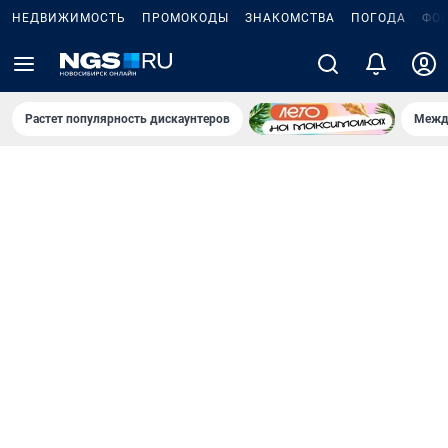
НЕДВИЖИМОСТЬ
ПРОМОКОДЫ
ЗНАКОМСТВА
ПОГОДА
ФО
Растет популярность дискаунтеров
Межд