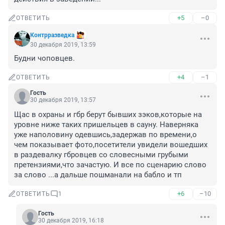
+5
–0
ОТВЕТИТЬ
Контрразведка
30 декабря 2019, 13:59
Будни чоповцев.
+4
–1
ОТВЕТИТЬ
Гость
30 декабря 2019, 13:57
Щас в охраны и гбр берут бывших зэков,которые на 
уровне ниже таких пришельцев в сауну. Наверняка 
уже наполовину одевшись,задержав по времени,о 
чем показывает фото,посетители увидели вошедших 
в раздевалку гбровцев со словесными грубыми 
претензиями,что зачастую. И все по сценарию слово 
за слово ...а дальше пошманали на бабло и тп
+6
–10
ОТВЕТИТЬ
1
Гость
30 декабря 2019, 16:18