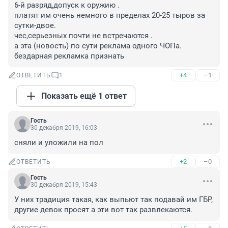
6-й разряд,допуск к оружию .

платят им очень немного в пределах 20-25 тыров за 
сутки-двое.

чес,серьезных почти не встречаются .

а эта (новость) по сути реклама одного ЧОПа.

бездарная рекламка признать
+4
–1
ОТВЕТИТЬ
1
Показать ещё 1 ответ
Гость
30 декабря 2019, 16:03
сняли и уложили на пол
+2
–0
ОТВЕТИТЬ
Гость
30 декабря 2019, 15:43
У них традиция такая, как выпьют так подавай им ГБР, 
другие девок просят а эти вот так развлекаются.