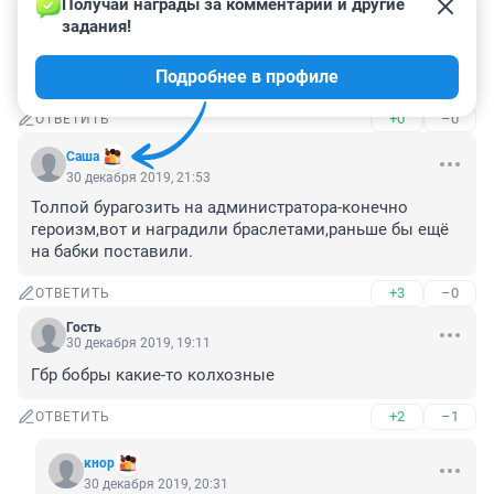
Получай награды за комментарии и другие 
Гость
30 декабря 2019, 23:23
задания!
Никого не оправдываю, но видимо клиенты вели 
Подробнее в профиле
себя некамильфо!!!
+0
–0
ОТВЕТИТЬ
Саша
30 декабря 2019, 21:53
Толпой бурагозить на администратора-конечно 
героизм,вот и наградили браслетами,раньше бы ещё 
на бабки поставили.
+3
–0
ОТВЕТИТЬ
Гость
30 декабря 2019, 19:11
Гбр бобры какие-то колхозные
+2
–1
ОТВЕТИТЬ
кнор
30 декабря 2019, 20:31