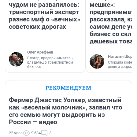
чудом не развалилось:
мешке»:
транспортный эксперт
предпринимат
разнес миф о «вечных»
рассказала, как
советских дорогах
самом деле ус
бизнес со скл
дешевых това
Олег Арефьев
Наталья Шорох
Блогер, предприниматель,
владелец в транспортном
Открыла кофейн
бизнесе
деньги соцразв
РЕКОМЕНДУЕМ
Фермер Джастас Уолкер, известный
как «веселый молочник», заявил что
его семью могут выдворить из
России — видео
22 часа
9 634
3