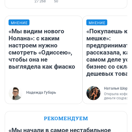
27 268
50
МНЕНИЕ
МНЕНИЕ
«Мы видим нового
«Покупаешь ко
Нолана»: с каким
мешке»:
настроем нужно
предпринимат
смотреть «Одиссею»,
рассказала, как
чтобы она не
самом деле ус
выглядела как фиаско
бизнес со скл
дешевых това
Наталья Шорох
Надежда Губарь
Открыла кофейн
деньги соцразв
РЕКОМЕНДУЕМ
«Мы начали в самое нестабильное