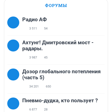
ФОРУМЫ
Радио АФ
3 511
54
Ахтунг! Дмитровский мост -
радары.
3 987
45
Дозор глобального потепления
(часть 5)
34 201
650
Пневмо-дудка, кто пользует ?
6 877
28