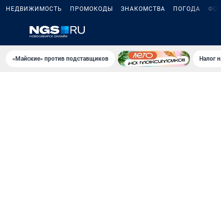
НЕДВИЖИМОСТЬ
ПРОМОКОДЫ
ЗНАКОМСТВА
ПОГОДА
ФО
«Майские» против подставщиков
Налог 