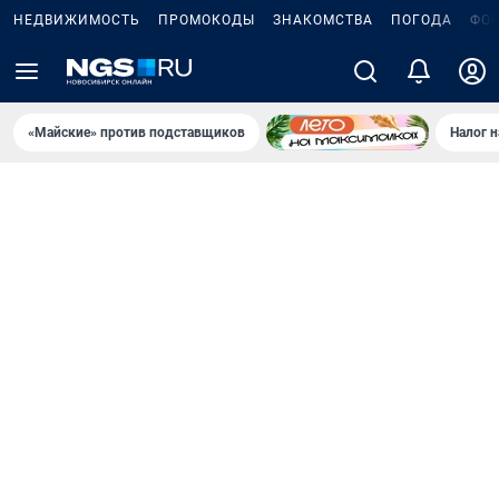
НЕДВИЖИМОСТЬ
ПРОМОКОДЫ
ЗНАКОМСТВА
ПОГОДА
ФО
«Майские» против подставщиков
Налог 