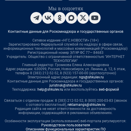
Мы в соцсетях
Контактные данные для Роскомнадзора и государственных органов
Сетевое издание «НГС.НОВОСТИ» (18+)
Зарегистрировано Федеральной службой по надзору в сфере связи,
информационных технологий и массовых коммуникаций (Роскомнадзор)
Регистрационный номер ЭЛ № ФС 77— 84683
Учредитель: Общество с ограниченной ответственностью "ИНТЕРНЕТ
ТЕХНОЛОГИИ"
Главный редактор: Громкова Елена Александровна
Адрес редакции: 630099, Россия, Новосибирск, ул. Ленина, д. 12, 6 этаж,
телефон 8 (383) 212-52-52, 8 (923) 157-00-00 (круглосуточно)
Электронный адрес редакции:
ngs@shkulev.ru
Контактные данные для Роскомнадзора и государственных органов:
juristnsk@shkulev.ru
Техподдержка:
help@shkulev.ru
или воспользуйтесь
веб-формой
Связаться с отделом продаж: 8 (383) 212-52-52, 8 (800) 200-03-83 (звонок
с сотового бесплатный),
reklamangs@shkulev.ru
Редакция сайта не несет ответственности за достоверность
информации, содержащейся в рекламных объявлениях.
Особенности эксплуатации (использования) веб-портала регулируются:
Руководством пользователя
Описанием функциональных характеристик ПО