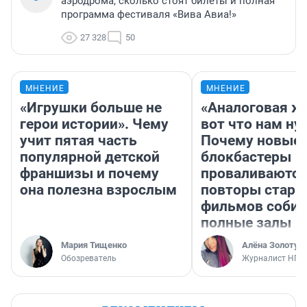
аэродрома, сколько стоят билеты и полная
программа фестиваля «Вива Авиа!»
27 328
50
МНЕНИЕ
МНЕНИЕ
«Игрушки больше не
«Аналоговая ж
герои истории». Чему
вот что нам ну
учит пятая часть
Почему новые
популярной детской
блокбастеры
франшизы и почему
проваливаются,
она полезна взрослым
повторы стары
фильмов соби
полные залы
Мария Тищенко
Алёна Золотух
Обозреватель
Журналист НГС