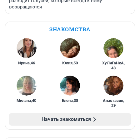
разводит голубей, которые всегда к нему
возвращаются
ЗНАКОМСТВА
Ирина
,
46
Юлия
,
50
ХуЛиГаНкА
,
43
Милана
,
40
Елена
,
38
Анастасия
,
29
Начать знакомиться