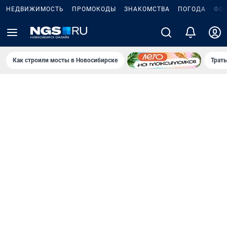
НЕДВИЖИМОСТЬ
ПРОМОКОДЫ
ЗНАКОМСТВА
ПОГОДА
ФО
Как строили мосты в Новосибирске
Траты