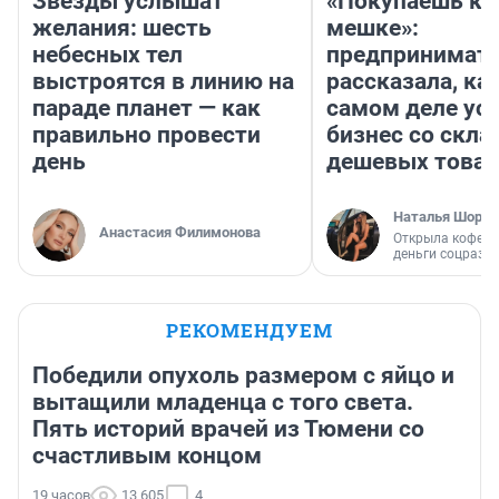
Звезды услышат
«Покупаешь ко
желания: шесть
мешке»:
небесных тел
предпринимат
выстроятся в линию на
рассказала, как
параде планет — как
самом деле ус
правильно провести
бизнес со скл
день
дешевых това
Наталья Шорох
Анастасия Филимонова
Открыла кофейн
деньги соцразв
РЕКОМЕНДУЕМ
Победили опухоль размером с яйцо и
вытащили младенца с того света.
Пять историй врачей из Тюмени со
счастливым концом
19 часов
13 605
4