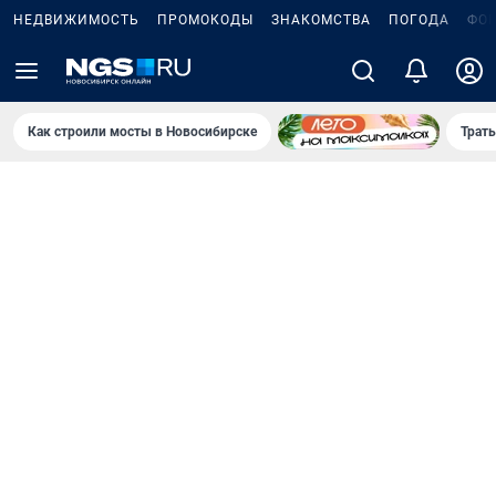
НЕДВИЖИМОСТЬ
ПРОМОКОДЫ
ЗНАКОМСТВА
ПОГОДА
ФО
Как строили мосты в Новосибирске
Траты