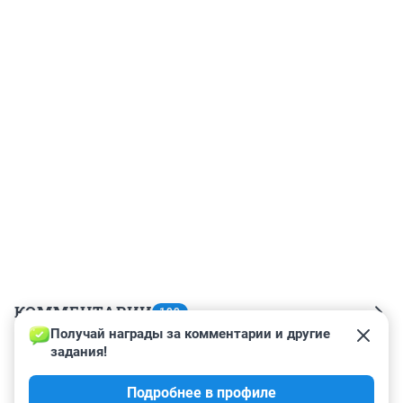
КОММЕНТАРИИ
199
Получай награды за комментарии и другие 
задания!
Гость
23 сентября 2023, 11:52
Подробнее в профиле
ЛВ