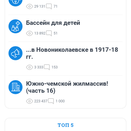
29 131
71
Бассейн для детей
13 892
51
...в Новониколаевске в 1917-18
гг.
3 333
153
Южно-чемской жилмассив!
(часть 16)
223 437
1 000
ТОП 5