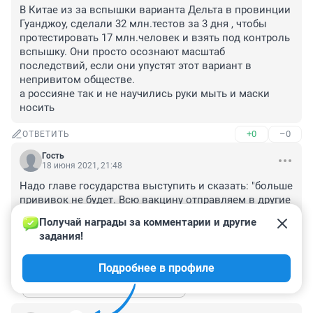
В Китае из за вспышки варианта Дельта в провинции 
Гуанджоу, сделали 32 млн.тестов за 3 дня , чтобы 
протестировать 17 млн.человек и взять под контроль 
вспышку. Они просто осознают масштаб 
последствий, если они упустят этот вариант в 
непривитом обществе. 

а россияне так и не научились руки мыть и маски 
носить
+0
–0
ОТВЕТИТЬ
Гость
18 июня 2021, 21:48
Надо главе государства выступить и сказать: "больше 
прививок не будет. Всю вакцину отправляем в другие 
страны". Вот ведь шум поднимется, возмущение. И в 
Получай награды за комментарии и другие 
первых рядах - антипрививочники.
задания!
+2
–0
ОТВЕТИТЬ
1
Подробнее в профиле
Показать ещё 1 ответ