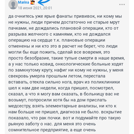
Marina
18 июня 2021, 20:01
да очнитесь уже ярые фанаты прививок, ни кому мы 
не нужны, люди причем достаточно не старые мрут 
пачками, не дождались плановой операции, кто от 
разрыва желчного с камнями, кто не дождался 
операцию на сердце т.к. плановые операции 
отменены и ни кто это в расчет не берет, что люди 
могли бы еще пожить, сделай все вовремя, это 
просто безобразие, такие тупые смерти в наше время, 
а у нас только ковид, онкологические больные ходят 
по замкнутому кругу, нафиг ни кому не нужны, у меня 
свекровь умерла прошлым летом, перестала 
вставать, отекла сильно нога, врач из поликлиники 
шел к нам две недели, когда пришел, посмотрел, 
сказал, а что я могу вам сказать, в больницу вас не 
возьмут, попросили хотя бы на дом прислать 
медсестру, взять элементарные анализы, ни кто к 
нам больше не пришел, диагноза не было. вскрытие 
показало, что рак почки. вот и подумайте про такую 
рьяную заботу о нас. для меня это очень 
сомнительное предприятие, а еще очень 