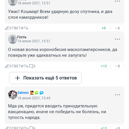
18 июня 2021, 15:51
Ужас! Кошмар! Всем ударную дозу спутника, и два 
слоя намордников!
+8
–6
ОТВЕТИТЬ
Гость
18 июня 2021, 15:51
О новая волна коронобесия маскопамперсников, да 
поверьте уже адекватных не запугать!
+10
–8
ОТВЕТИТЬ
5
Показать ещё 5 ответов
Saimon
18 июня 2021, 15:49
Мда уж, придется вводить принудительную 
вакцинацию, иначе не победить ни болезнь, ни 
тупость народа.
+13
–9
ОТВЕТИТЬ
6