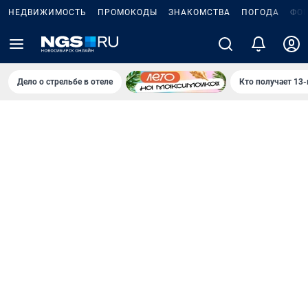
НЕДВИЖИМОСТЬ
ПРОМОКОДЫ
ЗНАКОМСТВА
ПОГОДА
ФО
Дело о стрельбе в отеле
Кто получает 13-