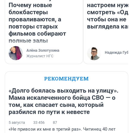
Почему новые
настроем нужн
блокбастеры
смотреть «Оди
проваливаются, а
чтобы она не
повторы старых
выглядела как
фильмов собирают
полные залы
Алёна Золотухина
Надежда Губар
Журналист НГС
РЕКОМЕНДУЕМ
«Долго боялась выходить на улицу».
Мама искалеченного бойца СВО — о
том, как спасает сына, который
разбился по пути к невесте
5 августа
33 456
87
«Не привози их мне в третий раз». Читинец 40 лет