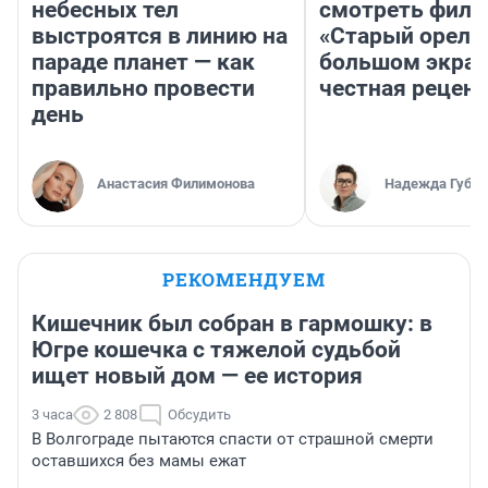
небесных тел
смотреть фил
выстроятся в линию на
«Старый орел» 
параде планет — как
большом экран
правильно провести
честная рецен
день
Анастасия Филимонова
Надежда Губар
РЕКОМЕНДУЕМ
Кишечник был собран в гармошку: в
Югре кошечка с тяжелой судьбой
ищет новый дом — ее история
3 часа
2 808
Обсудить
В Волгограде пытаются спасти от страшной смерти
оставшихся без мамы ежат