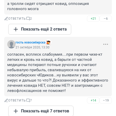
а тролли сидят отрицают ковид, оппозиция 
головного мозга
+21
–6
ОТВЕТИТЬ
2
Показать ещё 2 ответа
гость новосибирска
21 октября 2020, 13:30
согласен, всплеск слабоумия....при первом чихе-кт 
легких и кровь на ковид, а барыги от частной 
медицины потирают потные ручонки и считают 
небывалую прибыль, свалившуюся на них от 
новосибирских чЮдиков...ну выявили у вас этот 
вирус и дальше то что?! Доказанного и эффективного 
лечения ковида НЕТ, совсем НЕТ! и азитромицин с 
левофлоксацинов не поможет!
+14
–19
ОТВЕТИТЬ
7
Показать ещё 7 ответов