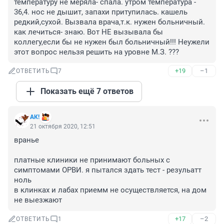
температуру не меряла- спала. утром температура - 
36,4. нос не дышит, запахи притупилась. кашель 
редкий,сухой. Вызвала врача,т.к. нужен больничный. 
как лечиться- знаю. Вот НЕ вызывала бы 
коллегу,если бы не нужен был больничный!!! Неужели 
этот вопрос нельзя решить на уровне М.З. ???
+19
–1
ОТВЕТИТЬ
7
Показать ещё 7 ответов
АК!
21 октября 2020, 12:51
вранье

платные клиники не принимают больных с 
симптомами ОРВИ. я пытался здать тест - резульатт 
ноль

в клинках и лабах приемм не осуществляется, на дом 
не выезжают
+17
–2
ОТВЕТИТЬ
1