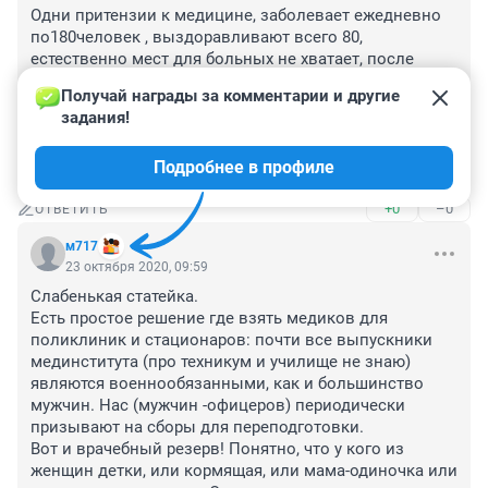
Одни притензии к медицине, заболевает ежедневно 
по180человек , выздоравливают всего 80, 
естественно мест для больных не хватает, после 
первой волны люди расслабились, масочный режим, 
Получай награды за комментарии и другие 
дистанцию не соблюдают, прививки против гриппа 
задания!
только 40% сделали,вот почему такие цифры 
заболевания,а врачи ещё от первой волны не успели 
Подробнее в профиле
отойти,а вы их вовсем вините
+0
–0
ОТВЕТИТЬ
м717
23 октября 2020, 09:59
Слабенькая статейка.

Есть простое решение где взять медиков для 
поликлиник и стационаров: почти все выпускники 
мединститута (про техникум и училище не знаю) 
являются военнообязанными, как и большинство 
мужчин. Нас (мужчин -офицеров) периодически 
призывают на сборы для переподготовки.

Вот и врачебный резерв! Понятно, что у кого из 
женщин детки, или кормящая, или мама-одиночка или 