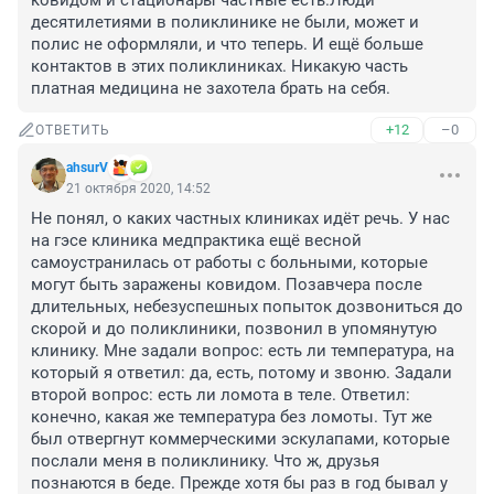
ковидом и стационары частные есть.Люди 
десятилетиями в поликлинике не были, может и 
полис не оформляли, и что теперь. И ещё больше 
контактов в этих поликлиниках. Никакую часть 
платная медицина не захотела брать на себя.
+12
–0
ОТВЕТИТЬ
аhsurV
21 октября 2020, 14:52
Не понял, о каких частных клиниках идёт речь. У нас 
на гэсе клиника медпрактика ещё весной 
самоустранилась от работы с больными, которые 
могут быть заражены ковидом. Позавчера после 
длительных, небезуспешных попыток дозвониться до 
скорой и до поликлиники, позвонил в упомянутую 
клинику. Мне задали вопрос: есть ли температура, на 
который я ответил: да, есть, потому и звоню. Задали 
второй вопрос: есть ли ломота в теле. Ответил: 
конечно, какая же температура без ломоты. Тут же 
был отвергнут коммерческими эскулапами, которые 
послали меня в поликлинику. Что ж, друзья 
познаются в беде. Прежде хотя бы раз в год бывал у 