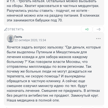
и т.п. - трогать нельзя. Остальных можно вызывать 
на сборы. Хватит красоваться в частных медцентрах. 
Разучились уколы ставить - подучат, не хотите - 
нянечкой можно или на раздачу питания. В клиниках 
эти занимаются бабушки под 70.
+0
–0
ОТВЕТИТЬ
Гость
22 октября 2020, 15:34
Хочется задать вопрос хальзову: "Где деньги, которые 
были выделены Путиным и Мишустиным для 
лечения ковида и для забора мазков каждому 
больному ?" Как говорили власти Москвы, что 
отправлены милллиарды по всем регионам. Так 
почему же больные люди не могут дождаться ни 
терапевта, ни скорую помощь? И вынуждены 
обращаться в частную клинику. А сейчас еще 
смешнее озвучил министр идею- по тел. будут 
назначать лечение. Смешнее не придумать. В аптеках 
без рецепта антибиотик не продают. Замкнутый круг. 
Наша медицина в полной опе.