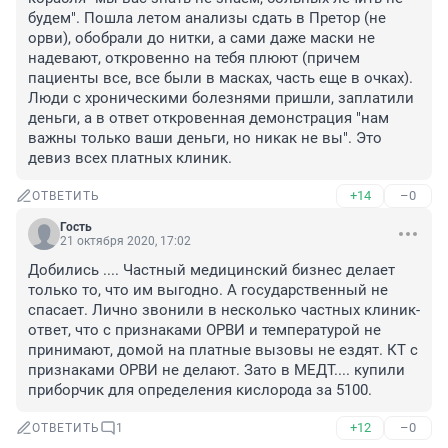
будем". Пошла летом анализы сдать в Претор (не 
орви), обобрали до нитки, а сами даже маски не 
надевают, откровенно на тебя плюют (причем 
пациенты все, все были в масках, часть еще в очках). 
Люди с хроническими болезнями пришли, заплатили 
деньги, а в ответ откровенная демонстрация "нам 
важны только ваши деньги, но никак не вы". Это 
девиз всех платных клиник.
+14
–0
ОТВЕТИТЬ
Гость
21 октября 2020, 17:02
Добились .... Частный медицинский бизнес делает 
только то, что им выгодно. А государственный не 
спасает. Лично звонили в несколько частных клиник- 
ответ, что с признаками ОРВИ и температурой не 
принимают, домой на платные вызовы не ездят. КТ с 
признаками ОРВИ не делают. Зато в МЕДТ.... купили 
приборчик для определения кислорода за 5100.
+12
–0
ОТВЕТИТЬ
1