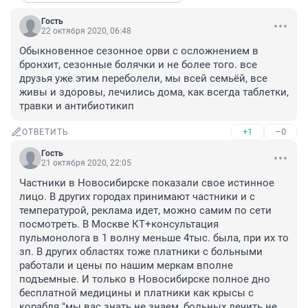
Гость
22 октября 2020, 06:48
Обыкновенное сезонное орви с осложнением в 
бронхит, сезонные болячки и не более того. все 
друзья уже этим переболели, мы всей семьёй, все 
живы и здоровы, лечились дома, как всегда таблетки, 
травки и антибиотикип
+1
–0
ОТВЕТИТЬ
Гость
21 октября 2020, 22:05
Частники в Новосибирске показали свое истинное 
лицо. В других городах принимают частники и с 
температурой, реклама идет, можно самим по сети 
посмотреть. В Москве КТ+консультация 
пульмонолога в 1 волну меньше 4тыс. была, при их то 
зп. В других областях тоже платники с больными 
работали и цены по нашим меркам вполне 
подъемные. И только в Новосибирске полное дно 
бесплатной медицины и платники как крысы с 
корабля "мы вас знать не знаем, больных лечить не 