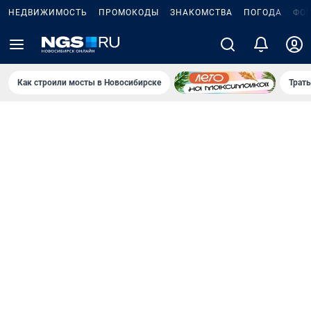
НЕДВИЖИМОСТЬ
ПРОМОКОДЫ
ЗНАКОМСТВА
ПОГОДА
ФО
Как строили мосты в Новосибирске
Траты