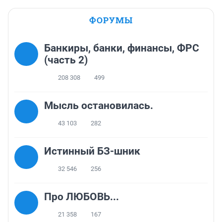
ФОРУМЫ
Банкиры, банки, финансы, ФРС
(часть 2)
208 308
499
Мысль остановилась.
43 103
282
Истинный БЗ-шник
32 546
256
Про ЛЮБОВЬ...
21 358
167