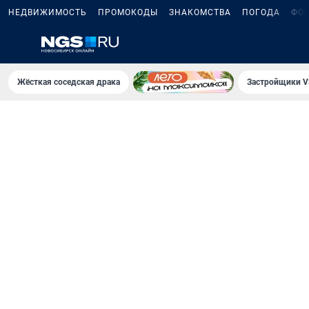
НЕДВИЖИМОСТЬ
ПРОМОКОДЫ
ЗНАКОМСТВА
ПОГОДА
ФО
Жёсткая соседская драка
Застройщики V