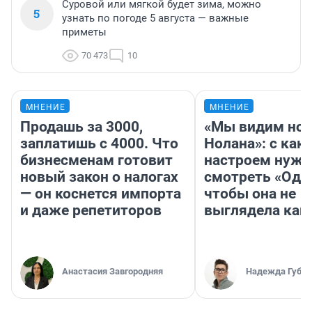
Суровой или мягкой будет зима, можно
5
узнать по погоде 5 августа — важные
приметы
70 473
10
МНЕНИЕ
МНЕНИЕ
Продашь за 3000,
«Мы видим нов
заплатишь с 4000. Что
Нолана»: с как
бизнесменам готовит
настроем нужн
новый закон о налогах
смотреть «Оди
— он коснется импорта
чтобы она не
и даже репетиторов
выглядела как
Анастасия Завгородняя
Надежда Губар