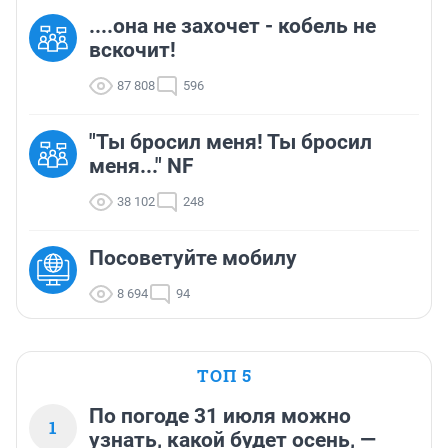
....она не захочет - кобель не
вскочит!
87 808
596
"Ты бросил меня! Ты бросил
меня..." NF
38 102
248
Посоветуйте мобилу
8 694
94
ТОП 5
По погоде 31 июля можно
1
узнать, какой будет осень, —