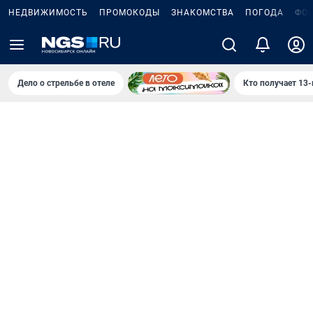
НЕДВИЖИМОСТЬ
ПРОМОКОДЫ
ЗНАКОМСТВА
ПОГОДА
ФО
Дело о стрельбе в отеле
Кто получает 13-