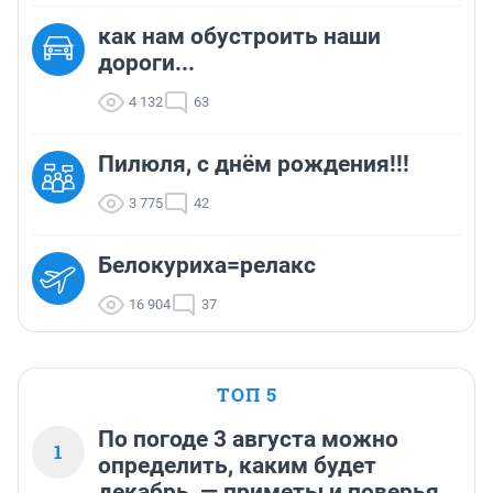
как нам обустроить наши
дороги...
4 132
63
Пилюля, с днём рождения!!!
3 775
42
Белокуриха=релакс
16 904
37
ТОП 5
По погоде 3 августа можно
1
определить, каким будет
декабрь, — приметы и поверья