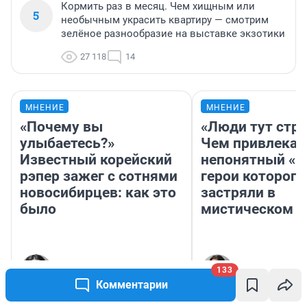
Кормить раз в месяц. Чем хищным или
5
необычным украсить квартиру — смотрим
зелёное разнообразие на выставке экзотики
27 118
14
МНЕНИЕ
МНЕНИЕ
«Почему вы
«Люди тут стр
улыбаетесь?»
Чем привлекае
Известный корейский
непонятный «Н
рэпер зажег с сотнями
герои которого
новосибирцев: как это
застряли в
было
мистическом о
Нина Раневская
Лиза Пичугина
133
Журналист
Редактор NGS.R
Комментарии