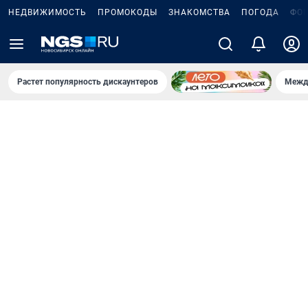
НЕДВИЖИМОСТЬ
ПРОМОКОДЫ
ЗНАКОМСТВА
ПОГОДА
ФО
Растет популярность дискаунтеров
Межд