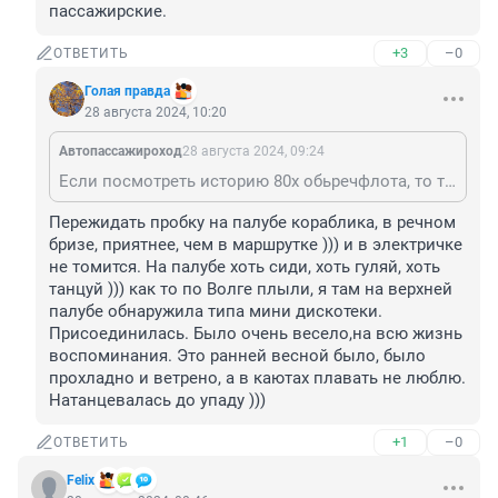
пассажирские.
+3
–0
ОТВЕТИТЬ
Голая правда
28 августа 2024, 10:20
Автопассажироход
28 августа 2024, 09:24
Если посмотреть историю 80х обьречфлота, то тогда пробки были как раз не на большевичке, а на реке. 3 трехпалубных дальнего следования, Москвы, Ракеты, куча барж, речпорт постоянно отгружал, по водохранилищу курсировали пассажирские.
Пережидать пробку на палубе кораблика, в речном 
бризе, приятнее, чем в маршрутке ))) и в электричке 
не томится. На палубе хоть сиди, хоть гуляй, хоть 
танцуй ))) как то по Волге плыли, я там на верхней 
палубе обнаружила типа мини дискотеки. 
Присоединилась. Было очень весело,на всю жизнь 
воспоминания. Это ранней весной было, было 
прохладно и ветрено, а в каютах плавать не люблю. 
Натанцевалась до упаду )))
+1
–0
ОТВЕТИТЬ
Felix