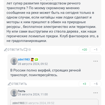
лет супер развития производством речного 
транспорта ? По моему скромному мнению 
сообщение на реке может быть на сегодня только в 
одном случаи, если китайцы нам лодки сделают и 
моторы к ним пришлют в обмен на природные 
ресурсы , бесплатное электричество или территории. 
Ну или сами выстругаем из ствола дерева , как наши 
героические лохматые предки. Клуб фантазеров это, а 
не градопланировщики.
+20
–1
ОТВЕТИТЬ
10
zdm1983
28 августа 2024, 09:52
В России полно верфей, строящих речной 
транспорт, поинтересуйтесь.
+3
–5
ОТВЕТИТЬ
Гость
28 августа 2024, 11:00
zdm1983
28 августа 2024, 09:52