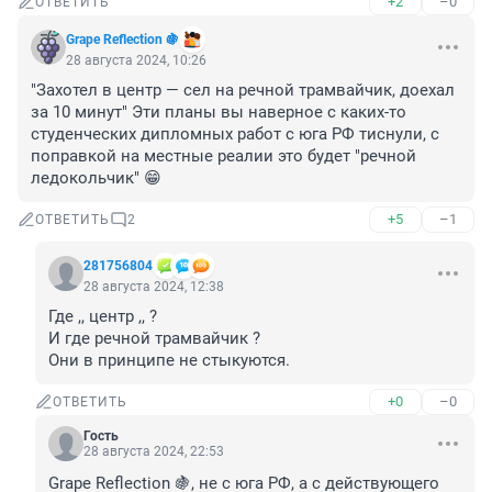
+2
–0
ОТВЕТИТЬ
Grape Reflection 🍇
28 августа 2024, 10:26
"Захотел в центр — сел на речной трамвайчик, доехал 
за 10 минут" Эти планы вы наверное с каких-то 
студенческих дипломных работ с юга РФ тиснули, с 
поправкой на местные реалии это будет "речной 
ледокольчик" 😁
+5
–1
ОТВЕТИТЬ
2
281756804
28 августа 2024, 12:38
Где ,, центр ,, ?

И где речной трамвайчик ?

Они в принципе не стыкуются.
+0
–0
ОТВЕТИТЬ
Гость
28 августа 2024, 22:53
Grape Reflection 🍇, не с юга РФ, а с действующего 