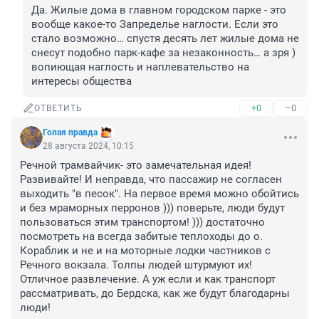
Да. Жилые дома в главном городском парке - это 
вообще какое-то Запределье наглости. Если это 
стало возможно… спустя десять лет жилые дома не 
снесут подобно парк-кафе за незаконность… а зря ) 
вопиющая наглость и наплевательство на 
интересы общества
+0
–0
ОТВЕТИТЬ
Голая правда
28 августа 2024, 10:15
Речной трамвайчик- это замечательная идея! 
Развивайте! И неправда, что пассажир не согласен 
выходить "в песок". На первое время можно обойтись 
и без мраморных перронов ))) поверьте, люди будут 
пользоваться этим транспортом! ))) достаточно 
посмотреть на всегда забитые теплоходы до о. 
Кораблик и не и на моторные лодки частников с 
Речного вокзала. Толпы людей штурмуют их! 
Отличное развлечение. А уж если и как транспорт 
рассматривать, до Бердска, как же будут благодарны 
люди!