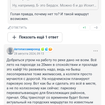
Ну, например, Б- это Бердск. Можно б и до Искитима, до Обского залива, но не знаю, возможно ли это технически. Но люди были бы счастливы. Я бы с этого маршрута не вылазила бы )))
Голая правда, почему нет то? И такой маршрут 
возможен.
+1
–0
ОТВЕТИТЬ
Показать ещё 1 ответ
Автопассажироход
28 августа 2024, 09:13
Добраться утром на работу по реке дано не всем. Всё 
лето на пароходе за 20мин в спокойствии и прохладе 
это кайф! Но развивать надо, ведь на бывш 
лесоперевалке тоже жилмассив, а коллеги просто 
мучаются с дорогой. На нордчемском планируют 
парковую зону. Вот как бы и сделать это всё в месте, 
а не по колхозному как сейчас: парковку 
перехватывающую для близлежащих районов, 
причал. Общ транспорт со временем будет более 
актуальный на городских маршрутах по известным 