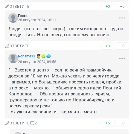
+0
–0
ОТВЕТИТЬ
Гость
28 августа 2024, 10:11
Люди - (от. лат. ludi - игры) - где им интересно - туда и 
поедут жить. Но не всегда по своему решению...
+0
–0
ОТВЕТИТЬ
Noname13
28 августа 2024, 09:58
"— Захотел в центр — сел на речной трамвайчик, 
доехал за 10 минут. Можно уехать и за черту города. 
Например, по Большевичке проехать нельзя, пробки, 
а по реке — можно, — объяснил свою идею Леонтий 
Коновалов. — Обь позволит развивать туризм, 
грузоперевозки не только по Новосибирску, но и 
всему каркасу реки." 

- ох уж эти сказочники... эх, мечты, мечты...
+5
–0
ОТВЕТИТЬ
2