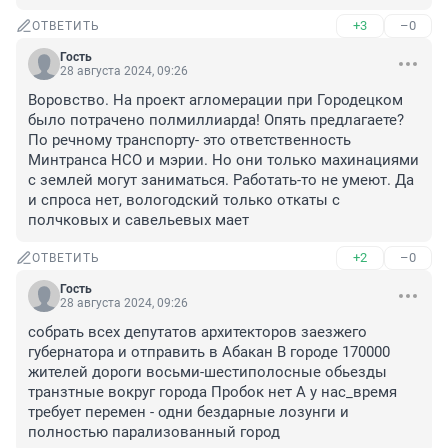
+3
–0
ОТВЕТИТЬ
Гость
28 августа 2024, 09:26
Воровство. На проект агломерации при Городецком 
было потрачено полмиллиарда! Опять предлагаете? 
По речному транспорту- это ответственность 
Минтранса НСО и мэрии. Но они только махинациями 
с землей могут заниматься. Работать-то не умеют. Да 
и спроса нет, вологодский только откаты с 
полчковых и савельевых мает
+2
–0
ОТВЕТИТЬ
Гость
28 августа 2024, 09:26
собрать всех депутатов архитекторов заезжего 
губернатора и отправить в Абакан В городе 170000 
жителей дороги восьми-шестиполосные обьезды 
транзтные вокруг города Пробок нет А у нас_время 
требует перемен - одни бездарные лозунги и 
полностью парализованный город