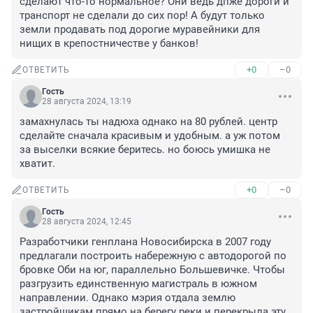
сделают что-то нормальное? Они ведь дпже дороги и 
транспорт не сделали до сих пор! А будут только 
земли продавать под дорогие муравейники для 
нищих в крепостничестве у банков!
+0
–0
ОТВЕТИТЬ
Гость
28 августа 2024, 13:19
замахнулась ты надюха однако на 80 рублей. центр 
сделайте сначала красивым и удобным. а уж потом 
за выселки всякие беритесь. но боюсь умишка не 
хватит.
+0
–0
ОТВЕТИТЬ
Гость
28 августа 2024, 12:45
Разработчики генплана Новосибирска в 2007 году 
предлагали построить набережную с автодорогой по 
бровке Оби на юг, параллельно Большевичке. Чтобы 
разгрузить единственную магистраль в южном 
направлении. Однако мэрия отдала землю 
застройщикам прямо на берегу реки и перекрыла эту 