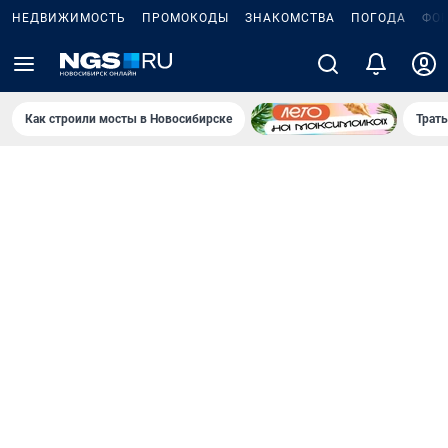
НЕДВИЖИМОСТЬ
ПРОМОКОДЫ
ЗНАКОМСТВА
ПОГОДА
ФО
Как строили мосты в Новосибирске
Траты