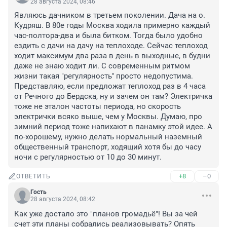
28 августа 2024, 08:46
Являюсь дачником в третьем поколении. Дача на о. 
Кудряш. В 80е годы Москва ходила примерно каждый 
час-полтора-два и была битком. Тогда было удобно 
ездить с дачи на дачу на теплоходе. Сейчас теплоход 
ходит максимум два раза в день в выходные, в будни 
даже не знаю ходит ли. С современным ритмом 
жизни такая "регулярность" просто недопустима. 
Представляю, если предложат теплоход раз в 4 часа 
от Речного до Бердска, ну и зачем он там? Электричка 
тоже не эталон частоты периода, но скорость 
электрички всяко выше, чем у Москвы. Думаю, про 
зимний период тоже напихают в панамку этой идее. А 
по-хорошему, нужно делать нормальный наземный 
общественный транспорт, ходящий хотя бы до часу 
ночи с регулярностью от 10 до 30 минут.
+8
–0
ОТВЕТИТЬ
Гость
28 августа 2024, 08:42
Как уже достало это "планов громадьё"! Вы за чей 
счет эти планы собрались реализовывать? Опять 