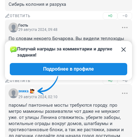
Сибирь колония и разруха
+0
–0
ОТВЕТИТЬ
Гость
29 августа 2024, 09:48
По словам некоего Бочарова. Вы видели теплоходы 
нашего местного РечФлота!? Это форменная 
Получай награды за комментарии и другие 
опасность. Настолько всё старое и нет того, что 
задания!
собираются что-то менять и беспокоиться о 
безопасности пассажиров. НГС вы сходите по 
Подробнее в профиле
плавайте, посмотрите на висячие провода, гарь и т.д.
+0
–0
ОТВЕТИТЬ
эника
29 августа 2024, 02:10
паромы! пантонные мосты требуются городу. про 
метро мамкины развиватели чот даже не мяукают 
уже. от улицы Ленина отвяжитесь. уберите заборы, 
могильные ограды вокруг домов, шлагбаумы и 
противотанковые блоки, а так же растяжки, замки и 
др лягушки, сделайте для начала город доступным 