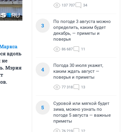
137 707
34
По погоде 3 августа можно
3
определить, каким будет
декабрь, — приметы и
поверья
 Маркса
86 687
11
ся вдоль
 не
Погода 30 июля укажет,
ть. Мэрия
4
каким ждать август —
ят
поверья и приметы
ов.
77 318
13
Суровой или мягкой будет
5
зима, можно узнать по
погоде 5 августа — важные
приметы
76 219
12