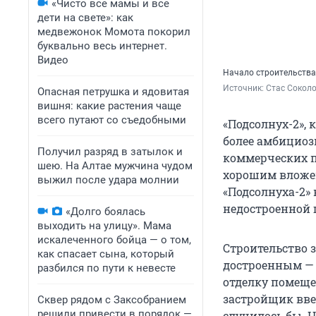
«Чисто все мамы и все
дети на свете»: как
медвежонок Момота покорил
буквально весь интернет.
Видео
Начало строительства 
Источник: 
Стас Соколо
Опасная петрушка и ядовитая
вишня: какие растения чаще
всего путают со съедобными
«Подсолнух-2», 
более амбициоз
Получил разряд в затылок и
коммерческих п
шею. На Алтае мужчина чудом
хорошим вложен
выжил после удара молнии
«Подсолнуха-2» 
недостроенной г
«Долго боялась
выходить на улицу». Мама
искалеченного бойца — о том,
Строительство з
как спасает сына, который
достроенным — 
разбился по пути к невесте
отделку помеще
застройщик ввес
Сквер рядом с Заксобранием
решили привести в порядок —
случилось бы. Н