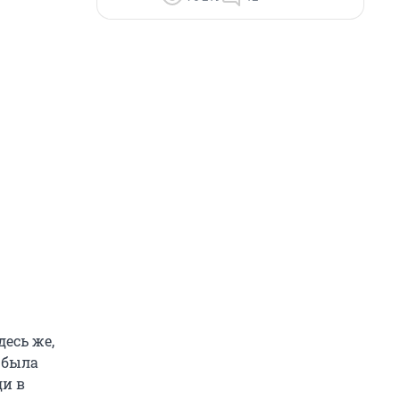
десь же,
 была
ди в