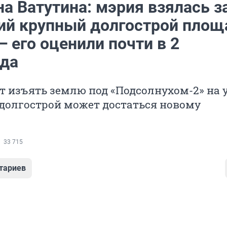
а Ватутина: мэрия взялась з
ий крупный долгострой площ
 его оценили почти в 2
да
т изъять землю под «Подсолнухом-2» на 
долгострой может достаться новому
33 715
тариев