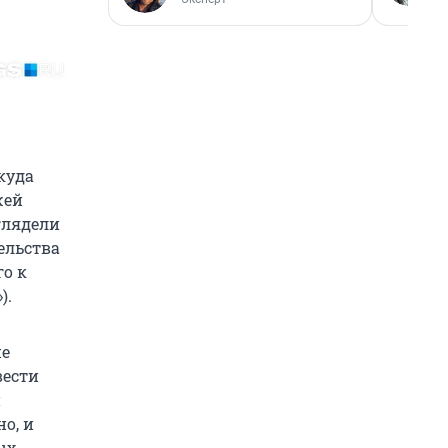
куда
жей
глядели
ельства
го к
).
не
вести
й
о, и
ых