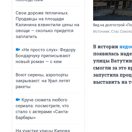
Свои дороже тепличных.
Продавцы на площади
Калинина взвинтили цены на
Вид на долгострой «По
овощи — сколько придется
Источник: 
Стас Соколо
заплатить
В истории
недо
«Не просто слух»: Федору
появилась наде
Бондарчуку приписывают
улицы Ватутина
новый роман — с кем
смогли за это 
запустила проц
Воют сирены, аэропорты
закрывают: на Урал летят
выставить на т
ракеты
Круче сюжета любого
сериала: посмотрите, что
стало с актерами «Санта-
Барбары»
На участке улицы Кирова