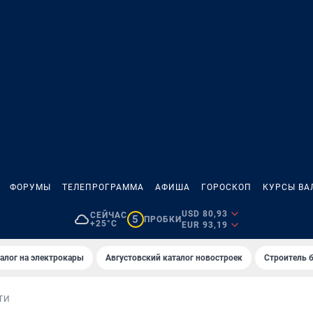
ФОРУМЫ
ТЕЛЕПРОГРАММА
АФИША
ГОРОСКОП
КУРСЫ ВА
USD 80,93
СЕЙЧАС
5
ПРОБКИ
+25°C
EUR 93,19
алог на электрокары
Августовский каталог новостроек
Строитель б
ТИ