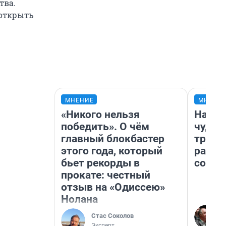
тва.
 открыть
МНЕНИЕ
МНЕНИ
«Никого нельзя
Насле
победить». О чём
чудом
главный блокбастер
транс
этого года, который
разне
бьет рекорды в
совет
прокате: честный
отзыв на «Одиссею»
Нолана
Стас Соколов
Эксперт