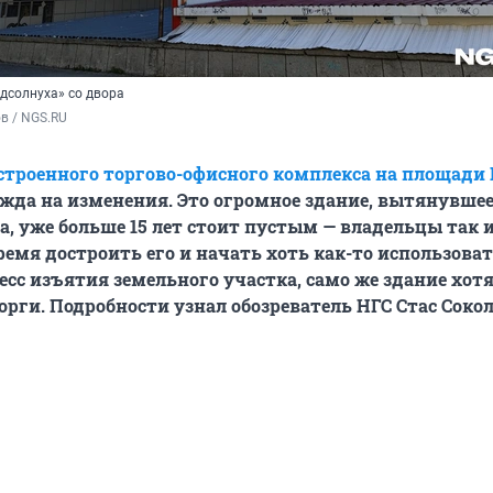
дсолнуха» со двора
в / NGS.RU
строенного торгово-офисного комплекса на площади
жда на изменения. Это огромное здание, вытянувшее
, уже больше 15 лет стоит пустым — владельцы так и
время достроить его и начать хоть как-то использова
есс изъятия земельного участка, само же здание хот
орги. Подробности узнал обозреватель НГС Стас Сокол