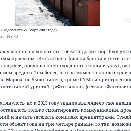
«Подсолнуха-2» (март 2007 года)
в / NGS.RU
как условно называют этот объект до сих пор, был уже 
ным проектом. 14-этажная офисная башня и пять эта
лощадей, предназначенных для торговли и услуг, вы
ием средств. Тем более, что на момент начала строит
на Маркса не было ничего, кроме ГУМа и пристроенно
остинице «Турист» ТЦ «Фестиваль» (сейчас «Фантазия»
атянулось, но к 2013 году здание выглядело уже внеш
оставалось только смонтировать коммуникации, про
ний и начать заселять комплекс арендаторами. Суме
ти объект года на три-четыре раньше, то так, возможн
о в 2014 году в Новосибирске выбор торговых и офисн