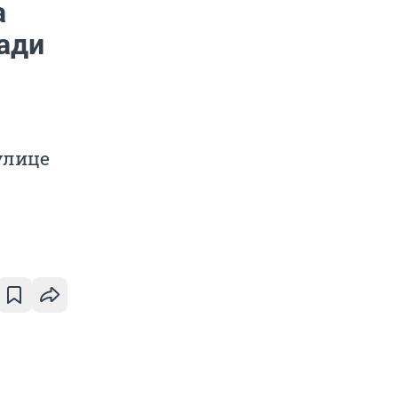
а
ади
улице