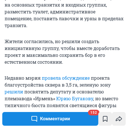
на основных транзитах и входных группах,
разместить туалет, административное
помещение, поставить лавочки и урны в пределах
транзита.
Жители согласились, но решили создать
инициативную группу, чтобы вместе доработать
проект и максимально сохранить бор в его
естественном состоянии.
Недавно мэрия
провела обсуждение
проекта
благоустройства сквера в 3,5 га, зеленую зону
решили
посвятить депутату и основателю
племзавода «Ирмень»
Юрию Бугакову
, но вместо
типичного бюста появятся светящиеся фигуры
разноцветных коров и зона отдыха в виде
152
Комментарии
тетрапака продукции завода.