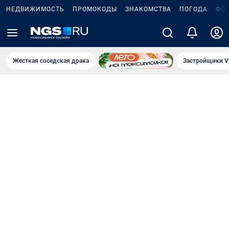
НЕДВИЖИМОСТЬ
ПРОМОКОДЫ
ЗНАКОМСТВА
ПОГОДА
ФО
Жёсткая соседская драка
Застройщики V