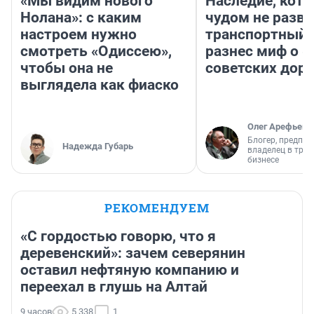
«Мы видим нового
Наследие, кото
Нолана»: с каким
чудом не разва
настроем нужно
транспортный 
смотреть «Одиссею»,
разнес миф о 
чтобы она не
советских доро
выглядела как фиаско
Олег Арефьев
Блогер, предпри
Надежда Губарь
владелец в тра
бизнесе
РЕКОМЕНДУЕМ
«С гордостью говорю, что я
деревенский»: зачем северянин
оставил нефтяную компанию и
переехал в глушь на Алтай
9 часов
5 338
1