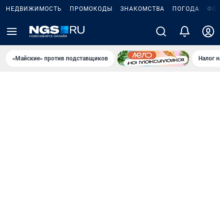
НЕДВИЖИМОСТЬ
ПРОМОКОДЫ
ЗНАКОМСТВА
ПОГОДА
ФО
«Майские» против подставщиков
Налог 