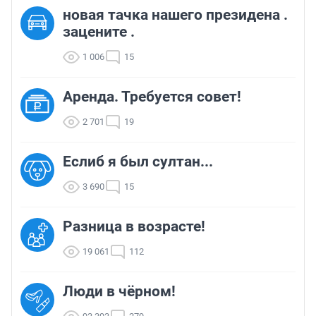
новая тачка нашего президена .
зацените .
1 006
15
Аренда. Требуется совет!
2 701
19
Еслиб я был султан...
3 690
15
Разница в возрасте!
19 061
112
Люди в чёрном!