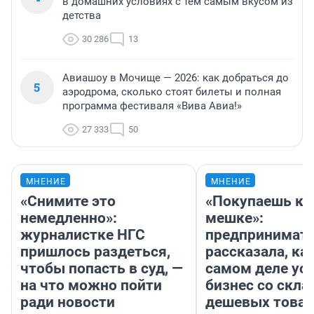
в домашних условиях с тем самым вкусом из
детства
30 286
13
Авиашоу в Мочище — 2026: как добраться до
5
аэродрома, сколько стоят билеты и полная
программа фестиваля «Вива Авиа!»
27 333
50
МНЕНИЕ
МНЕНИЕ
«Снимите это
«Покупаешь ко
немедленно»:
мешке»:
журналистке НГС
предпринимат
пришлось раздеться,
рассказала, как
чтобы попасть в суд, —
самом деле ус
на что можно пойти
бизнес со скл
ради новости
дешевых това