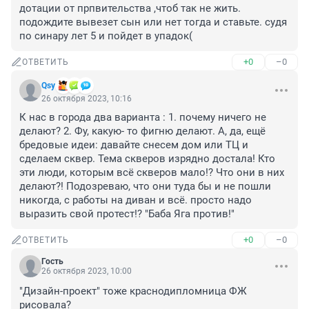
дотации от прпвительства ,чтоб так не жить. 
подождите вывезет сын или нет тогда и ставьте. судя 
по синару лет 5 и пойдет в упадок(
+0
–0
ОТВЕТИТЬ
Qsy
26 октября 2023, 10:16
К нас в города два варианта : 1. почему ничего не 
делают? 2. Фу, какую- то фигню делают. А, да, ещё 
бредовые идеи: давайте снесем дом или ТЦ и 
сделаем сквер. Тема скверов изрядно достала! Кто 
эти люди, которым всё скверов мало!? Что они в них 
делают?! Подозреваю, что они туда бы и не пошли 
никогда, с работы на диван и всё. просто надо 
выразить свой протест!? "Баба Яга против!"
+0
–0
ОТВЕТИТЬ
Гость
26 октября 2023, 10:00
"Дизайн-проект" тоже краснодипломница ФЖ 
рисовала?