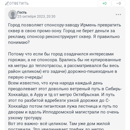
+0
–0
ОТВЕТИТЬ
Гость
25 октября 2023, 20:30
Город позволяет спонсору-заводу Ирмень превратить 
сквер в свою промо-зону. Город не берет деньги за 
рекламу, спонсор реконструирует сквер. Я правильно 
понимаю?

Потому что если бы город озадачился интересами 
горожан, а не спонсора. Брались бы не купированные 
кв.метры до теплотрассы, а рассматривался бы весь 
район целиком) его задачи) дорожно-пешеходные в 
первую очередь! 

Всем известно, что куча народа каждый день 
преодолевает этот довольно ветреный путь в Сибирь-
Хоккайдо, в Ауру и тд от метро Октябрьская. И путь 
этот по разбитой вдребезги узкой дорожке до С-
Хоккайдо потом гигантская лужа лестница и путь по 
дворам и вдоль Ипподромской магистрали по очень 
узкому тротуару. 

Вот это важно- всё целиком. Там уже дом жилой 
поставили. Это увеличивает трафик до метро.
