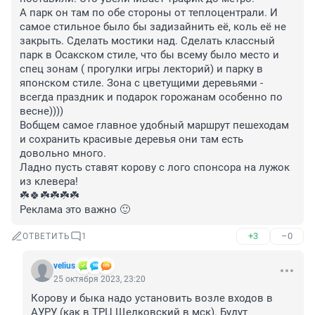
А парк он там по обе стороны от теплоцентрали. И 
самое стильное было бы задизайнить её, коль её не 
закрыть. Сделать мостики над. Сделать классный 
парк в Осакском стиле, что бы всему было место и 
спец зонам ( прогулки игры лекторий) и парку в 
японском стиле. Зона с цветущими деревьями - 
всегда праздник и подарок горожанам особенно по 
весне)))) 

Вобщем самое главное удобный маршрут пешеходам 
и сохранить красивые деревья они там есть 
довольно много.

Ладно пусть ставят корову с лого спонсора на лужок 
из клевера!

☘️🍀☘️☘️☘️☘️

Реклама это важно 🙂
+3
–0
ОТВЕТИТЬ
1
velius
25 октября 2023, 23:20
Корову и быка надо установить возле входов в 
АУРУ (как в ТРЦ Щелковский в мск). Будут 