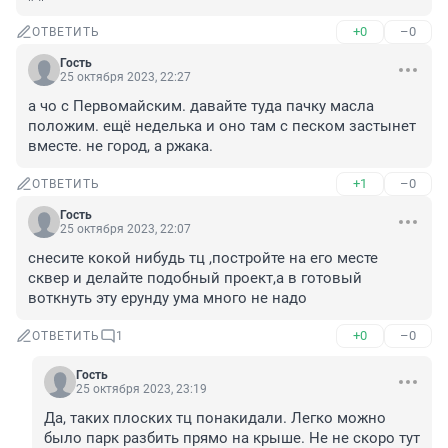
+0
–0
ОТВЕТИТЬ
Гость
25 октября 2023, 22:27
а чо с Первомайским. давайте туда пачку масла 
положим. ещё неделька и оно там с песком застынет 
вместе. не город, а ржака.
+1
–0
ОТВЕТИТЬ
Гость
25 октября 2023, 22:07
снесите кокой нибудь тц ,постройте на его месте 
сквер и делайте подобный проект,а в готовый 
воткнуть эту ерунду ума много не надо
+0
–0
ОТВЕТИТЬ
1
Гость
25 октября 2023, 23:19
Да, таких плоских тц понакидали. Легко можно 
было парк разбить прямо на крыше. Не не скоро тут 