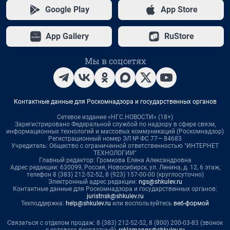
Google Play
App Store
App Gallery
RuStore
Мы в соцсетях
Контактные данные для Роскомнадзора и государственных органов
Сетевое издание «НГС.НОВОСТИ» (18+)
Зарегистрировано Федеральной службой по надзору в сфере связи,
информационных технологий и массовых коммуникаций (Роскомнадзор)
Регистрационный номер ЭЛ № ФС 77— 84683
Учредитель: Общество с ограниченной ответственностью "ИНТЕРНЕТ
ТЕХНОЛОГИИ"
Главный редактор: Громкова Елена Александровна
Адрес редакции: 630099, Россия, Новосибирск, ул. Ленина, д. 12, 6 этаж,
телефон 8 (383) 212-52-52, 8 (923) 157-00-00 (круглосуточно)
Электронный адрес редакции:
ngs@shkulev.ru
Контактные данные для Роскомнадзора и государственных органов:
juristnsk@shkulev.ru
Техподдержка:
help@shkulev.ru
или воспользуйтесь
веб-формой
Связаться с отделом продаж: 8 (383) 212-52-52, 8 (800) 200-03-83 (звонок