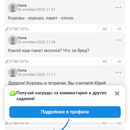
Гость
26 октября 2023, 11:57
Коровы - хорошо, пакет - плохо.
+0
–0
ОТВЕТИТЬ
Гость
26 октября 2023, 11:36
Какой еще пакет молока? Что за бред?
+0
–0
ОТВЕТИТЬ
Гость
26 октября 2023, 11:17
Дурдом! Коровы и тетрапак. Вы считаете Юрий 
Фёдорович об этом мечтал. Это всего лишь звенья, 
Получай награды за комментарии и другие 
средства достижения цели. Пошлость неимоверная. 
задания!
Ну нет мозгов придумать что то достойное просто 
сделайте бюст, табличку мемориальную. Но цветные 
Подробнее в профиле
коровы!!!
+0
–0
ОТВЕТИТЬ