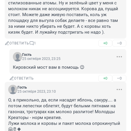
стилизованные атомы. Ну и зелёный цвет у меня с 
молоком никак не ассоциируется. Корова да, пущай 
стоит. Можете даже живую поставить, коль уж 
площадку для выгула собак делаете - все равно там 
за ними никто убирать не будет. А с коровы хоть 
кизяк будет. И лужайку подстригать не надо ).
+0
–0
ОТВЕТИТЬ
1
Гость
25 октября 2023, 23:25
Кировский мост вам в помощь 😉
+0
–0
ОТВЕТИТЬ
Гость
25 октября 2023, 23:10
О, а прикольно, да, если насадят яблонь, сакуру….. а 
потом лепестки облетят, будут белыми пятнами на 
газонах, тротуарах как молоко разлитое! Молодцы 
Креаторы - норм креатив.

Лужи молока и коровы и пакет молока опрокинутый
🤗🥛🍀