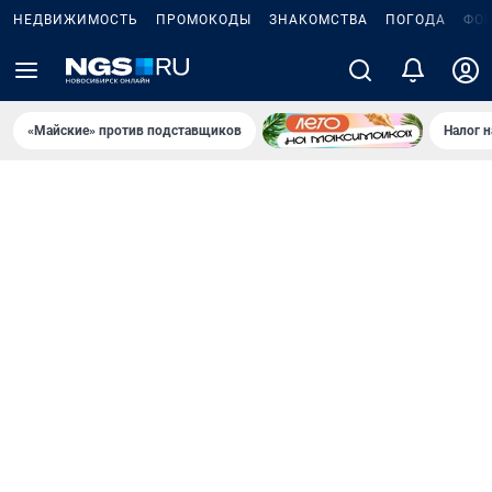
НЕДВИЖИМОСТЬ
ПРОМОКОДЫ
ЗНАКОМСТВА
ПОГОДА
ФО
«Майские» против подставщиков
Налог 