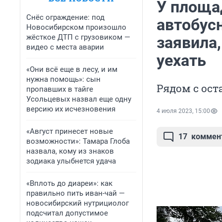
У площа
Снёс ограждение: под
автобус
Новосибирском произошло
жёсткое ДТП с грузовиком —
заявила,
видео с места аварии
уехать
«Они всё еще в лесу, и им
нужна помощь»: сын
Рядом с ос
пропавших в тайге
Усольцевых назвал еще одну
версию их исчезновения
4 июля 2023, 15:00
«Август принесет новые
17
коммен
возможности»: Тамара Глоба
назвала, кому из знаков
зодиака улыбнется удача
«Вплоть до диареи»: как
правильно пить иван-чай —
новосибирский нутрициолог
подсчитал допустимое