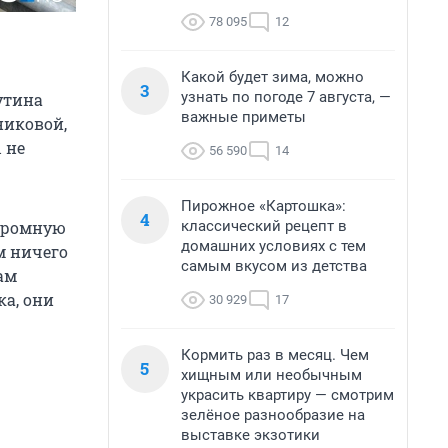
78 095
12
Какой будет зима, можно
3
узнать по погоде 7 августа, —
утина
важные приметы
никовой,
 не
56 590
14
Пирожное «Картошка»:
4
классический рецепт в
огромную
домашних условиях с тем
ам ничего
самым вкусом из детства
ам
ка, они
30 929
17
Кормить раз в месяц. Чем
5
хищным или необычным
украсить квартиру — смотрим
зелёное разнообразие на
выставке экзотики