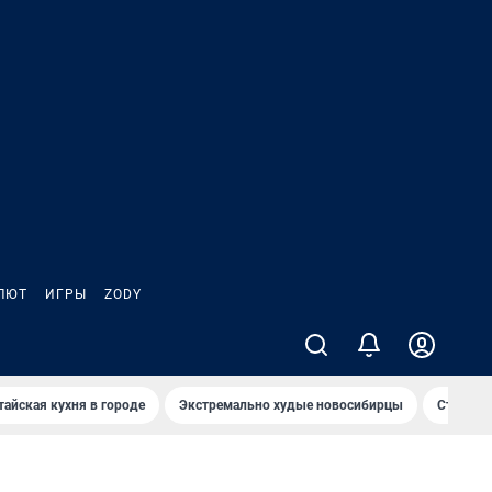
ЛЮТ
ИГРЫ
ZODY
тайская кухня в городе
Экстремально худые новосибирцы
Старт те