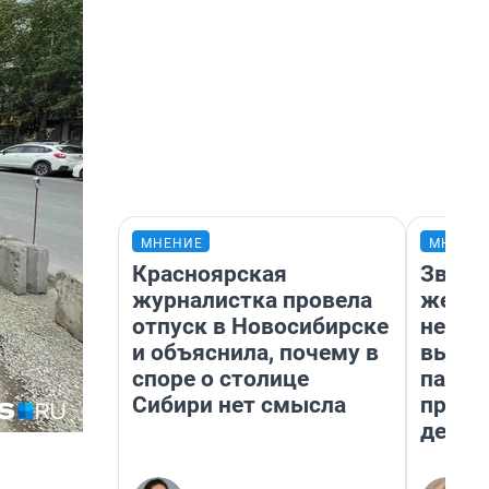
МНЕНИЕ
МНЕНИ
Красноярская
Звезд
журналистка провела
желан
отпуск в Новосибирске
небес
и объяснила, почему в
выстр
споре о столице
парад
Сибири нет смысла
прави
день