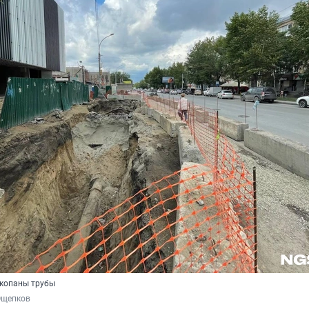
скопаны трубы
Ощепков