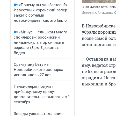
«Почему вы улыбаетесь?»
Знак «Место остановки
Известный корейский рэпер
Источник: 
Александр 
зажег с сотнями
новосибирцев: как это было
В Новосибирске
убрали дорожны
«Минус — слишком много
спойлеров»: российский
возле самой ост
ниндзя-скульптор снялся в
останавливаютс
сериале «Дом Дракона».
Видео
— Остановка на
Орангутану Бату из
яму, ведется ст
Новосибирского зоопарка
не было огражд
исполнилось 27 лет
оградили. Но та
выкопали и брос
Пенсионеры получат
прибавку: кому придут
дополнительные выплаты с 1
сентября
Звезды услышат желания: