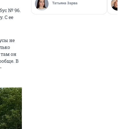
Татьяна Зарва
бус № 96.
. С ее
усы не
олько
 там он
ообще. В
—