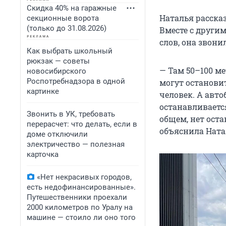
Скидка 40% на гаражные
Наталья рассказ
секционные ворота
(только до 31.08.2026)
Вместе с други
слов, она звони
Как выбрать школьный
рюкзак — советы
— Там 50–100 ме
новосибирского
Роспотребнадзора в одной
могут остановит
картинке
человек. А авто
останавливается
Звонить в УК, требовать
общем, нет оста
перерасчет: что делать, если в
объяснила Ната
доме отключили
электричество — полезная
карточка
«Нет некрасивых городов,
есть недофинансированные».
Путешественники проехали
2000 километров по Уралу на
машине — стоило ли оно того