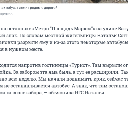
 автобуса» лежит рядом с дорогой
Ощепков
 на остановке «Метро "Площадь Маркса"» на улице Ват
й знак. По словам местной жительницы Натальи Сот
ановки разрыли яму и из-за этого некоторые автобусы
я в нужном месте.
ходится напротив гостиницы «Турист». Там вырыли 
ройка. За забором эта яма была, а тут ее расширили. Т
ено всю неделю. Мы начали поднимать крик, сейчас т
м не останавливается автобус. А знак, что там останов
или возле забора, — объяснила НГС Наталья.