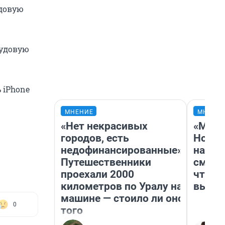
удовую
рудовую
 iPhone
МНЕНИЕ
МНЕНИ
«Нет некрасивых
«Мы в
городов, есть
Нолан
недофинансированные».
настр
Путешественники
смотр
проехали 2000
чтобы
километров по Уралу на
выгля
машине — стоило ли оно
0
того