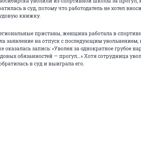
осибирска уволили из спортивной школы за прогул, 
ратилась в суд, потому что работодатель не хотел внос
удовую книжку.
егиональные приставы, женщина работала в спортив
ла заявление на отпуск с последующим увольнением, 
е оказалась запись: «Уволен за однократное грубое н
довых обязанностей — прогул…» Хотя сотрудница уво
братилась в суд и выиграла его.