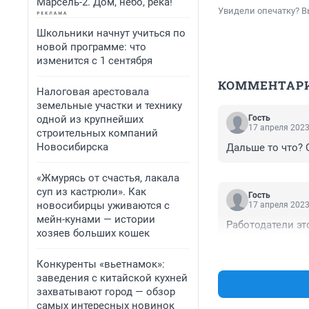
Марсель-2. Дом, небо, река!
Увидели опечатку? В
Школьники начнут учиться по
новой программе: что
изменится с 1 сентября
КОММЕНТАР
Налоговая арестовала
земельные участки и технику
одной из крупнейших
Гость
17 апреля 2023
строительных компаний
Новосибирска
Дальше то что? 
«Жмурясь от счастья, лакала
суп из кастрюли». Как
Гость
новосибирцы уживаются с
17 апреля 2023
мейн-кунами — истории
Работодатели эт
хозяев больших кошек
Конкуренты «вьетнамок»:
заведения с китайской кухней
захватывают город — обзор
самых интересных новинок