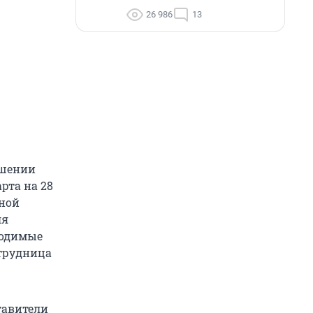
26 986
13
ошении
рта на 28
вной
ля
ходимые
отрудница
тавители