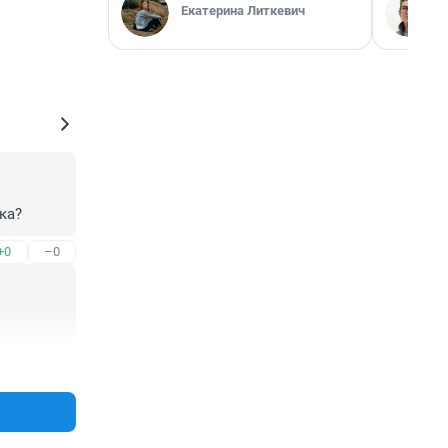
Екатерина Литкевич
ка?
+0
–0
+0
–0