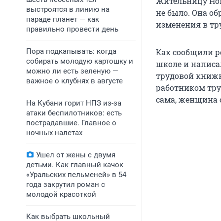
Жительницу Нов
выстроятся в линию на
не было. Она об
параде планет — как
изменения в тр
правильно провести день
Пора подкапывать: когда
Как сообщили р
собирать молодую картошку и
школе и написа
можно ли есть зеленую —
трудовой книжк
важное о клубнях в августе
работником тру
сама, женщина о
На Кубани горит НПЗ из-за
атаки беспилотников: есть
пострадавшие. Главное о
ночных налетах
Ушел от жены с двумя
детьми. Как главный качок
«Уральских пельменей» в 54
года закрутил роман с
молодой красоткой
Как выбрать школьный