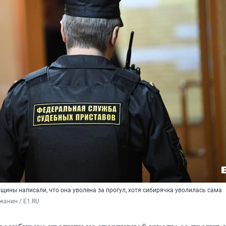
щины написали, что она уволена за прогул, хотя сибирячка уволилась сама
жанин / E1.RU