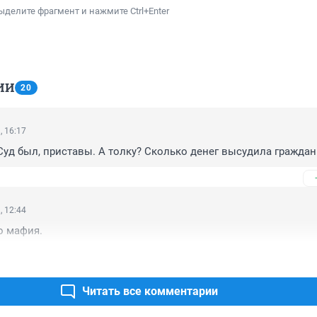
ыделите фрагмент и нажмите Ctrl+Enter
ИИ
20
, 16:17
Суд был, приставы. А толку? Сколько денег высудила граждан
, 12:44
о мафия.
Читать все комментарии