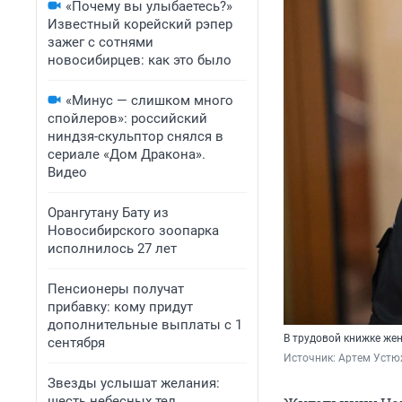
«Почему вы улыбаетесь?»
Известный корейский рэпер
зажег с сотнями
новосибирцев: как это было
«Минус — слишком много
спойлеров»: российский
ниндзя-скульптор снялся в
сериале «Дом Дракона».
Видео
Орангутану Бату из
Новосибирского зоопарка
исполнилось 27 лет
Пенсионеры получат
прибавку: кому придут
дополнительные выплаты с 1
В трудовой книжке жен
сентября
Источник: 
Артем Устю
Звезды услышат желания:
шесть небесных тел