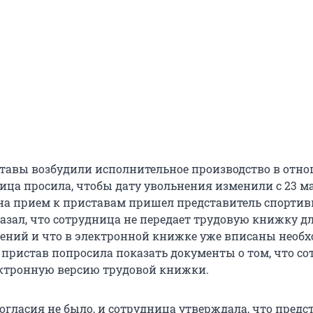
ставы возбудили исполнительное производство в отн
ица просила, чтобы дату увольнения изменили с 23 ма
 на прием к приставам пришел представитель спорти
казал, что сотрудница не передает трудовую книжку д
ений и что в электронной книжке уже вписаны необ
а пристав попросила показать документы о том, что с
ектронную версию трудовой книжки.
согласия не было, и сотрудница утверждала, что предс