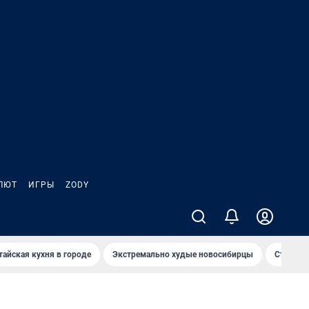
ЛЮТ
ИГРЫ
ZODY
тайская кухня в городе
Экстремально худые новосибирцы
Старт те