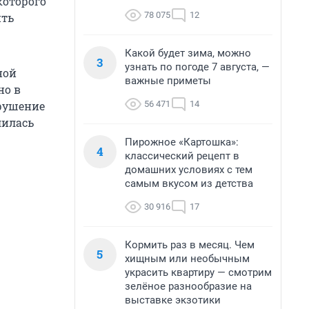
которого
78 075
12
ить
Какой будет зима, можно
3
узнать по погоде 7 августа, —
ной
важные приметы
но в
56 471
14
арушение
лилась
Пирожное «Картошка»:
4
классический рецепт в
домашних условиях с тем
самым вкусом из детства
30 916
17
Кормить раз в месяц. Чем
5
хищным или необычным
украсить квартиру — смотрим
зелёное разнообразие на
выставке экзотики