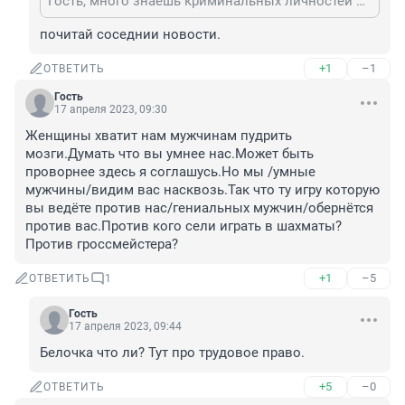
Гость, много знаешь криминальных личностей из художественной гимнастики, синхронного плавания?
почитай соседнии новости.
+1
–1
ОТВЕТИТЬ
Гость
17 апреля 2023, 09:30
Женщины хватит нам мужчинам пудрить 
мозги.Думать что вы умнее нас.Может быть 
проворнее здесь я соглашусь.Но мы /умные 
мужчины/видим вас насквозь.Так что ту игру которую 
вы ведёте против нас/гениальных мужчин/обернётся 
против вас.Против кого сели играть в шахматы?
Против гроссмейстера?
+1
–5
ОТВЕТИТЬ
1
Гость
17 апреля 2023, 09:44
Белочка что ли? Тут про трудовое право.
+5
–0
ОТВЕТИТЬ