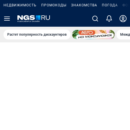
НЕДВИЖИМОСТЬ
ПРОМОКОДЫ
ЗНАКОМСТВА
ПОГОДА
ФО
Растет популярность дискаунтеров
Межд