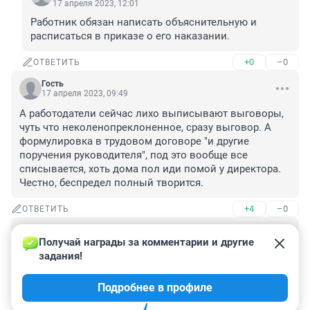
17 апреля 2023, 12:01
Работник обязан написать объяснительную и 
расписаться в приказе о его наказании.
+0
–0
ОТВЕТИТЬ
Гость
17 апреля 2023, 09:49
А работодатели сейчас лихо выписывают выговоры, 
чуть что неколенопреклоненное, сразу выговор. А 
формулировка в трудовом договоре "и другие 
поручения руководителя", под это вообще все 
списывается, хоть дома пол иди помой у директора. 
Честно, беспредел полный творится.
+4
–0
ОТВЕТИТЬ
Гость
17 апреля 2023, 09:45
Получай награды за комментарии и другие 
задания!
в нашей стране увольнять беременных нельзя, а один 
депутатишка свою помощницу уволил, когда она 
Подробнее в профиле
забеременела. потому что он власть!