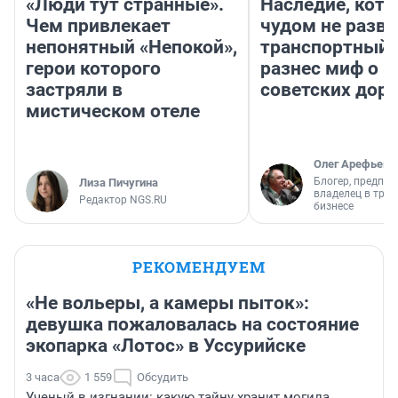
«Люди тут странные».
Наследие, кото
Чем привлекает
чудом не разва
непонятный «Непокой»,
транспортный 
герои которого
разнес миф о 
застряли в
советских доро
мистическом отеле
Олег Арефьев
Блогер, предпри
Лиза Пичугина
владелец в тра
Редактор NGS.RU
бизнесе
РЕКОМЕНДУЕМ
«Не вольеры, а камеры пыток»:
девушка пожаловалась на состояние
экопарка «Лотос» в Уссурийске
3 часа
1 559
Обсудить
Ученый в изгнании: какую тайну хранит могила