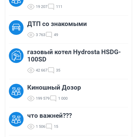
19 207
111
ДТП со знакомыми
3 763
49
газовый котел Hydrosta HSDG-
100SD
42 667
35
Киношный Дозор
199 579
1 000
что важней???
1 506
15