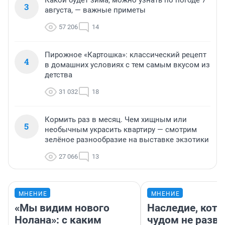
Какой будет зима, можно узнать по погоде 7
3
августа, — важные приметы
57 206
14
Пирожное «Картошка»: классический рецепт
4
в домашних условиях с тем самым вкусом из
детства
31 032
18
Кормить раз в месяц. Чем хищным или
5
необычным украсить квартиру — смотрим
зелёное разнообразие на выставке экзотики
27 066
13
МНЕНИЕ
МНЕНИЕ
«Мы видим нового
Наследие, кото
Нолана»: с каким
чудом не разва