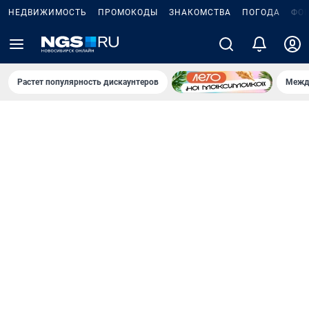
НЕДВИЖИМОСТЬ
ПРОМОКОДЫ
ЗНАКОМСТВА
ПОГОДА
ФО
Растет популярность дискаунтеров
Межд