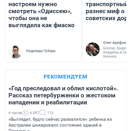
настроем нужно
транспортный 
смотреть «Одиссею»,
разнес миф о 
чтобы она не
советских доро
выглядела как фиаско
Олег Арефьев
Блогер, предпри
Надежда Губарь
владелец в тра
бизнесе
РЕКОМЕНДУЕМ
«Год преследовал и облил кислотой».
Рассказ петербурженки о жестоком
нападении и реабилитации
6 часов
6 097
113
«Выглядит, будто сейчас развалится»: ребенка из
Австралии шокировало состояние зданий в