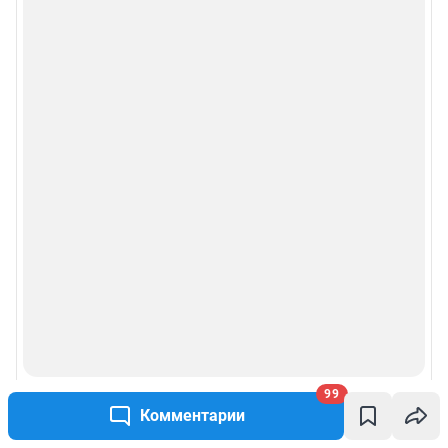
Сообщить новость
Рубрики
Реклама на сайте
Прайс-лист
О компании
Наши награды
Наши вакансии
Техподдержка
99
Комментарии
Предвыборная агитация