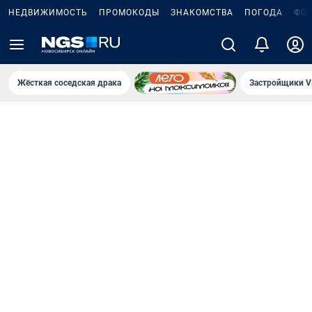
НЕДВИЖИМОСТЬ
ПРОМОКОДЫ
ЗНАКОМСТВА
ПОГОДА
ФО
Жёсткая соседская драка
Застройщики V