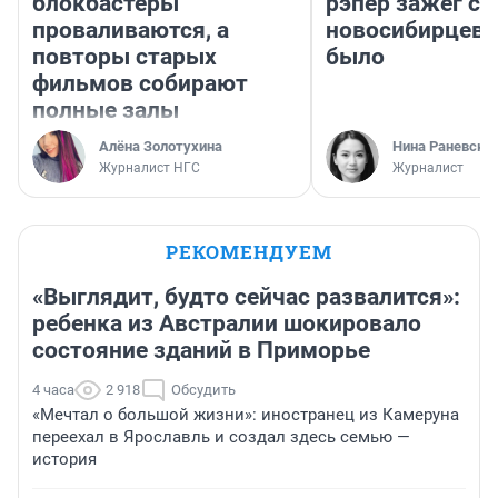
блокбастеры
рэпер зажег с 
проваливаются, а
новосибирцев: 
повторы старых
было
фильмов собирают
полные залы
Алёна Золотухина
Нина Раневска
Журналист НГС
Журналист
РЕКОМЕНДУЕМ
«Выглядит, будто сейчас развалится»:
ребенка из Австралии шокировало
состояние зданий в Приморье
4 часа
2 918
Обсудить
«Мечтал о большой жизни»: иностранец из Камеруна
переехал в Ярославль и создал здесь семью —
история