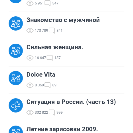
6 961
347
Знакомство с мужчиной
173 789
841
Сильная женщина.
16 647
137
Dolce Vita
8 369
89
Ситуация в России. (часть 13)
302 822
999
Летние зарисовки 2009.