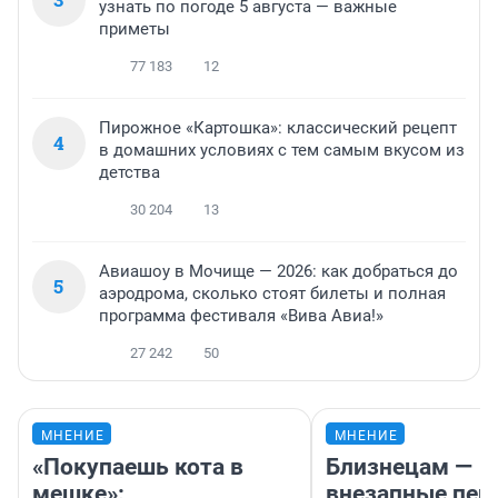
узнать по погоде 5 августа — важные
приметы
77 183
12
Пирожное «Картошка»: классический рецепт
4
в домашних условиях с тем самым вкусом из
детства
30 204
13
Авиашоу в Мочище — 2026: как добраться до
5
аэродрома, сколько стоят билеты и полная
программа фестиваля «Вива Авиа!»
27 242
50
МНЕНИЕ
МНЕНИЕ
«Покупаешь кота в
Близнецам —
мешке»:
внезапные пер