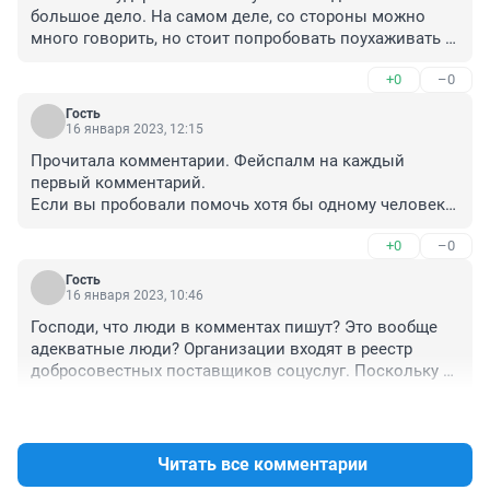
большое дело. На самом деле, со стороны можно 
много говорить, но стоит попробовать поухаживать 
за одним беспомощным человеком, чтобы понять 
+0
–0
насколько тяжелый ваш труд. Вы не просто даете 
людям крышу над головой и еду, но и возвращаете 
Гость
им чувство собственного достоинства и радость. 
16 января 2023, 12:15
Спасибо, что есть люди, которые сами того не зная, 
Прочитала комментарии. Фейспалм на каждый 
придерживаются принципа из Библии: "Во всем 
первый комментарий. 

поступайте с людьми так, как хотите, чтобы они 
Если вы пробовали помочь хотя бы одному человеку, 
поступали с вами". Матфея 7 :12
то вы понимаете, как это нелегко. А теперь 
+0
–0
представьте, что у тебя живет 30 таких людей, 
которым надо помочь не просто едой и ночлегом, но 
Гость
и определиться, кто он и чего хочет от жизни. 

16 января 2023, 10:46
Да, есть рабдома, в которых люди работают за еду и 
Господи, что люди в комментах пишут? Это вообще 
воду. Такие дома, как правило, работают в тени, про 
адекватные люди? Организации входят в реестр 
них не найти информации где-то в интернете и к ним 
добросовестных поставщиков соцуслуг. Поскольку 
почти невозможно приехать. Тут все прозрачно: есть 
это нко, от государства помощь минимальна. 
вся инфа в интернете, к ним можно приехать, 
+0
–0
Существуют только на благртворительные средства. 
поговорить с людьми.

Лучше бы приехали в приюты и стационары, чем 
Везде есть свои недостатки и недочеты. Но, все же, 
распространять зловония...
Читать все комментарии
приятно видеть НКО в секторе помощи бездомным, 
которые выходят из тени и стараются вести свою 