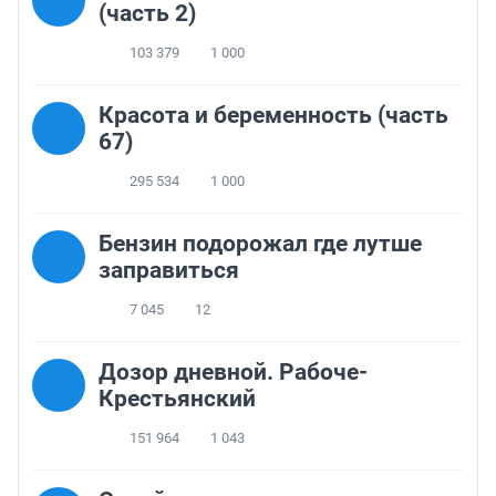
(часть 2)
103 379
1 000
Красота и беременность (часть
67)
295 534
1 000
Бензин подорожал где лутше
заправиться
7 045
12
Дозор дневной. Рабоче-
Крестьянский
151 964
1 043