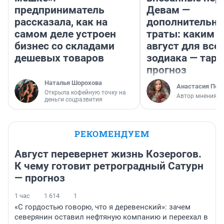
предприниматель
Девам —
рассказала, как на
дополнительн
самом деле устроен
траты: каким б
бизнес со складами
август для все
дешевых товаров
зодиака — таро
прогноз
Наталья Шорохова
Анастасия Пер
Открыла кофейную точку на
Автор мнения
деньги соцразвития
РЕКОМЕНДУЕМ
Август перевернет жизнь Козерогов.
К чему готовит ретроградный Сатурн
— прогноз
1 час
1 614
1
«С гордостью говорю, что я деревенский»: зачем
северянин оставил нефтяную компанию и переехал в