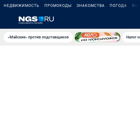
НЕДВИЖИМОСТЬ
ПРОМОКОДЫ
ЗНАКОМСТВА
ПОГОДА
ФО
«Майские» против подставщиков
Налог 