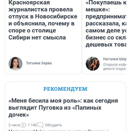
Красноярская
«Покупаешь ко
журналистка провела
мешке»:
отпуск в Новосибирске
предпринимат
и объяснила, почему в
рассказала, как
споре о столице
самом деле ус
Сибири нет смысла
бизнес со скл
дешевых това
Наталья Шорох
Татьяна Зарва
Открыла кофейн
деньги соцразв
РЕКОМЕНДУЕМ
«Меня бесила моя роль»: как сегодня
выглядит Пуговка из «Папиных
дочек»
2 часа
1 140
Обсудить