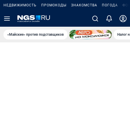
НЕДВИЖИМОСТЬ
ПРОМОКОДЫ
ЗНАКОМСТВА
ПОГОДА
ФО
«Майские» против подставщиков
Налог 