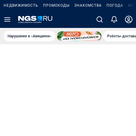
НЕДВИЖИМОСТЬ
ПРОМОКОДЫ
ЗНАКОМСТВА
ПОГОДА
ФО
Нарушения в «Авиценне»
Роботы-доставщ