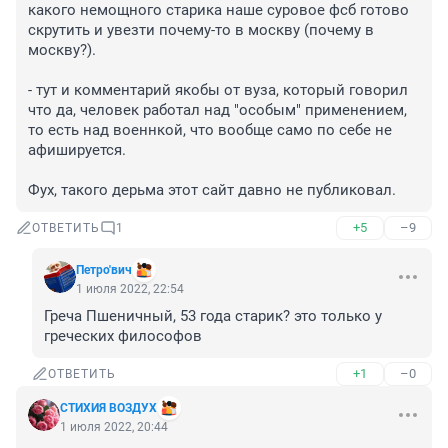
какого немощного старика наше суровое фсб готово 
скрутить и увезти почему-то в москву (почему в 
москву?).

- тут и комментарий якобы от вуза, который говорил 
что да, человек работал над "особым" применением, 
то есть над военнкой, что вообще само по себе не 
афишируется.

Фух, такого дерьма этот сайт давно не публиковал.
+5
–9
ОТВЕТИТЬ
1
Петро'вич
1 июля 2022, 22:54
Греча Пшеничный, 53 года старик? это только у 
греческих философов
+1
–0
ОТВЕТИТЬ
СТИХИЯ ВОЗДУХ
1 июля 2022, 20:44