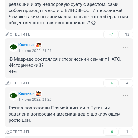
редакции и эту нездоровую суету с арестом, сами 
собой приходят мысли о ВИНОВНОСТИ персонажа!

Чем же таким он занимался раньше, что либеральная 
общественность так всполошилась? 😠
+7
–12
ОТВЕТИТЬ
Коляныч
1 июля 2022, 21:28
-В Мадриде состоялся истерический саммит НАТО.

-Исторический?

-Нет
+5
–4
ОТВЕТИТЬ
Коляныч
1 июля 2022, 21:23
Группа подготовки Прямой лигнии с Путиным 
завалена вопросами американцев о шокирующем 
росте цен.
+0
–1
ОТВЕТИТЬ