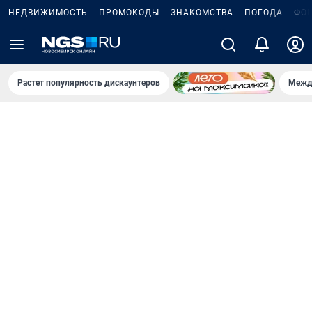
НЕДВИЖИМОСТЬ
ПРОМОКОДЫ
ЗНАКОМСТВА
ПОГОДА
ФО
Растет популярность дискаунтеров
Межд