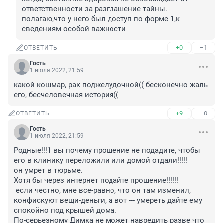
ответственности за разглашение тайны. 
полагаю,что у него был доступ по форме 1,к 
сведениям особой важности
+0
–1
ОТВЕТИТЬ
Гость
1 июля 2022, 21:59
какой кошмар, рак поджелудочной(( бесконечно жаль 
его, бесчеловечная история((
+9
–0
ОТВЕТИТЬ
Гость
1 июля 2022, 21:59
Родные!!!1 вы почему прошение не подадите, чтобы 
его в клинику переложили или домой отдали!!!!! 

он умрет в тюрьме. 

Хотя бы через интернет подайте прошение!!!!!!

 если честно, мне все-равно, что он там изменил, 
конфискуют вещи-деньги, а вот --- умереть дайте ему 
спокойно под крышей дома.

По-серьезному Димка не может навредить разве что 