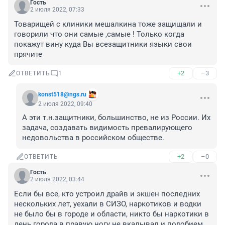
Гость
2 июля 2022, 07:33
Товарищей с клиники мешалкина тоже защищали и 
говорили что они самые ,самые ! Только когда 
покажут вину куда Вы всезащитники языки свои 
прячите
+2
–3
ОТВЕТИТЬ
1
konst518@ngs.ru
2 июля 2022, 09:40
А эти т.н.защитники, большинство, не из России. Их 
задача, создавать видимость превалирующего 
недовольства в российском обществе.
+2
–0
ОТВЕТИТЬ
Гость
2 июля 2022, 03:44
Если бы все, кто устроил драйв и экшен последних 
нескольких лет, уехали в СИЗО, наркотиков и водки 
не было бы в городе и области, никто бы наркотики в 
день города в правую ногу не вкалывал и подобием 