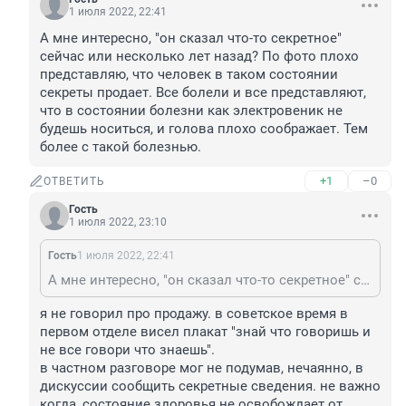
1 июля 2022, 22:41
А мне интересно, "он сказал что-то секретное" 
сейчас или несколько лет назад? По фото плохо 
представляю, что человек в таком состоянии 
секреты продает. Все болели и все представляют, 
что в состоянии болезни как электровеник не 
будешь носиться, и голова плохо соображает. Тем 
более с такой болезнью.
+1
–0
ОТВЕТИТЬ
Гость
1 июля 2022, 23:10
Гость
1 июля 2022, 22:41
А мне интересно, "он сказал что-то секретное" сейчас или несколько лет назад? По фото плохо представляю, что человек в таком состоянии секреты продает. Все болели и все представляют, что в состоянии болезни как электровеник не будешь носиться, и голова плохо соображает. Тем более с такой болезнью.
я не говорил про продажу. в советское время в 
первом отделе висел плакат "знай что говоришь и 
не все говори что знаешь".

в частном разговоре мог не подумав, нечаянно, в 
дискуссии сообщить секретные сведения. не важно 
когда, состояние здоровья не освобождает от 