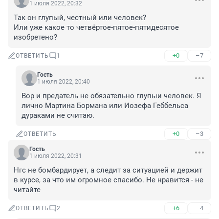
1 июля 2022, 20:32
Так он глупый, честный или человек?

Или уже какое то четвёртое-пятое-пятидесятое 
изобретено?
+0
–7
ОТВЕТИТЬ
1
Гость
1 июля 2022, 20:40
Вор и предатель не обязательно глупыи человек. Я 
лично Мартина Бормана или Иозефа Геббельса 
дураками не считаю.
+0
–3
ОТВЕТИТЬ
Гость
1 июля 2022, 20:31
Нгс не бомбардирует, а следит за ситуацией и держит 
в курсе, за что им огромное спасибо. Не нравится - не 
читайте
+6
–4
ОТВЕТИТЬ
2