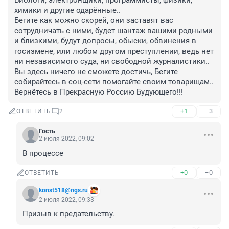
Биологи, электронщики, программисты, физики, 
химики и другие одарённые.. 

Бегите как можно скорей, они заставят вас 
сотрудничать с ними, будет шантаж вашими родными 
и близкими, будут допросы, обыски, обвинения в 
госизмене, или любом другом преступлении, ведь нет 
ни независимого суда, ни свободной журналистики..

Вы здесь ничего не сможете достичь, Бегите 
собирайтесь в соц-сети помогайте своим товарищам.. 
Вернётесь в Прекрасную Россию Будующего!!!
+1
–3
ОТВЕТИТЬ
2
Гость
2 июля 2022, 09:02
В процессе
+0
–0
ОТВЕТИТЬ
konst518@ngs.ru
2 июля 2022, 09:33
Призыв к предательству.