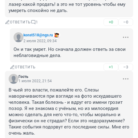
лазер какой продать! а это не тот уровень чтобы ему 
умереть спокойно не дать.
+0
–0
ОТВЕТИТЬ
1
konst518@ngs.ru
2 июля 2022, 09:34
Он и так умрет. Но сначала должен ответь за свои 
неблаговидные дела.
+1
–3
ОТВЕТИТЬ
Гость
1 июля 2022, 21:54
В чьей это власти, пожалейте его. Слезы 
наворачиваются при взгляде на фото исхудавшего 
человека. Такая болезнь - и вдруг его имени грозит 
позор. Я не знакома с учёным, но из милосердия 
можно сделать для него что-то, чтобы морально и 
физически он не страдал? Если это недоразумение? 
Такие события подорвут его последние силы. Мне его 
очень жаль.