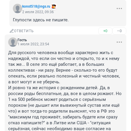
konst518@ngs.ru
2 июля 2022, 09:36
Глупости здесь не пишите.
+0
–0
ОТВЕТИТЬ
Гость
1 июля 2022, 23:54
Для русского человека вообще характерно жить с 
надеждой, что если он честно и открыто, то и к нему 
так же... В селе это ещё работает, а в больших 
коллективах - ни разу. Вернее - сколько-то его будут 
опекать, если реально полезный и честный человек, 
а вот могут и не уберечь.

И ровно та же история с рождением детей. Да, в 
россии роды бесплатные, да, все в целом рожают. Но 
1 на 500 ребёнок может родиться с серьёзным 
пороком (не дышит или вывихнутый сустав или ещё 
что) и вот тогда-то родители выяснят, что в РФ это 
"максимум год проживёт, забирать будете или сразу 
отказ напишите?" а в Литве или США - "ситуация 
серьёзная, сейчас необходимо ваше согласие на 